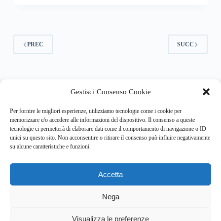
PREC
SUCC
About this website
Gestisci Consenso Cookie
Respira.re
ogni giorno trova per te le notizie più importanti su
psicologia e salute mentale.
Per fornire le migliori esperienze, utilizziamo tecnologie come i cookie per
memorizzare e/o accedere alle informazioni del dispositivo. Il consenso a queste
tecnologie ci permetterà di elaborare dati come il comportamento di navigazione o ID
Address:
unici su questo sito. Non acconsentire o ritirare il consenso può influire negativamente
VIA USODIMARE 3 - 37138 - VERONA (VR)
su alcune caratteristiche e funzioni.
E-Mail:
Telefono:
info@respira.re
045-511-7681
Accetta
Network:
bullet-network.com
Nega
Visualizza le preferenze