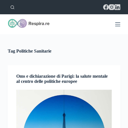
S
a
l
t
a
a
l
c
o
Tag
Politiche Sanitarie
n
t
e
n
u
Oms e dichiarazione di Parigi: la salute mentale
t
al centro delle politiche europee
o