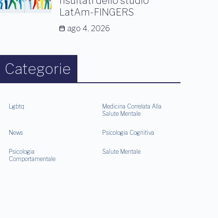
risultati dello studio
LatAm-FINGERS
ago 4, 2026
Categorie
Lgbtq
Medicina Correlata Alla
Salute Mentale
News
Psicologia Cognitiva
Psicologia
Salute Mentale
Comportamentale