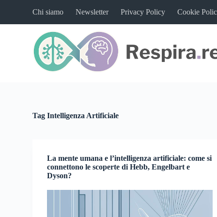
S
Chi siamo
Newsletter
Privacy Policy
Cookie Poli
a
l
t
a
a
l
c
o
n
t
e
n
Tag
Intelligenza Artificiale
u
t
o
La mente umana e l’intelligenza artificiale: come si
connettono le scoperte di Hebb, Engelbart e
Dyson?