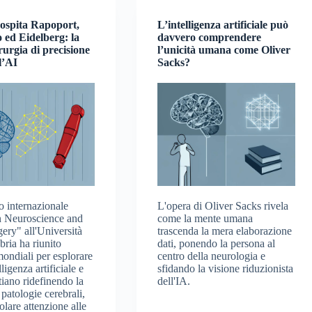
 ospita Rapoport,
L’intelligenza artificiale può
 ed Eidelberg: la
davvero comprendere
urgia di precisione
l’unicità umana come Oliver
l’AI
Sacks?
o internazionale
L'opera di Oliver Sacks rivela
n Neuroscience and
come la mente umana
ery" all'Università
trascenda la mera elaborazione
bria ha riunito
dati, ponendo la persona al
mondiali per esplorare
centro della neurologia e
ligenza artificiale e
sfidando la visione riduzionista
tiano ridefinendo la
dell'IA.
 patologie cerebrali,
olare attenzione alle