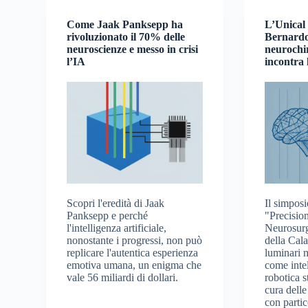
Come Jaak Panksepp ha
L’Unical
rivoluzionato il 70% delle
Bernardo
neuroscienze e messo in crisi
neurochir
l’IA
incontra 
Scopri l'eredità di Jaak
Il simposi
Panksepp e perché
"Precisio
l'intelligenza artificiale,
Neurosurg
nonostante i progressi, non può
della Cala
replicare l'autentica esperienza
luminari 
emotiva umana, un enigma che
come intel
vale 56 miliardi di dollari.
robotica s
cura delle
con partic