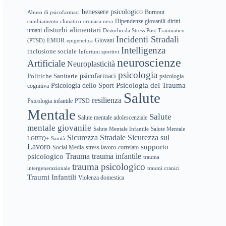
benessere psicologico
Abuso di psicofarmaci
Burnout
Dipendenze giovanili
diritti
cambiamento climatico
cronaca nera
disturbi alimentari
umani
Disturbo da Stress Post-Traumatico
Incidenti Stradali
EMDR
(PTSD)
epigenetica
Giovani
Intelligenza
inclusione sociale
Infortuni sportivi
neuroscienze
Artificiale
Neuroplasticità
psicologia
psicofarmaci
Politiche Sanitarie
psicologia
Psicologia del Trauma
Psicologia dello Sport
cognitiva
Salute
resilienza
Psicologia infantile
PTSD
Mentale
Salute
Salute mentale adolescenziale
mentale giovanile
Salute Mentale Infantile
Salute Mentale
Sicurezza Stradale
Sicurezza sul
LGBTQ+
Sanità
Lavoro
supporto
Social Media
stress lavoro-correlato
trauma infantile
Trauma
psicologico
trauma
trauma psicologico
intergenerazionale
traumi cranici
Traumi Infantili
Violenza domestica