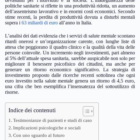
devastanti per l’individuo e la società. L’inadeguatezza delle
politiche sanitarie si riflette in una produttività ridotta, un aumento
dell’assenteismo lavorativo e in enormi costi economici. Secondo
stime recenti, la perdita di produttività dovuta a disturbi mentali
supera i
63 miliardi di euro
all’anno in Italia.
L’analisi dei dati evidenzia che i servizi di salute mentale scontano
ritardi onerosi e un’organizzazione carente, con lunghe liste di
attesa che peggiorano il quadro clinico e la qualità della vita delle
persone coinvolte. Un incremento negli investimenti, pari almeno
al 5% dell’attuale spesa sanitaria, sarebbe auspicabile non solo per
migliorare il benessere psicofisico dei cittadini, ma anche per
generare un ritorno economico significativo. La strategia di
investimento proposto dalle ricerche recenti sottolinea che ogni
euro investito nella salute mentale genera un ritorno di 4,5 euro,
una cifra che ben esemplifica l’insensatezza del sottoutilizzo di
risorse.
Indice dei contenuti
Testimonianze di pazienti e studi di caso
Implicazioni psicologiche e sociali
Con uno sguardo al futuro