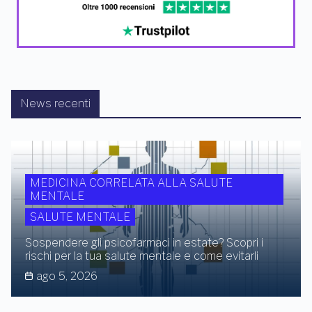
News recenti
MEDICINA CORRELATA ALLA SALUTE
MENTALE
SALUTE MENTALE
Sospendere gli psicofarmaci in estate? Scopri i
rischi per la tua salute mentale e come evitarli
ago 5, 2026