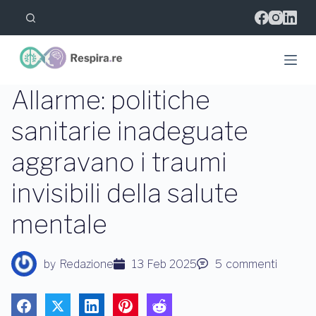
S
a
l
t
a
a
l
Allarme: politiche
c
o
sanitarie inadeguate
n
t
aggravano i traumi
e
n
u
invisibili della salute
t
o
mentale
by
Redazione
13 Feb 2025
5
commenti