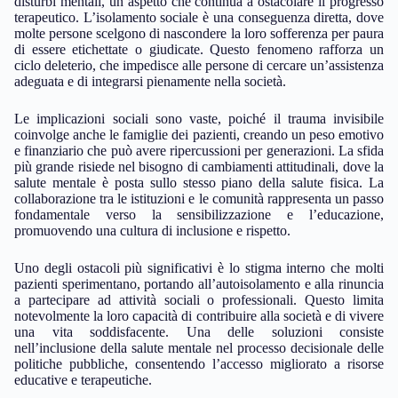
disturbi mentali, un aspetto che continua a ostacolare il progresso
terapeutico. L’isolamento sociale è una conseguenza diretta, dove
molte persone scelgono di nascondere la loro sofferenza per paura
di essere etichettate o giudicate. Questo fenomeno rafforza un
ciclo deleterio, che impedisce alle persone di cercare un’assistenza
adeguata e di integrarsi pienamente nella società.
Le implicazioni sociali sono vaste, poiché il trauma invisibile
coinvolge anche le famiglie dei pazienti, creando un peso emotivo
e finanziario che può avere ripercussioni per generazioni. La sfida
più grande risiede nel bisogno di cambiamenti attitudinali, dove la
salute mentale è posta sullo stesso piano della salute fisica. La
collaborazione tra le istituzioni e le comunità rappresenta un passo
fondamentale verso la sensibilizzazione e l’educazione,
promuovendo una cultura di inclusione e rispetto.
Uno degli ostacoli più significativi è lo stigma interno che molti
pazienti sperimentano, portando all’autoisolamento e alla rinuncia
a partecipare ad attività sociali o professionali. Questo limita
notevolmente la loro capacità di contribuire alla società e di vivere
una vita soddisfacente. Una delle soluzioni consiste
nell’inclusione della salute mentale nel processo decisionale delle
politiche pubbliche, consentendo l’accesso migliorato a risorse
educative e terapeutiche.