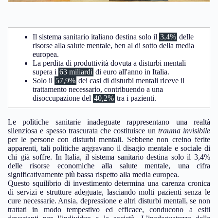
Il sistema sanitario italiano destina solo il
3,4%
delle
risorse alla salute mentale, ben al di sotto della media
europea.
La perdita di produttività dovuta a disturbi mentali
supera i
63 miliardi
di euro all'anno in Italia.
Solo il
57,9%
dei casi di disturbi mentali riceve il
trattamento necessario, contribuendo a una
disoccupazione del
40,2%
tra i pazienti.
Le politiche sanitarie inadeguate rappresentano una realtà
silenziosa e spesso trascurata che costituisce un
trauma invisibile
per le persone con disturbi mentali. Sebbene non creino ferite
apparenti, tali politiche aggravano il disagio mentale e sociale di
chi già soffre. In Italia, il sistema sanitario destina solo il 3,4%
delle risorse economiche alla salute mentale, una cifra
significativamente più bassa rispetto alla media europea.
Questo squilibrio di investimento determina una carenza cronica
di servizi e strutture adeguate, lasciando molti pazienti senza le
cure necessarie. Ansia, depressione e altri disturbi mentali, se non
trattati in modo tempestivo ed efficace, conducono a esiti