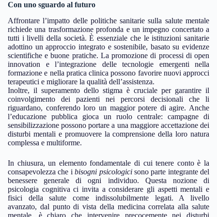
Con uno sguardo al futuro
Affrontare l’impatto delle politiche sanitarie sulla salute mentale
richiede una trasformazione profonda e un impegno concertato a
tutti i livelli della società. È essenziale che le istituzioni sanitarie
adottino un approccio integrato e sostenibile, basato su evidenze
scientifiche e buone pratiche. La promozione di processi di open
innovation e l’integrazione delle tecnologie emergenti nella
formazione e nella pratica clinica possono favorire nuovi approcci
terapeutici e migliorare la qualità dell’assistenza.
Inoltre, il superamento dello stigma è cruciale per garantire il
coinvolgimento dei pazienti nei percorsi decisionali che li
riguardano, conferendo loro un maggior potere di agire. Anche
l’educazione pubblica gioca un ruolo centrale: campagne di
sensibilizzazione possono portare a una maggiore accettazione dei
disturbi mentali e promuovere la comprensione della loro natura
complessa e multiforme.
In chiusura, un elemento fondamentale di cui tenere conto è la
consapevolezza che i
bisogni psicologici
sono parte integrante del
benessere generale di ogni individuo. Questa nozione di
psicologia cognitiva ci invita a considerare gli aspetti mentali e
fisici della salute come indissolubilmente legati. A livello
avanzato, dal punto di vista della medicina correlata alla salute
mentale, è chiaro che intervenire precocemente nei disturbi