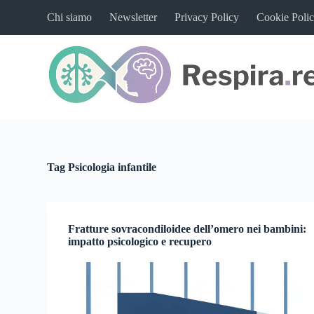
S
Chi siamo
Newsletter
Privacy Policy
Cookie Poli
a
l
t
a
a
l
c
o
n
t
e
n
Tag
Psicologia infantile
u
t
o
Fratture sovracondiloidee dell’omero nei bambini:
impatto psicologico e recupero