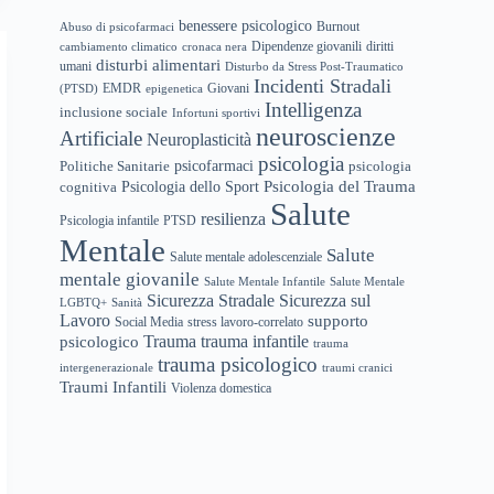
benessere psicologico
Abuso di psicofarmaci
Burnout
Dipendenze giovanili
diritti
cambiamento climatico
cronaca nera
disturbi alimentari
umani
Disturbo da Stress Post-Traumatico
Incidenti Stradali
EMDR
(PTSD)
epigenetica
Giovani
Intelligenza
inclusione sociale
Infortuni sportivi
neuroscienze
Artificiale
Neuroplasticità
psicologia
psicofarmaci
Politiche Sanitarie
psicologia
Psicologia del Trauma
Psicologia dello Sport
cognitiva
Salute
resilienza
Psicologia infantile
PTSD
Mentale
Salute
Salute mentale adolescenziale
mentale giovanile
Salute Mentale Infantile
Salute Mentale
Sicurezza Stradale
Sicurezza sul
LGBTQ+
Sanità
Lavoro
supporto
Social Media
stress lavoro-correlato
trauma infantile
Trauma
psicologico
trauma
trauma psicologico
intergenerazionale
traumi cranici
Traumi Infantili
Violenza domestica