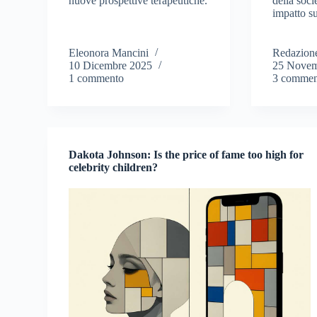
nuove prospettive terapeutiche.
della soci
impatto su
Eleonora Mancini
Redazion
10 Dicembre 2025
25 Novem
1 commento
3 commen
Dakota Johnson: Is the price of fame too high for
celebrity children?