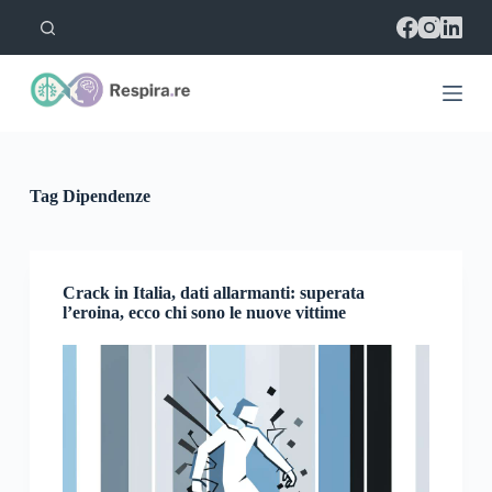
S
a
l
t
a
a
l
c
o
Tag
Dipendenze
n
t
e
n
u
Crack in Italia, dati allarmanti: superata
t
l’eroina, ecco chi sono le nuove vittime
o