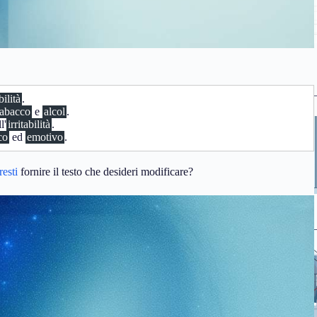
bilità
.
tabacco
e
alcol
.
l'
irritabilità
.
co
ed
emotivo
.
resti
fornire il testo che desideri modificare?