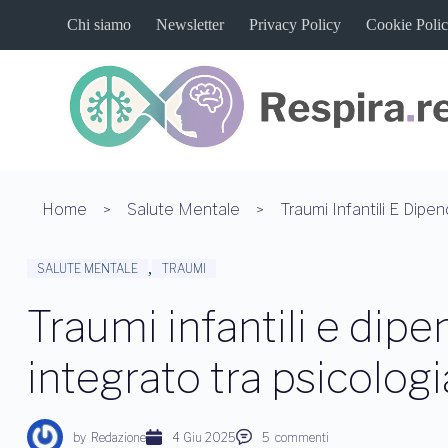
S
Chi siamo
Newsletter
Privacy Policy
Cookie Poli
a
l
t
a
a
l
c
o
n
t
Home
Salute Mentale
e
n
u
,
SALUTE MENTALE
TRAUMI
t
o
Traumi infantili e dip
integrato tra psicolog
by
Redazione
4 Giu 2025
5
commenti