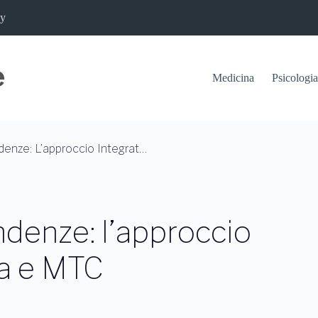
cy
Medicina
Psicologia
Traumi Infantili E Dipendenze: L’approccio Integrato Tra Psicologia E MTC
endenze: l’approccio
ia e MTC