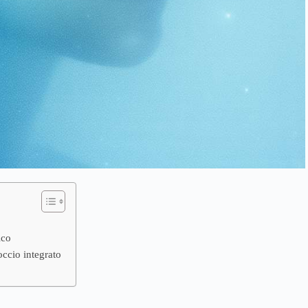
ico
occio integrato