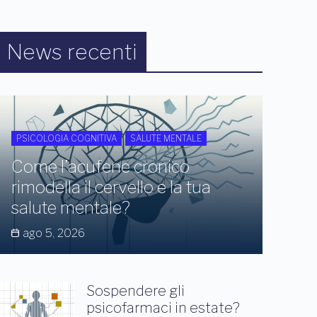
News recenti
PSICOLOGIA COGNITIVA
SALUTE MENTALE
Come l’acufene cronico
rimodella il cervello e la tua
salute mentale?
ago 5, 2026
Sospendere gli
psicofarmaci in estate?