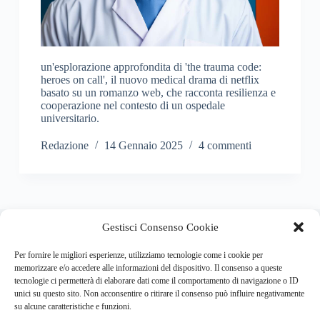
un'esplorazione approfondita di 'the trauma code:
heroes on call', il nuovo medical drama di netflix
basato su un romanzo web, che racconta resilienza e
cooperazione nel contesto di un ospedale
universitario.
Redazione
14 Gennaio 2025
4 commenti
About this website
Gestisci Consenso Cookie
Respira.re
ogni giorno trova per te le notizie più importanti su
psicologia e salute mentale.
Per fornire le migliori esperienze, utilizziamo tecnologie come i cookie per
memorizzare e/o accedere alle informazioni del dispositivo. Il consenso a queste
tecnologie ci permetterà di elaborare dati come il comportamento di navigazione o ID
Address:
unici su questo sito. Non acconsentire o ritirare il consenso può influire negativamente
VIA USODIMARE 3 - 37138 - VERONA (VR)
su alcune caratteristiche e funzioni.