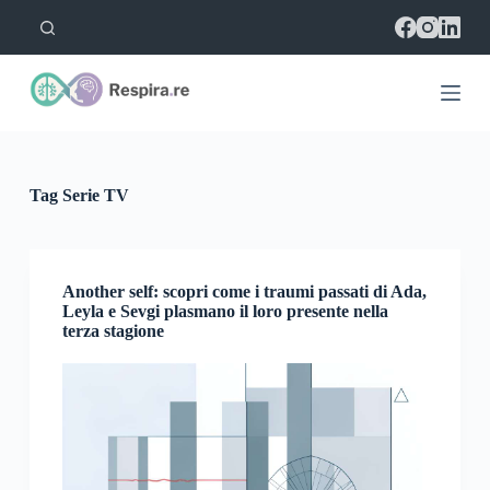
S
a
l
t
a
a
l
c
o
Tag
Serie TV
n
t
e
n
u
Another self: scopri come i traumi passati di Ada,
t
Leyla e Sevgi plasmano il loro presente nella
o
terza stagione