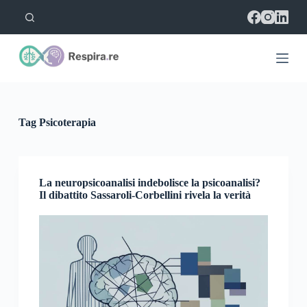
S
a
l
t
a
a
l
c
o
Tag
Psicoterapia
n
t
e
n
u
La neuropsicoanalisi indebolisce la psicoanalisi?
t
Il dibattito Sassaroli-Corbellini rivela la verità
o