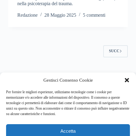
nella psicoterapia del trauma.
Redazione
28 Maggio 2025
5 commenti
SUCC
About this website
Gestisci Consenso Cookie
Respira.re
ogni giorno trova per te le notizie più importanti su
psicologia e salute mentale.
Per fornire le migliori esperienze, utilizziamo tecnologie come i cookie per
memorizzare e/o accedere alle informazioni del dispositivo. Il consenso a queste
tecnologie ci permetterà di elaborare dati come il comportamento di navigazione o ID
Address:
unici su questo sito. Non acconsentire o ritirare il consenso può influire negativamente
VIA USODIMARE 3 - 37138 - VERONA (VR)
su alcune caratteristiche e funzioni.
E-Mail:
Telefono:
info@respira.re
045-511-7681
Accetta
Network: