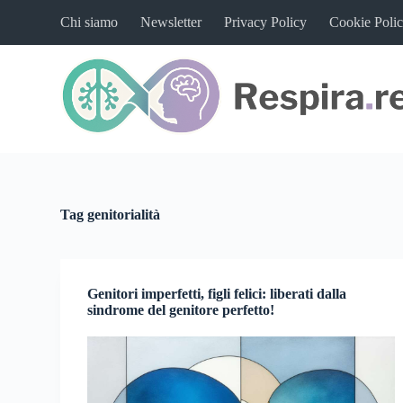
S
Chi siamo
Newsletter
Privacy Policy
Cookie Poli
a
l
t
a
a
l
c
o
n
t
e
n
Tag
genitorialità
u
t
o
Genitori imperfetti, figli felici: liberati dalla
sindrome del genitore perfetto!