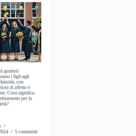
ù genitori
ano i figli agli
Maturità, con
ioni di affetto e
one. Cosa significa
mbiamento per la
ietà?
e
2024
5 commenti