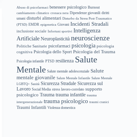
benessere psicologico
Abuso di psicofarmaci
Burnout
Dipendenze giovanili
diritti
cambiamento climatico
cronaca nera
disturbi alimentari
umani
Disturbo da Stress Post-Traumatico
Incidenti Stradali
EMDR
(PTSD)
epigenetica
Giovani
Intelligenza
inclusione sociale
Infortuni sportivi
neuroscienze
Artificiale
Neuroplasticità
psicologia
psicofarmaci
Politiche Sanitarie
psicologia
Psicologia del Trauma
Psicologia dello Sport
cognitiva
Salute
resilienza
Psicologia infantile
PTSD
Mentale
Salute
Salute mentale adolescenziale
mentale giovanile
Salute Mentale Infantile
Salute Mentale
Sicurezza Stradale
Sicurezza sul
LGBTQ+
Sanità
Lavoro
supporto
Social Media
stress lavoro-correlato
trauma infantile
Trauma
psicologico
trauma
trauma psicologico
intergenerazionale
traumi cranici
Traumi Infantili
Violenza domestica