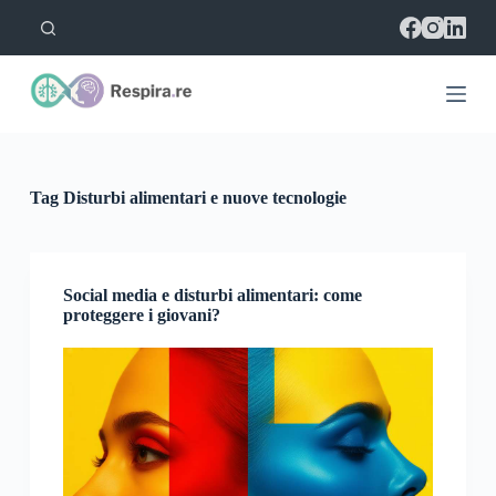
S
a
l
t
a
a
l
c
o
Tag
Disturbi alimentari e nuove tecnologie
n
t
e
n
u
Social media e disturbi alimentari: come
t
proteggere i giovani?
o