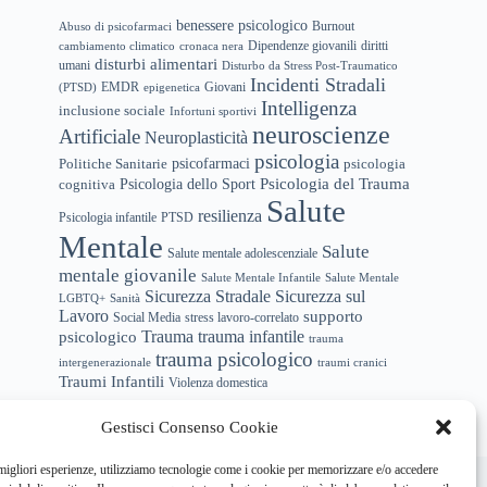
benessere psicologico
Abuso di psicofarmaci
Burnout
Dipendenze giovanili
diritti
cambiamento climatico
cronaca nera
disturbi alimentari
umani
Disturbo da Stress Post-Traumatico
Incidenti Stradali
EMDR
(PTSD)
epigenetica
Giovani
Intelligenza
inclusione sociale
Infortuni sportivi
neuroscienze
Artificiale
Neuroplasticità
psicologia
psicofarmaci
Politiche Sanitarie
psicologia
Psicologia del Trauma
Psicologia dello Sport
cognitiva
Salute
resilienza
Psicologia infantile
PTSD
Mentale
Salute
Salute mentale adolescenziale
mentale giovanile
Salute Mentale Infantile
Salute Mentale
Sicurezza Stradale
Sicurezza sul
LGBTQ+
Sanità
Lavoro
supporto
Social Media
stress lavoro-correlato
trauma infantile
Trauma
psicologico
trauma
trauma psicologico
intergenerazionale
traumi cranici
Traumi Infantili
Violenza domestica
Gestisci Consenso Cookie
hi siamo
Newsletter
Privacy Policy
Cookie Policy
 migliori esperienze, utilizziamo tecnologie come i cookie per memorizzare e/o accedere