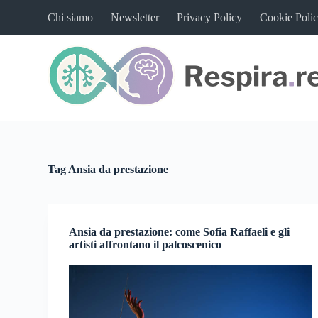
S
Chi siamo
Newsletter
Privacy Policy
Cookie Poli
a
l
t
a
a
l
c
o
n
t
e
n
Tag
Ansia da prestazione
u
t
o
Ansia da prestazione: come Sofia Raffaeli e gli
artisti affrontano il palcoscenico