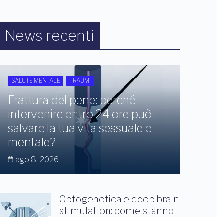
News recenti
SALUTE MENTALE
TRAUMI
Frattura del pene: perché
intervenire entro 24 ore può
salvare la tua vita sessuale e
mentale?
ago 8, 2026
Optogenetica e deep brain
stimulation: come stanno