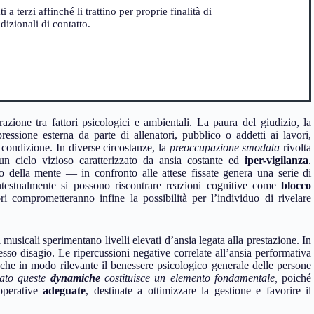
 terzi affinché li trattino per proprie finalità di
izionali di contatto.
azione tra fattori psicologici e ambientali. La paura del giudizio, la
essione esterna da parte di allenatori, pubblico o addetti ai lavori,
a condizione. In diverse circostanze, la
preoccupazione smodata
rivolta
 un ciclo vizioso caratterizzato da ansia costante ed
iper-vigilanza
.
 della mente — in confronto alle attese fissate genera una serie di
ontestualmente si possono riscontrare reazioni cognitive come
blocco
ri comprometteranno infine la possibilità per l’individuo di rivelare
musicali sperimentano livelli elevati d’ansia legata alla prestazione. In
tesso disagio. Le ripercussioni negative correlate all’ansia performativa
che in modo rilevante il benessere psicologico generale delle persone
iato queste
dynamiche
costituisce un elemento fondamentale,
poiché
 operative
adeguate
, destinate a ottimizzare la gestione e favorire il