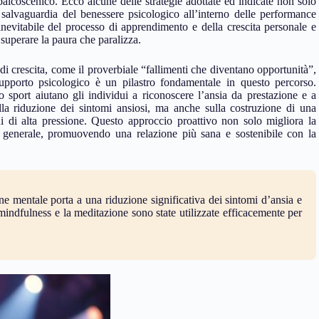
l palcoscenico. Ecco alcune delle strategie adottate ed indicate non solo
 salvaguardia del benessere psicologico all’interno delle performance
inevitabile del processo di apprendimento e della crescita personale e
superare la paura che paralizza.
di crescita, come il proverbiale “fallimenti che diventano opportunità”,
supporto psicologico è un pilastro fondamentale in questo percorso.
lo sport aiutano gli individui a riconoscere l’ansia da prestazione e a
lla riduzione dei sintomi ansiosi, ma anche sulla costruzione di una
oni di alta pressione. Questo approccio proattivo non solo migliora la
 generale, promuovendo una relazione più sana e sostenibile con la
e mentale porta a una riduzione significativa dei sintomi d’ansia e
indfulness e la meditazione sono state utilizzate efficacemente per