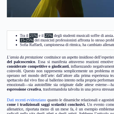
Tra il
21%
e il
25%
degli studenti musicali soffre di ansia.
15-25%
dei musicisti professionisti affronta lo stesso prob
Sofia Raffaeli, campionessa di ritmica, ha cambiato allenatr
L’ansia da prestazione
costituisce un aspetto insidioso dell’esperie
del palcoscenico
. Essa si manifesta attraverso reazioni emotiv
considerate competitive o giudicanti
, influenzando negativamente
coinvolti. Questo non rappresenta semplicemente un problema mino
operano nel mondo dell’arte: dall’attore alla prima esperienza te
spettacolo dal vivo fino al ballerino intento nella propria performa
emozionali—sia autoinflitte sia originate dalle attese esterne—
espressione creativa
, trasformandola talvolta in una prova stressan
Dati recenti evidenziano
quanto le dinamiche relazionali e agonisti
come i tradizionali saggi scolastici conclusivi.
Un evento come l
allenatrice, riportata meno di un mese fa, è un esempio emblemat
radicali nella vita degli atleti e degli artisti. Sebbene l’articolo