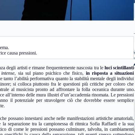
lema.
ice causa pressioni.
nza degli artisti e rimane frequentemente nascosta tra le
luci scintillanti
e
intense
, sia sul piano psichico che fisico,
in risposta a situazioni
 tanto l’abilità performativa quanto la stabilità mentale degli individui
re; si colloca piuttosto fra le questioni più critiche per coloro che
atrale al musicista pronto ad affrontare la folla oceanica durante uno
nce all’interno delle mura illustri d’un’accademia rinomata. Le pressioni
hanno il potenziale per stravolgere ciò che dovrebbe essere semplice
te.
che possano innestarsi anche nelle manifestazioni artistiche amatoriali,
a separazione tra la campionessa di ritmica Sofia Raffaeli e la sua
ico di come le pressioni possano culminare, talvolta, in cambiamenti
 non specifichi la causa della separazione, tali eventi spesso sottendono