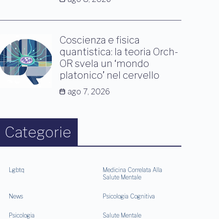
Coscienza e fisica
quantistica: la teoria Orch-
OR svela un ‘mondo
platonico’ nel cervello
ago 7, 2026
Categorie
Lgbtq
Medicina Correlata Alla
Salute Mentale
News
Psicologia Cognitiva
Psicologia
Salute Mentale