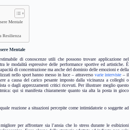
ssere Mentale
la Resilienza
essere Mentale
stimabile di conoscenze utili che possono trovare applicazione nel
ra le modalità espressive delle performance sportive ed artistiche. È
capacità di concentrazione ma anche del dominio delle emozioni e della
ializzati nello sport hanno messo in luce – attraverso
varie interviste
– il
e a causa del carico pesante imposto dalla vicinanza a colleghi o
ista o dagli apprezzamenti critici ricevuti. Per illustrare meglio questo
itmica: qui si manifesta chiaramente quanto sia alta la posta in gioco
uale reazione a situazioni percepite come intimidatorie o soggette ad
 migliore per affrontare sia l’ansia che lo stress durante le esibizioni