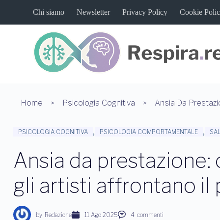
S
Chi siamo
Newsletter
Privacy Policy
Cookie Poli
a
l
t
a
a
l
c
o
n
t
Home
Psicologia Cognitiva
e
n
u
,
,
PSICOLOGIA COGNITIVA
PSICOLOGIA COMPORTAMENTALE
SA
t
o
Ansia da prestazione: 
gli artisti affrontano i
by
Redazione
11 Ago 2025
4
commenti