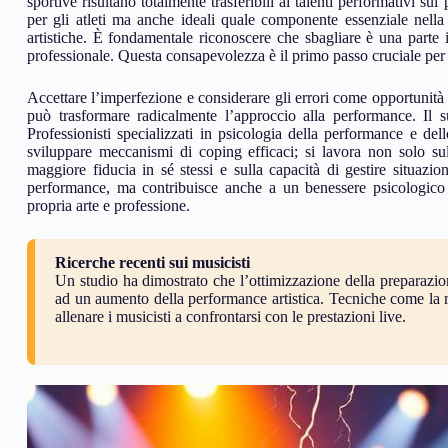
sportive risultano totalmente trasferibili ai talenti performativi su
per gli atleti ma anche ideali quale componente essenziale nella
artistiche. È fondamentale riconoscere che sbagliare è una parte 
professionale. Questa consapevolezza è il primo passo cruciale per 
Accettare l’imperfezione e considerare gli errori come opportunità 
può trasformare radicalmente l’approccio alla performance. Il 
Professionisti specializzati in psicologia della performance e del
sviluppare meccanismi di coping efficaci; si lavora non solo su
maggiore fiducia in sé stessi e sulla capacità di gestire situazi
performance, ma contribuisce anche a un benessere psicologico
propria arte e professione.
Ricerche recenti sui musicisti
Un studio ha dimostrato che l’ottimizzazione della preparazion
ad un aumento della performance artistica. Tecniche come la m
allenare i musicisti a confrontarsi con le prestazioni live.