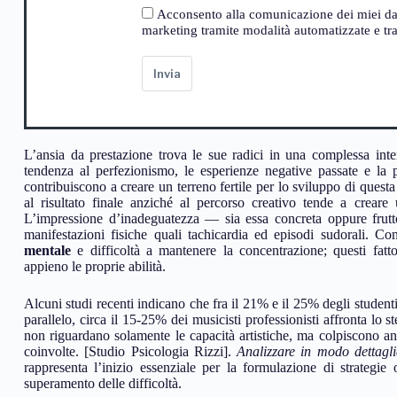
Acconsento alla comunicazione dei miei dati a
marketing tramite modalità automatizzate e trad
Invia
L’ansia da prestazione trova le sue radici in una complessa inter
tendenza al perfezionismo, le esperienze negative passate e la pr
contribuiscono a creare un terreno fertile per lo sviluppo di quest
al risultato finale anziché al percorso creativo tende a creare
L’impressione d’inadeguatezza — sia essa concreta oppure frutto
manifestazioni fisiche quali tachicardia ed episodi sudorali. C
mentale
e difficoltà a mantenere la concentrazione; questi fatto
appieno le proprie abilità.
Alcuni studi recenti indicano che fra il 21% e il 25% degli studenti 
parallelo, circa il 15-25% dei musicisti professionisti affronta lo s
non riguardano solamente le capacità artistiche, ma colpiscono an
coinvolte. [Studio Psicologia Rizzi].
Analizzare in modo dettagl
rappresenta l’inizio essenziale per la formulazione di strategie
superamento delle difficoltà.