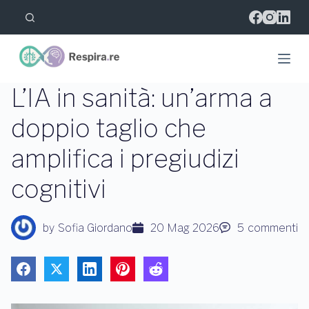
S
a
l
t
a
a
l
L’IA in sanità: un’arma a
c
o
doppio taglio che
n
t
amplifica i pregiudizi
e
n
u
cognitivi
t
o
by
Sofia Giordano
20 Mag 2026
5
commenti