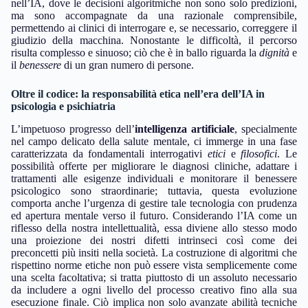
nell’IA, dove le decisioni algoritmiche non sono solo predizioni,
ma sono accompagnate da una razionale comprensibile,
permettendo ai clinici di interrogare e, se necessario, correggere il
giudizio della macchina. Nonostante le difficoltà, il percorso
risulta complesso e sinuoso; ciò che è in ballo riguarda la
dignità
e
il
benessere
di un gran numero di persone.
Oltre il codice: la responsabilità etica nell’era dell’IA in
psicologia e psichiatria
L’impetuoso progresso dell’
intelligenza artificiale
, specialmente
nel campo delicato della salute mentale, ci immerge in una fase
caratterizzata da fondamentali interrogativi
etici
e
filosofici
. Le
possibilità offerte per migliorare le diagnosi cliniche, adattare i
trattamenti alle esigenze individuali e monitorare il benessere
psicologico sono straordinarie; tuttavia, questa evoluzione
comporta anche l’urgenza di gestire tale tecnologia con prudenza
ed apertura mentale verso il futuro. Considerando l’IA come un
riflesso della nostra intellettualità, essa diviene allo stesso modo
una proiezione dei nostri difetti intrinseci così come dei
preconcetti più insiti nella società. La costruzione di algoritmi che
rispettino norme etiche non può essere vista semplicemente come
una scelta facoltativa; si tratta piuttosto di un assoluto necessario
da includere a ogni livello del processo creativo fino alla sua
esecuzione finale. Ciò implica non solo avanzate abilità tecniche