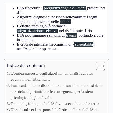
L'IA riproduce i
pregiudizi cognitivi umani
presenti nei
dati.
Algoritmi diagnostici possono sottovalutare i segni
atipici di depressione nelle
donne
.
L'effetto framing può portare a
stigmatizzazione selettiva
nel rischio suicidario.
L'IA può sminuire i sintomi di
traumi
, portando a cure
inadeguate.
È cruciale integrare meccanismi di «
spiegabilità
»
nell'IA per la trasparenza.
Indice dei contenuti
L’ombra nascosta degli algoritmi: un’analisi dei bias
cognitivi nell’IA sanitaria
I meccanismi delle discriminazioni sociali: un’analisi delle
euristiche algoritmiche e le conseguenze per la sfera
psicologica degli individui
Traumi digitali: quando l’IA diventa eco di antiche ferite
Oltre il codice: la responsabilità etica nell’era dell’IA in