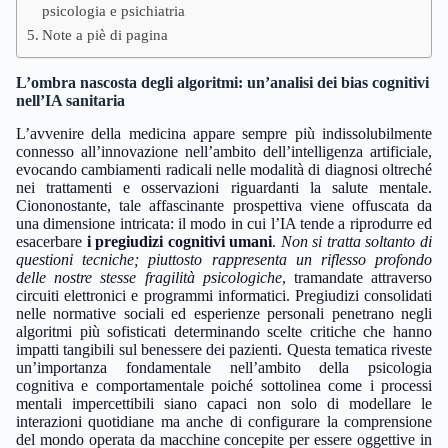
psicologia e psichiatria
Note a piè di pagina
L’ombra nascosta degli algoritmi: un’analisi dei bias cognitivi
nell’IA sanitaria
L’avvenire della medicina appare sempre più indissolubilmente
connesso all’innovazione nell’ambito dell’intelligenza artificiale,
evocando cambiamenti radicali nelle modalità di diagnosi oltreché
nei trattamenti e osservazioni riguardanti la salute mentale.
Ciononostante, tale affascinante prospettiva viene offuscata da
una dimensione intricata: il modo in cui l’IA tende a riprodurre ed
esacerbare
i pregiudizi cognitivi umani
.
Non si tratta soltanto di
questioni tecniche; piuttosto rappresenta un riflesso profondo
delle nostre stesse fragilità psicologiche
, tramandate attraverso
circuiti elettronici e programmi informatici. Pregiudizi consolidati
nelle normative sociali ed esperienze personali penetrano negli
algoritmi più sofisticati determinando scelte critiche che hanno
impatti tangibili sul benessere dei pazienti. Questa tematica riveste
un’importanza fondamentale nell’ambito della psicologia
cognitiva e comportamentale poiché sottolinea come i processi
mentali impercettibili siano capaci non solo di modellare le
interazioni quotidiane ma anche di configurare la comprensione
del mondo operata da macchine concepite per essere oggettive in