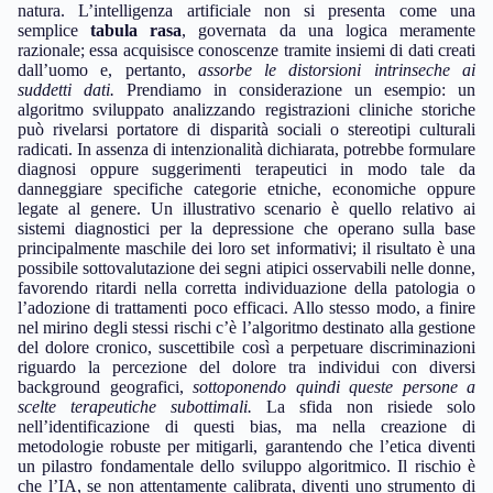
natura. L’intelligenza artificiale non si presenta come una
semplice
tabula rasa
, governata da una logica meramente
razionale; essa acquisisce conoscenze tramite insiemi di dati creati
dall’uomo e, pertanto,
assorbe le distorsioni intrinseche ai
suddetti dati.
Prendiamo in considerazione un esempio: un
algoritmo sviluppato analizzando registrazioni cliniche storiche
può rivelarsi portatore di disparità sociali o stereotipi culturali
radicati. In assenza di intenzionalità dichiarata, potrebbe formulare
diagnosi oppure suggerimenti terapeutici in modo tale da
danneggiare specifiche categorie etniche, economiche oppure
legate al genere. Un illustrativo scenario è quello relativo ai
sistemi diagnostici per la depressione che operano sulla base
principalmente maschile dei loro set informativi; il risultato è una
possibile sottovalutazione dei segni atipici osservabili nelle donne,
favorendo ritardi nella corretta individuazione della patologia o
l’adozione di trattamenti poco efficaci. Allo stesso modo, a finire
nel mirino degli stessi rischi c’è l’algoritmo destinato alla gestione
del dolore cronico, suscettibile così a perpetuare discriminazioni
riguardo la percezione del dolore tra individui con diversi
background geografici,
sottoponendo quindi queste persone a
scelte terapeutiche subottimali.
La sfida non risiede solo
nell’identificazione di questi bias, ma nella creazione di
metodologie robuste per mitigarli, garantendo che l’etica diventi
un pilastro fondamentale dello sviluppo algoritmico. Il rischio è
che l’IA, se non attentamente calibrata, diventi uno strumento di