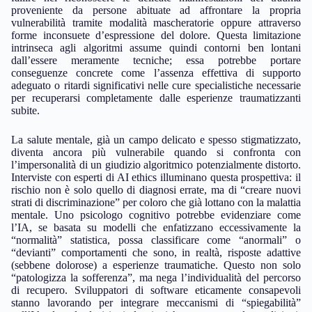
proveniente da persone abituate ad affrontare la propria
vulnerabilità tramite modalità mascheratorie oppure attraverso
forme inconsuete d’espressione del dolore. Questa limitazione
intrinseca agli algoritmi assume quindi contorni ben lontani
dall’essere meramente tecniche; essa potrebbe portare
conseguenze concrete come l’assenza effettiva di supporto
adeguato o ritardi significativi nelle cure specialistiche necessarie
per recuperarsi completamente dalle esperienze traumatizzanti
subite.
La salute mentale, già un campo delicato e spesso stigmatizzato,
diventa ancora più vulnerabile quando si confronta con
l’impersonalità di un giudizio algoritmico potenzialmente distorto.
Interviste con esperti di AI ethics illuminano questa prospettiva: il
rischio non è solo quello di diagnosi errate, ma di “creare nuovi
strati di discriminazione” per coloro che già lottano con la malattia
mentale. Uno psicologo cognitivo potrebbe evidenziare come
l’IA, se basata su modelli che enfatizzano eccessivamente la
“normalità” statistica, possa classificare come “anormali” o
“devianti” comportamenti che sono, in realtà, risposte adattive
(sebbene dolorose) a esperienze traumatiche. Questo non solo
“patologizza la sofferenza”, ma nega l’individualità del percorso
di recupero. Sviluppatori di software eticamente consapevoli
stanno lavorando per integrare meccanismi di “spiegabilità”