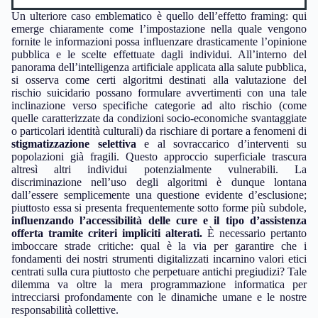
Un ulteriore caso emblematico è quello dell’effetto framing: qui
emerge chiaramente come l’impostazione nella quale vengono
fornite le informazioni possa influenzare drasticamente l’opinione
pubblica e le scelte effettuate dagli individui. All’interno del
panorama dell’intelligenza artificiale applicata alla salute pubblica,
si osserva come certi algoritmi destinati alla valutazione del
rischio suicidario possano formulare avvertimenti con una tale
inclinazione verso specifiche categorie ad alto rischio (come
quelle caratterizzate da condizioni socio-economiche svantaggiate
o particolari identità culturali) da rischiare di portare a fenomeni di
stigmatizzazione selettiva
e al sovraccarico d’interventi su
popolazioni già fragili. Questo approccio superficiale trascura
altresì altri individui potenzialmente vulnerabili. La
discriminazione nell’uso degli algoritmi è dunque lontana
dall’essere semplicemente una questione evidente d’esclusione;
piuttosto essa si presenta frequentemente sotto forme più subdole,
influenzando l’accessibilità delle cure e il tipo d’assistenza
offerta tramite criteri impliciti alterati.
È necessario pertanto
imboccare strade critiche: qual è la via per garantire che i
fondamenti dei nostri strumenti digitalizzati incarnino valori etici
centrati sulla cura piuttosto che perpetuare antichi pregiudizi? Tale
dilemma va oltre la mera programmazione informatica per
intrecciarsi profondamente con le dinamiche umane e le nostre
responsabilità collettive.