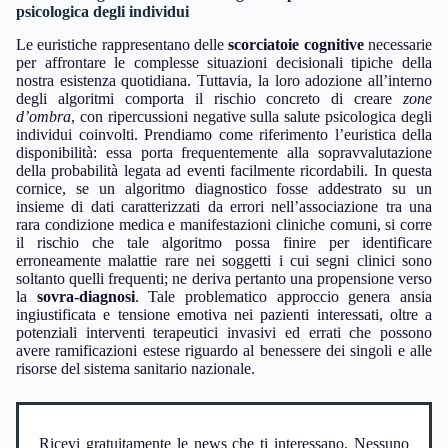
psicologica degli individui
Le euristiche rappresentano delle
scorciatoie cognitive
necessarie
per affrontare le complesse situazioni decisionali tipiche della
nostra esistenza quotidiana. Tuttavia, la loro adozione all’interno
degli algoritmi comporta il rischio concreto di creare
zone
d’ombra
, con ripercussioni negative sulla salute psicologica degli
individui coinvolti. Prendiamo come riferimento l’euristica della
disponibilità: essa porta frequentemente alla sopravvalutazione
della probabilità legata ad eventi facilmente ricordabili. In questa
cornice, se un algoritmo diagnostico fosse addestrato su un
insieme di dati caratterizzati da errori nell’associazione tra una
rara condizione medica e manifestazioni cliniche comuni, si corre
il rischio che tale algoritmo possa finire per identificare
erroneamente malattie rare nei soggetti i cui segni clinici sono
soltanto quelli frequenti; ne deriva pertanto una propensione verso
la
sovra-diagnosi
. Tale problematico approccio genera ansia
ingiustificata e tensione emotiva nei pazienti interessati, oltre a
potenziali interventi terapeutici invasivi ed errati che possono
avere ramificazioni estese riguardo al benessere dei singoli e alle
risorse del sistema sanitario nazionale.
Ricevi gratuitamente le news che ti interessano. Nessuno