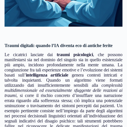
Traumi digitali: quando l’IA diventa eco di antiche ferite
Le cicatrici lasciate dai
traumi psicologici
, che possono
manifestarsi sia nel dominio del singolo sia in quello esistenziale
più ampio, incidono profondamente nella mente umana. La
congiunzione fra tali esperienze emotive e l’evoluzione dei sistemi
basati sull’
intelligenza artificiale
genera contesti intricati e
talvolta inquietanti. Quando un algoritmo viene formati
utilizzando dati insufficientemente sensibili alla
complessità
multidimensionale ed essenzialmente sfuggente delle reazioni ai
traumi
, si corre il rischio concreto d’insufflare una narrazione
errata riguardo alla sofferenza stessa; ciò implica una potenziale
sminuzione o travisamento dei sintomi percepiti dai pazienti. Un
esempio pertinente consiste nell’impiego da parte degli algoritmi
nei processi decisionali linguistici orientati all’individuazione dei
segnali indicativi del disagio psichico: tali strumenti potrebbero
fallire nel riconoscere le delicate manifestazioni del trauma