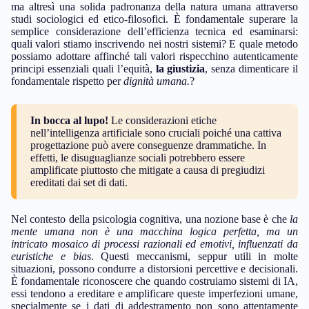
ma altresì una solida padronanza della natura umana attraverso
studi sociologici ed etico-filosofici. È fondamentale superare la
semplice considerazione dell’efficienza tecnica ed esaminarsi:
quali valori stiamo inscrivendo nei nostri sistemi? E quale metodo
possiamo adottare affinché tali valori rispecchino autenticamente
principi essenziali quali l’equità,
la giustizia
, senza dimenticare il
fondamentale rispetto per
dignità umana.
?
In bocca al lupo!
Le considerazioni etiche
nell’intelligenza artificiale sono cruciali poiché una cattiva
progettazione può avere conseguenze drammatiche. In
effetti, le disuguaglianze sociali potrebbero essere
amplificate piuttosto che mitigate a causa di pregiudizi
ereditati dai set di dati.
Nel contesto della psicologia cognitiva, una nozione base è che
la
mente umana non è una macchina logica perfetta, ma un
intricato mosaico di processi razionali ed emotivi, influenzati da
euristiche e bias
. Questi meccanismi, seppur utili in molte
situazioni, possono condurre a distorsioni percettive e decisionali.
È fondamentale riconoscere che quando costruiamo sistemi di IA,
essi tendono a ereditare e amplificare queste imperfezioni umane,
specialmente se i dati di addestramento non sono attentamente