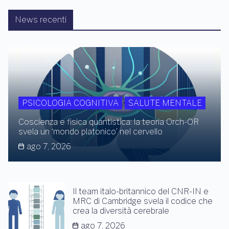
News recenti
PSICOLOGIA COGNITIVA
SALUTE MENTALE
Coscienza e fisica quantistica: la teoria Orch-OR
svela un ‘mondo platonico’ nel cervello
ago 7, 2026
Il team italo-britannico del CNR-IN e
MRC di Cambridge svela il codice che
crea la diversità cerebrale
ago 7, 2026