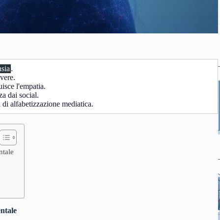
nsia
.
vere.
uisce l'empatia.
a dai social.
 di alfabetizzazione mediatica.
ntale
entale