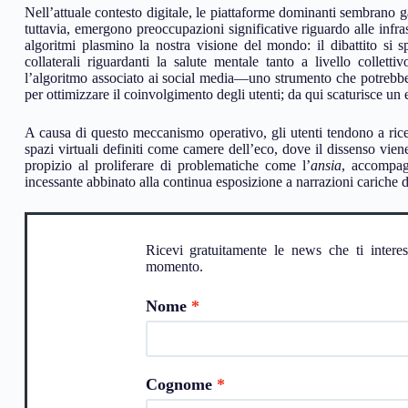
Nell’attuale contesto digitale, le piattaforme dominanti sembrano 
tuttavia, emergono preoccupazioni significative riguardo alle infras
algoritmi plasmino la nostra visione del mondo: il dibattito si s
collaterali riguardanti la salute mentale tanto a livello collett
l’algoritmo associato ai social media—uno strumento che potrebbe a
per ottimizzare il coinvolgimento degli utenti; da qui scaturisce un
A causa di questo meccanismo operativo, gli utenti tendono a rice
spazi virtuali definiti come camere dell’eco, dove il dissenso vi
propizio al proliferare di problematiche come l’
ansia
, accompag
incessante abbinato alla continua esposizione a narrazioni cariche di
Ricevi gratuitamente le news che ti intere
momento.
Nome
Cognome