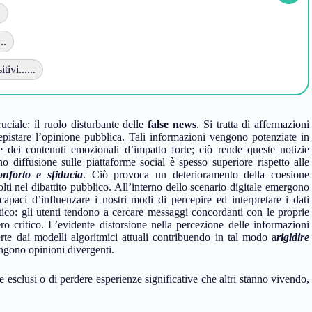
.
..
ivi......
uciale: il ruolo disturbante delle
false news
. Si tratta di affermazioni
pistare l’opinione pubblica. Tali informazioni vengono potenziate in
e dei contenuti emozionali d’impatto forte; ciò rende queste notizie
o diffusione sulle piattaforme social è spesso superiore rispetto alle
onforto e sfiducia
. Ciò provoca un deterioramento della coesione
lti nel dibattito pubblico. All’interno dello scenario digitale emergono
capaci d’influenzare i nostri modi di percepire ed interpretare i dati
ico: gli utenti tendono a cercare messaggi concordanti con le proprie
ero critico. L’evidente distorsione nella percezione delle informazioni
erte dai modelli algoritmici attuali contribuendo in tal modo a
rigidire
ngono opinioni divergenti.
sclusi o di perdere esperienze significative che altri stanno vivendo,