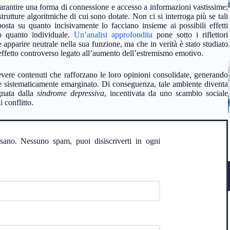
garantire una forma di connessione e accesso a informazioni vastissime;
trutture algoritmiche di cui sono dotate. Non ci si interroga più se tali
posta su quanto incisivamente lo facciano insieme ai possibili effetti
ivo quanto individuale.
Un’analisi approfondita
pone sotto i riflettori
pparire neutrale nella sua funzione, ma che in verità è stato studiato
 effetto controverso legato all’aumento dell’estremismo emotivo.
vere contenuti che rafforzano le loro opinioni consolidate, generando
ene sistematicamente emarginato. Di conseguenza, tale ambiente diventa
nata dalla
sindrome depressiva
, incentivata da uno scambio sociale
 conflitto.
ssano. Nessuno spam, puoi disiscriverti in ogni