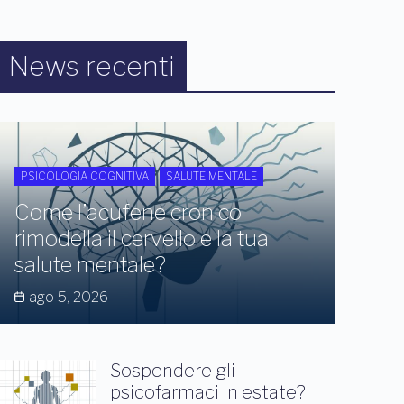
News recenti
PSICOLOGIA COGNITIVA
SALUTE MENTALE
Come l’acufene cronico
rimodella il cervello e la tua
salute mentale?
ago 5, 2026
Sospendere gli
psicofarmaci in estate?