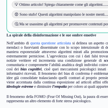
💡 Ottimo articolo! Spiega chiaramente come gli algoritmi.....
😡 Sono stufo! Questi algoritmi manipolano le nostre menti....
🤔 Ma se usassimo gli algoritmi per promuovere contenuti posit
La spirale della disinformazione e le sue ombre emotive
Nell’ambito di
questa questione articolata
si delinea un aspetto cr
mendaci o fuorvianti disseminate con lo scopo intenzionale di de
maniera esponenziale attraverso algoritmi mirati alla promozion
estremamente perniciose. L’agevolezza con cui i dati falsi trovan
notizie veritiere ed incrementa una condizione generale di
sc
comunitaria e compromette l’abilità analitica degli individui coinvo
così dei
bias cognitivi
, cioè quei meccanismi psicologici innati 
informativi ricevuti. Il fenomeno del bias di conferma è emblemat
idee già consolidate tralasciando quelli contrari al proprio pensi
viene accentuata dalla continua esposizione ad articoli affini off
ideologie estreme
e diminuire
l’empatia
per coloro ai quali apparte
Il fenomeno della FOMO (Fear Of Missing Out), la paura di essere e
rappresenta un altro elemento di forte stress psicologico.