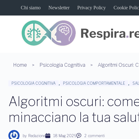
S
Chi siamo
Newsletter
Privacy Policy
Cookie Poli
a
l
t
a
a
l
c
o
n
t
Home
Psicologia Cognitiva
e
n
u
,
,
PSICOLOGIA COGNITIVA
PSICOLOGIA COMPORTAMENTALE
SA
t
o
Algoritmi oscuri: come
minacciano la tua sal
by
Redazione
18 Mag 2026
2
commenti