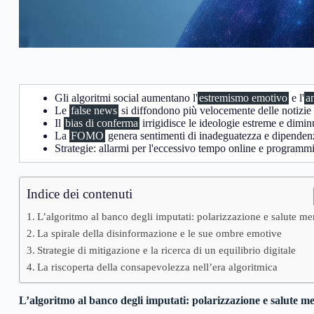
Gli algoritmi social aumentano l'
estremismo emotivo
e l'
a
Le
false news
si diffondono più velocemente delle notizie 
Il
bias di conferma
irrigidisce le ideologie estreme e dimin
La
FOMO
genera sentimenti di inadeguatezza e dipendenz
Strategie: allarmi per l'eccessivo tempo online e programmi
Indice dei contenuti
L’algoritmo al banco degli imputati: polarizzazione e salute me
La spirale della disinformazione e le sue ombre emotive
Strategie di mitigazione e la ricerca di un equilibrio digitale
La riscoperta della consapevolezza nell’era algoritmica
L’algoritmo al banco degli imputati: polarizzazione e salute m