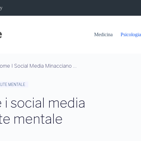
cy
Medicina
Psicologia
Algoritmi Oscuri: Come I Social Media Minacciano La Tua Salute Mentale
LUTE MENTALE
 i social media
ute mentale