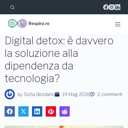
S
a
l
t
a
a
l
Digital detox: è davvero
c
o
la soluzione alla
n
t
dipendenza da
e
n
u
tecnologia?
t
o
by
Sofia Giordano
19 Mag 2026
2
commenti