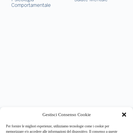
Comportamentale
About this website
Gestisci Consenso Cookie
Respira.re
ogni giorno trova per te le notizie più importanti su
psicologia e salute mentale.
Per fornire le migliori esperienze, utilizziamo tecnologie come i cookie per
memorizzare e/o accedere alle informazioni del dispositivo. Il consenso a queste