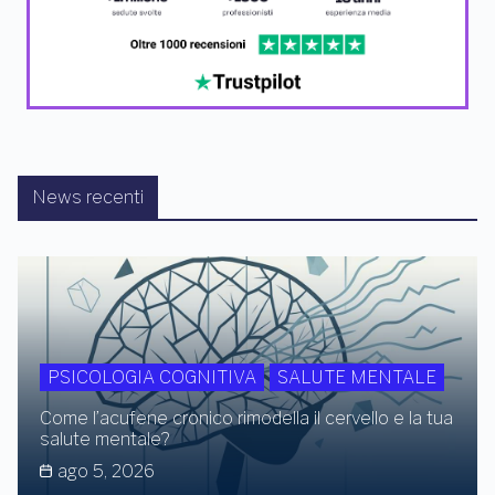
News recenti
PSICOLOGIA COGNITIVA
SALUTE MENTALE
Come l’acufene cronico rimodella il cervello e la tua
salute mentale?
ago 5, 2026