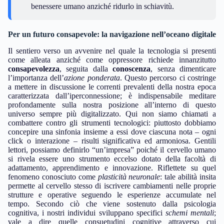
benessere umano anziché ridurlo in schiavitù.
Per un futuro consapevole: la navigazione nell’oceano digitale
Il sentiero verso un avvenire nel quale la tecnologia si presenti
come alleata anziché come oppressore richiede innanzitutto
consapevolezza
, seguita dalla
conoscenza
, senza dimenticare
l’importanza dell’
azione ponderata
. Questo percorso ci costringe
a mettere in discussione le correnti prevalenti della nostra epoca
caratterizzata dall’iperconnessione; è indispensabile meditare
profondamente sulla nostra posizione all’interno di questo
universo sempre più digitalizzato. Qui non siamo chiamati a
combattere contro gli strumenti tecnologici: piuttosto dobbiamo
concepire una sinfonia insieme a essi dove ciascuna nota – ogni
click o interazione – risulti significativa ed armoniosa. Gentili
lettori, possiamo definirlo “un’impresa” poiché il cervello umano
si rivela essere uno strumento eccelso dotato della facoltà di
adattamento, apprendimento e innovazione. Riflettete su quel
fenomeno conosciuto come
plasticità neuronale
: tale abilità insita
permette al cervello stesso di iscrivere cambiamenti nelle proprie
strutture e operative seguendo le esperienze accumulate nel
tempo. Secondo ciò che viene sostenuto dalla psicologia
cognitiva, i nostri individui sviluppano specifici
schemi mentali
;
vale a dire quelle consuetudini cognitive attraverso cui