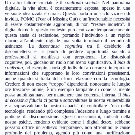
Un altro fattore cruciale è il
confronto sociale
. Nel panorama
digitale, la vita altrui è costantemente esposta, spesso in una
versione idealizzata e curata. Questo porta a un ciclo vizioso di
invidia, FOMO (Fear of Missing Out) e un’irrefrenabile necessità
di essere costantemente aggiornati, di non “restare indietro”. Il
digital detox, in questo contesto, può acutizzare temporaneamente
questa ansia di esclusione, portando l’individuo a un rapido
ritorno all’ambiente digitale una volta terminato il periodo di
astinenza. La
dissonanza cognitiva
tra il desiderio di
disconnettersi e la paura di perdere opportunità sociali o
professionali si manifesta con prepotenza. Le distorsioni
cognitive, poi, giocano un ruolo non meno significativo. Il
bias di
conferma
, ad esempio, porta gli individui a cercare e interpretare
informazioni che supportano le loro convinzioni preesistenti,
anche quando si tratta della loro relazione con la tecnologia.
Credere di non essere “troppo” dipendenti, nonostante le lunghe
ore trascorse online, è un esempio lampante di come la mente
possa autoingannarsi per mantenere una coerenza interna. Il
bias
di eccessiva fiducia
ci porta a sottovalutare la nostra vulnerabilità
e a sopravvalutare la nostra capacità di controllare l’uso della
tecnologia, rendendo più complessa l’adesione a lungo termine a
pratiche di disconnessione. Questi meccanismi, radicati nella
nostra psiche, rendono evidente come i digital detox, sebbene
possano offrire un sollievo temporaneo, non affrontino le cause
profonde del problema, agendo più come una purificazione