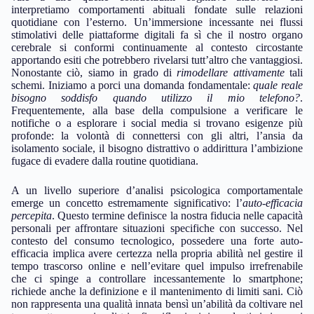
interpretiamo comportamenti abituali fondate sulle relazioni
quotidiane con l’esterno. Un’immersione incessante nei flussi
stimolativi delle piattaforme digitali fa sì che il nostro organo
cerebrale si conformi continuamente al contesto circostante
apportando esiti che potrebbero rivelarsi tutt’altro che vantaggiosi.
Nonostante ciò, siamo in grado di
rimodellare attivamente
tali
schemi. Iniziamo a porci una domanda fondamentale:
quale reale
bisogno soddisfo quando utilizzo il mio telefono?
.
Frequentemente, alla base della compulsione a verificare le
notifiche o a esplorare i social media si trovano esigenze più
profonde: la volontà di connettersi con gli altri, l’ansia da
isolamento sociale, il bisogno distrattivo o addirittura l’ambizione
fugace di evadere dalla routine quotidiana.
A un livello superiore d’analisi psicologica comportamentale
emerge un concetto estremamente significativo: l’
auto-efficacia
percepita
. Questo termine definisce la nostra fiducia nelle capacità
personali per affrontare situazioni specifiche con successo. Nel
contesto del consumo tecnologico, possedere una forte auto-
efficacia implica avere certezza nella propria abilità nel gestire il
tempo trascorso online e nell’evitare quel impulso irrefrenabile
che ci spinge a controllare incessantemente lo smartphone;
richiede anche la definizione e il mantenimento di limiti sani. Ciò
non rappresenta una qualità innata bensì un’abilità da coltivare nel