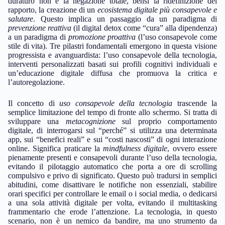
duraturo non è la negazione totale, bensì la ridefinizione del
rapporto, la creazione di un
ecosistema digitale più consapevole e
salutare
. Questo implica un passaggio da un paradigma di
prevenzione reattiva
(il digital detox come “cura” alla dipendenza)
a un paradigma di
promozione proattiva
(l’uso consapevole come
stile di vita). Tre pilastri fondamentali emergono in questa visione
progressista e avanguardista: l’uso consapevole della tecnologia,
interventi personalizzati basati sui profili cognitivi individuali e
un’educazione digitale diffusa che promuova la critica e
l’autoregolazione.
Il concetto di
uso consapevole della tecnologia
trascende la
semplice limitazione del tempo di fronte allo schermo. Si tratta di
sviluppare una
metacognizione
sul proprio comportamento
digitale, di interrogarsi sul “perché” si utilizza una determinata
app, sui “benefici reali” e sui “costi nascosti” di ogni interazione
online. Significa praticare la
mindfulness digitale
, ovvero essere
pienamente presenti e consapevoli durante l’uso della tecnologia,
evitando il pilotaggio automatico che porta a ore di scrolling
compulsivo e privo di significato. Questo può tradursi in semplici
abitudini, come disattivare le notifiche non essenziali, stabilire
orari specifici per controllare le email o i social media, o dedicarsi
a una sola attività digitale per volta, evitando il multitasking
frammentario che erode l’attenzione. La tecnologia, in questo
scenario, non è un nemico da bandire, ma uno strumento da