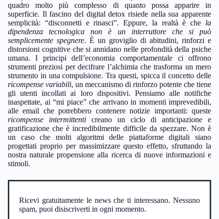
quadro molto più complesso di quanto possa apparire in
superficie. Il fascino del digital detox risiede nella sua apparente
semplicità: “disconnetti e rinasci”. Eppure, la realtà è che
la
dipendenza tecnologica non è un interruttore che si può
semplicemente spegnere
. È un groviglio di abitudini, rinforzi e
distorsioni cognitive che si annidano nelle profondità della psiche
umana. I principi dell’economia comportamentale ci offrono
strumenti preziosi per decifrare l’alchimia che trasforma un mero
strumento in una compulsione. Tra questi, spicca il concetto delle
ricompense variabili
, un meccanismo di rinforzo potente che tiene
gli utenti incollati ai loro dispositivi. Pensiamo alle notifiche
inaspettate, ai “mi piace” che arrivano in momenti imprevedibili,
alle email che potrebbero contenere notizie importanti: queste
ricompense intermittenti
creano un ciclo di anticipazione e
gratificazione che è incredibilmente difficile da spezzare. Non è
un caso che molti algoritmi delle piattaforme digitali siano
progettati proprio per massimizzare questo effetto, sfruttando la
nostra naturale propensione alla ricerca di nuove informazioni e
stimoli.
Ricevi gratuitamente le news che ti interessano. Nessuno
spam, puoi disiscriverti in ogni momento.