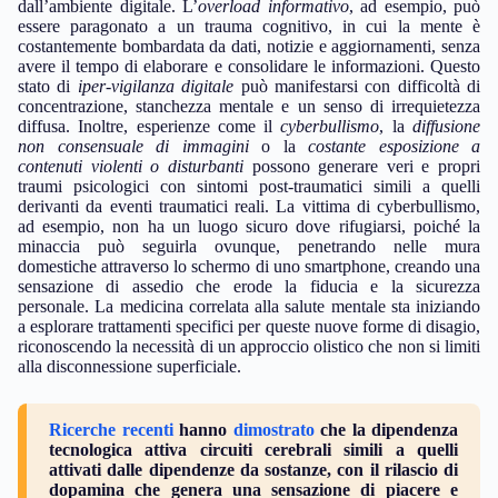
dall’ambiente digitale. L’
overload informativo
, ad esempio, può
essere paragonato a un trauma cognitivo, in cui la mente è
costantemente bombardata da dati, notizie e aggiornamenti, senza
avere il tempo di elaborare e consolidare le informazioni. Questo
stato di
iper-vigilanza digitale
può manifestarsi con difficoltà di
concentrazione, stanchezza mentale e un senso di irrequietezza
diffusa. Inoltre, esperienze come il
cyberbullismo
, la
diffusione
non consensuale di immagini
o la
costante esposizione a
contenuti violenti o disturbanti
possono generare veri e propri
traumi psicologici con sintomi post-traumatici simili a quelli
derivanti da eventi traumatici reali. La vittima di cyberbullismo,
ad esempio, non ha un luogo sicuro dove rifugiarsi, poiché la
minaccia può seguirla ovunque, penetrando nelle mura
domestiche attraverso lo schermo di uno smartphone, creando una
sensazione di assedio che erode la fiducia e la sicurezza
personale. La medicina correlata alla salute mentale sta iniziando
a esplorare trattamenti specifici per queste nuove forme di disagio,
riconoscendo la necessità di un approccio olistico che non si limiti
alla disconnessione superficiale.
Ricerche recenti
hanno
dimostrato
che la dipendenza
tecnologica attiva circuiti cerebrali simili a quelli
attivati dalle dipendenze da sostanze, con il rilascio di
dopamina che genera una sensazione di piacere e