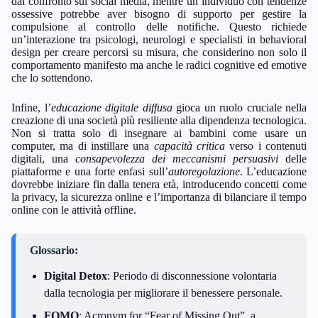
dal confronto sui social media, mentre un individuo con tendenze
ossessive potrebbe aver bisogno di supporto per gestire la
compulsione al controllo delle notifiche. Questo richiede
un’interazione tra psicologi, neurologi e specialisti in behavioral
design per creare percorsi su misura, che considerino non solo il
comportamento manifesto ma anche le radici cognitive ed emotive
che lo sottendono.
Infine, l’
educazione digitale diffusa
gioca un ruolo cruciale nella
creazione di una società più resiliente alla dipendenza tecnologica.
Non si tratta solo di insegnare ai bambini come usare un
computer, ma di instillare una
capacità critica
verso i contenuti
digitali, una
consapevolezza dei meccanismi persuasivi
delle
piattaforme e una forte enfasi sull’
autoregolazione
. L’educazione
dovrebbe iniziare fin dalla tenera età, introducendo concetti come
la privacy, la sicurezza online e l’importanza di bilanciare il tempo
online con le attività offline.
Glossario:
Digital Detox
: Periodo di disconnessione volontaria
dalla tecnologia per migliorare il benessere personale.
FOMO
: Acronym for “Fear of Missing Out”, a