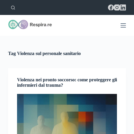
S
a
l
t
a
a
l
c
o
Tag
Violenza sul personale sanitario
n
t
e
n
u
Violenza nei pronto soccorso: come proteggere gli
t
infermieri dal trauma?
o