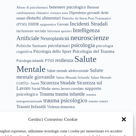
benessere psicologico
Abuso di psicofarmaci
Burnout
Dipendenze giovanili
diritti
cambiamento climatico
cronaca nera
disturbi alimentari
umani
Disturbo da Stress Post-Traumatico
Incidenti Stradali
EMDR
(PTSD)
epigenetica
Giovani
Intelligenza
inclusione sociale
Infortuni sportivi
neuroscienze
Artificiale
Neuroplasticità
psicologia
psicofarmaci
Politiche Sanitarie
psicologia
Psicologia del Trauma
Psicologia dello Sport
cognitiva
Salute
resilienza
Psicologia infantile
PTSD
Mentale
Salute
Salute mentale adolescenziale
mentale giovanile
Salute Mentale Infantile
Salute Mentale
Sicurezza Stradale
Sicurezza sul
LGBTQ+
Sanità
Lavoro
supporto
Social Media
stress lavoro-correlato
trauma infantile
Trauma
psicologico
trauma
trauma psicologico
intergenerazionale
traumi cranici
Traumi Infantili
Violenza domestica
Gestisci Consenso Cookie
hi siamo
Newsletter
Privacy Policy
Cookie Policy
 migliori esperienze, utilizziamo tecnologie come i cookie per memorizzare e/o accedere