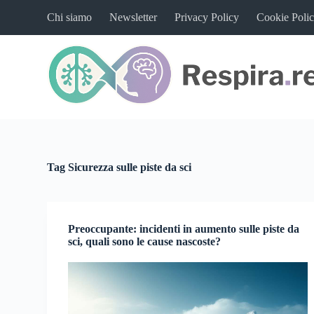
S
Chi siamo
Newsletter
Privacy Policy
Cookie Poli
a
l
t
a
a
l
c
o
n
t
e
n
Tag
Sicurezza sulle piste da sci
u
t
o
Preoccupante: incidenti in aumento sulle piste da
sci, quali sono le cause nascoste?