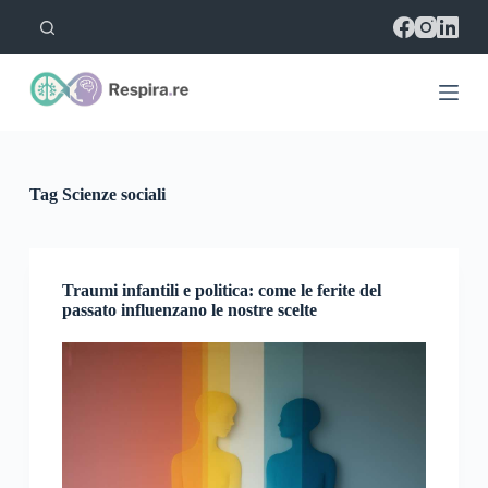
S
a
l
t
a
a
l
c
o
Tag
Scienze sociali
n
t
e
n
u
Traumi infantili e politica: come le ferite del
t
passato influenzano le nostre scelte
o