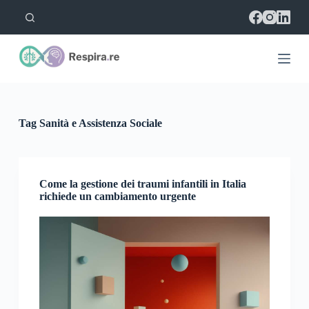
S
a
l
t
a
a
l
c
o
Tag
Sanità e Assistenza Sociale
n
t
e
n
u
Come la gestione dei traumi infantili in Italia
t
richiede un cambiamento urgente
o