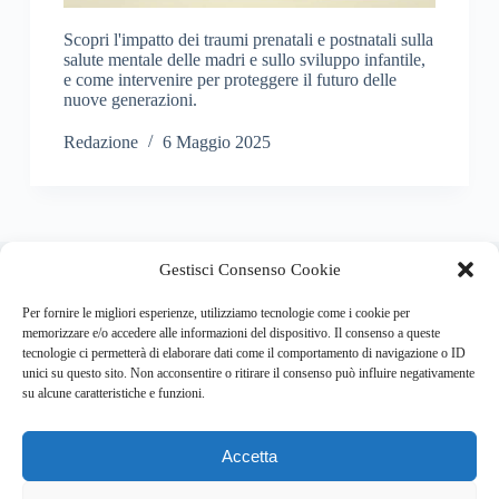
Scopri l'impatto dei traumi prenatali e postnatali sulla
salute mentale delle madri e sullo sviluppo infantile,
e come intervenire per proteggere il futuro delle
nuove generazioni.
Redazione
6 Maggio 2025
About this website
Gestisci Consenso Cookie
Respira.re
ogni giorno trova per te le notizie più importanti su
psicologia e salute mentale.
Per fornire le migliori esperienze, utilizziamo tecnologie come i cookie per
memorizzare e/o accedere alle informazioni del dispositivo. Il consenso a queste
tecnologie ci permetterà di elaborare dati come il comportamento di navigazione o ID
Address:
unici su questo sito. Non acconsentire o ritirare il consenso può influire negativamente
VIA USODIMARE 3 - 37138 - VERONA (VR)
su alcune caratteristiche e funzioni.
E-Mail:
Telefono:
info@respira.re
045-511-7681
Accetta
Network:
bullet-network.com