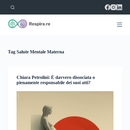
S
a
l
t
a
a
l
c
o
Tag
Salute Mentale Materna
n
t
e
n
u
Chiara Petrolini: È davvero dissociata o
t
pienamente responsabile dei suoi atti?
o