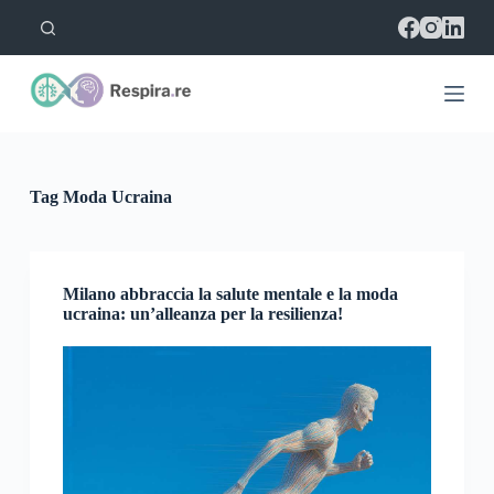
S
a
l
t
a
a
l
c
o
Tag
Moda Ucraina
n
t
e
n
u
Milano abbraccia la salute mentale e la moda
t
ucraina: un’alleanza per la resilienza!
o