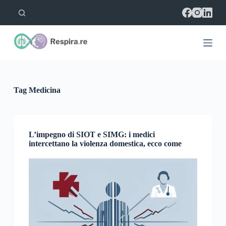
S
a
l
t
a
a
l
c
o
Tag
Medicina
n
t
e
n
u
L’impegno di SIOT e SIMG: i medici
t
intercettano la violenza domestica, ecco come
o