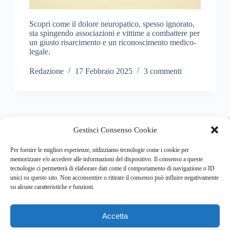
Scopri come il dolore neuropatico, spesso ignorato,
sta spingendo associazioni e vittime a combattere per
un giusto risarcimento e un riconoscimento medico-
legale.
Redazione
17 Febbraio 2025
3 commenti
About this website
Gestisci Consenso Cookie
Respira.re
ogni giorno trova per te le notizie più importanti su
psicologia e salute mentale.
Per fornire le migliori esperienze, utilizziamo tecnologie come i cookie per
memorizzare e/o accedere alle informazioni del dispositivo. Il consenso a queste
tecnologie ci permetterà di elaborare dati come il comportamento di navigazione o ID
Address:
unici su questo sito. Non acconsentire o ritirare il consenso può influire negativamente
VIA USODIMARE 3 - 37138 - VERONA (VR)
su alcune caratteristiche e funzioni.
E-Mail:
Telefono:
info@respira.re
045-511-7681
Accetta
Network: