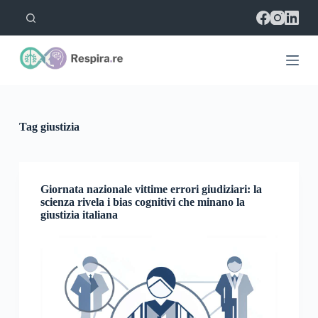
S
a
l
t
a
a
l
c
o
Tag
giustizia
n
t
e
n
u
Giornata nazionale vittime errori giudiziari: la
t
scienza rivela i bias cognitivi che minano la
o
giustizia italiana