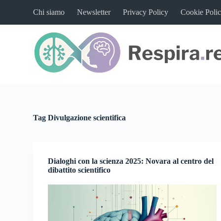
S
Chi siamo
Newsletter
Privacy Policy
Cookie Poli
a
l
t
a
a
l
c
o
n
t
e
n
Tag
Divulgazione scientifica
u
t
o
Dialoghi con la scienza 2025: Novara al centro del
dibattito scientifico