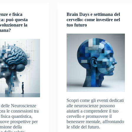
nze e fisica
Brain Days e settimana del
ca: può questa
cervello: come investire nel
voluzionare la
tuo futuro
mana?
Scopri come gli eventi dedicati
l delle Neuroscienze
alle neuroscienze possono
ra le connessioni tra
aiutarti a comprendere il tuo
 fisica quantistica,
cervello e promuovere il
uove prospettive per
benessere mentale, affrontando
nsione della
le sfide del futuro.