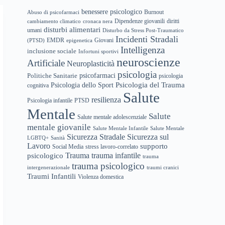
benessere psicologico
Abuso di psicofarmaci
Burnout
Dipendenze giovanili
diritti
cambiamento climatico
cronaca nera
disturbi alimentari
umani
Disturbo da Stress Post-Traumatico
Incidenti Stradali
EMDR
(PTSD)
epigenetica
Giovani
Intelligenza
inclusione sociale
Infortuni sportivi
neuroscienze
Artificiale
Neuroplasticità
psicologia
psicofarmaci
Politiche Sanitarie
psicologia
Psicologia del Trauma
Psicologia dello Sport
cognitiva
Salute
resilienza
Psicologia infantile
PTSD
Mentale
Salute
Salute mentale adolescenziale
mentale giovanile
Salute Mentale Infantile
Salute Mentale
Sicurezza Stradale
Sicurezza sul
LGBTQ+
Sanità
Lavoro
supporto
Social Media
stress lavoro-correlato
trauma infantile
Trauma
psicologico
trauma
trauma psicologico
intergenerazionale
traumi cranici
Traumi Infantili
Violenza domestica