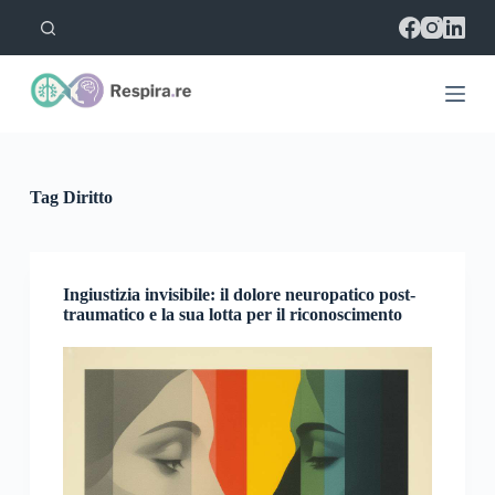
S
a
l
t
a
a
l
c
o
Tag
Diritto
n
t
e
n
u
Ingiustizia invisibile: il dolore neuropatico post-
t
traumatico e la sua lotta per il riconoscimento
o