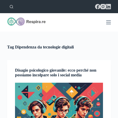
S
a
l
t
a
a
l
c
o
Tag
Dipendenza da tecnologie digitali
n
t
e
n
u
Disagio psicologico giovanile: ecco perché non
t
possiamo incolpare solo i social media
o