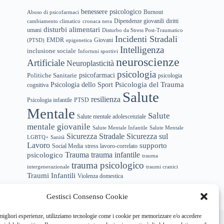
benessere psicologico
Abuso di psicofarmaci
Burnout
Dipendenze giovanili
diritti
cambiamento climatico
cronaca nera
disturbi alimentari
umani
Disturbo da Stress Post-Traumatico
Incidenti Stradali
EMDR
(PTSD)
epigenetica
Giovani
Intelligenza
inclusione sociale
Infortuni sportivi
neuroscienze
Artificiale
Neuroplasticità
psicologia
psicofarmaci
Politiche Sanitarie
psicologia
Psicologia del Trauma
Psicologia dello Sport
cognitiva
Salute
resilienza
Psicologia infantile
PTSD
Mentale
Salute
Salute mentale adolescenziale
mentale giovanile
Salute Mentale Infantile
Salute Mentale
Sicurezza Stradale
Sicurezza sul
LGBTQ+
Sanità
Lavoro
supporto
Social Media
stress lavoro-correlato
trauma infantile
Trauma
psicologico
trauma
trauma psicologico
intergenerazionale
traumi cranici
Traumi Infantili
Violenza domestica
Gestisci Consenso Cookie
hi siamo
Newsletter
Privacy Policy
Cookie Policy
 migliori esperienze, utilizziamo tecnologie come i cookie per memorizzare e/o accedere