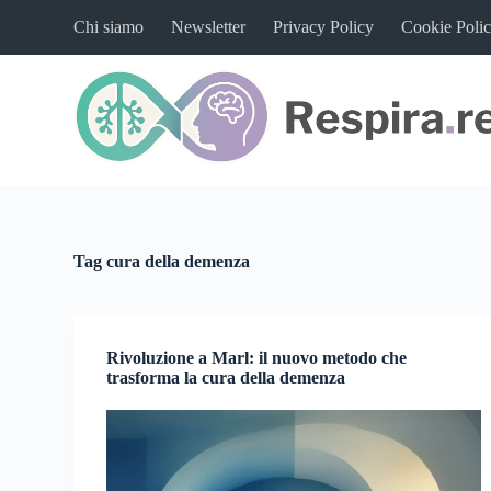
S
Chi siamo
Newsletter
Privacy Policy
Cookie Poli
a
l
t
a
a
l
c
o
n
t
e
n
Tag
cura della demenza
u
t
o
Rivoluzione a Marl: il nuovo metodo che
trasforma la cura della demenza