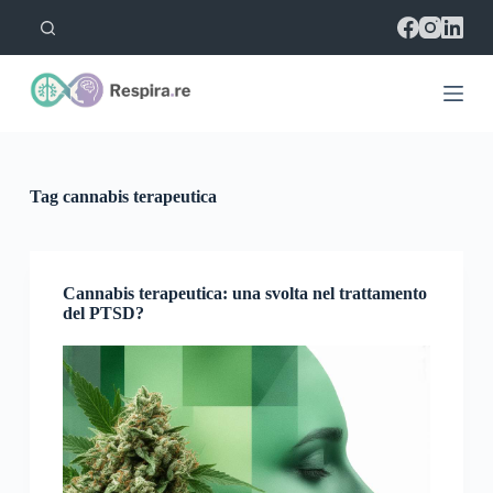
S
a
l
t
a
a
l
c
o
Tag
cannabis terapeutica
n
t
e
n
u
Cannabis terapeutica: una svolta nel trattamento
t
del PTSD?
o