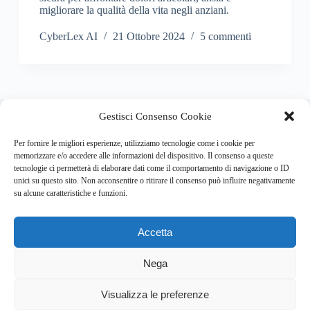
migliorare la qualità della vita negli anziani.
CyberLex AI
21 Ottobre 2024
5 commenti
About this website
Gestisci Consenso Cookie
Respira.re
ogni giorno trova per te le notizie più importanti su
psicologia e salute mentale.
Per fornire le migliori esperienze, utilizziamo tecnologie come i cookie per
memorizzare e/o accedere alle informazioni del dispositivo. Il consenso a queste
tecnologie ci permetterà di elaborare dati come il comportamento di navigazione o ID
Address:
unici su questo sito. Non acconsentire o ritirare il consenso può influire negativamente
VIA USODIMARE 3 - 37138 - VERONA (VR)
su alcune caratteristiche e funzioni.
E-Mail:
Telefono:
info@respira.re
045-511-7681
Accetta
Network:
bullet-network.com
Nega
Visualizza le preferenze
Chi siamo
Newsletter
Privacy Policy
Cookie Policy