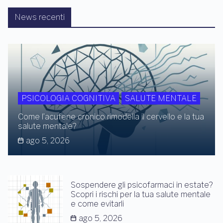
News recenti
PSICOLOGIA COGNITIVA
SALUTE MENTALE
Come l’acufene cronico rimodella il cervello e la tua
salute mentale?
ago 5, 2026
Sospendere gli psicofarmaci in estate?
Scopri i rischi per la tua salute mentale
e come evitarli
ago 5, 2026