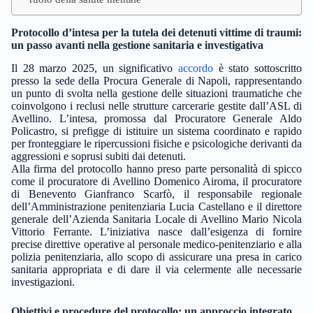
Protocollo d’intesa per la tutela dei detenuti vittime di traumi:
un passo avanti nella gestione sanitaria e investigativa
Il 28 marzo 2025, un significativo
accordo
è stato sottoscritto
presso la sede della Procura Generale di Napoli, rappresentando
un punto di svolta nella gestione delle situazioni traumatiche che
coinvolgono i reclusi nelle strutture carcerarie gestite dall’ASL di
Avellino. L’intesa, promossa dal Procuratore Generale Aldo
Policastro, si prefigge di istituire un sistema coordinato e rapido
per fronteggiare le ripercussioni fisiche e psicologiche derivanti da
aggressioni e soprusi subiti dai detenuti.
Alla firma del protocollo hanno preso parte personalità di spicco
come il procuratore di Avellino Domenico Airoma, il procuratore
di Benevento Gianfranco Scarfò, il responsabile regionale
dell’Amministrazione penitenziaria Lucia Castellano e il direttore
generale dell’Azienda Sanitaria Locale di Avellino Mario Nicola
Vittorio Ferrante. L’iniziativa nasce dall’esigenza di fornire
precise direttive operative al personale medico-penitenziario e alla
polizia penitenziaria, allo scopo di assicurare una presa in carico
sanitaria appropriata e di dare il via celermente alle necessarie
investigazioni.
Obiettivi e procedure del protocollo: un approccio integrato