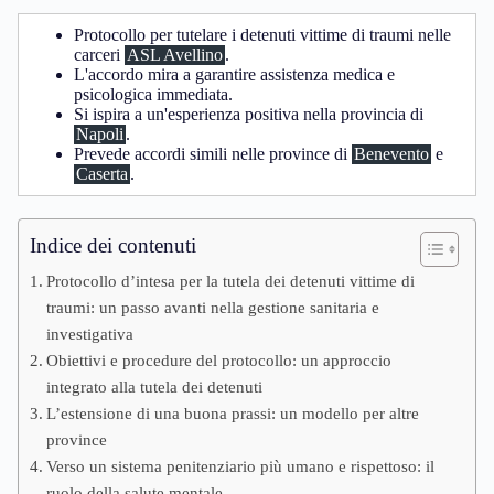
Protocollo per tutelare i detenuti vittime di traumi nelle
carceri
ASL Avellino
.
L'accordo mira a garantire assistenza medica e
psicologica immediata.
Si ispira a un'esperienza positiva nella provincia di
Napoli
.
Prevede accordi simili nelle province di
Benevento
e
Caserta
.
Indice dei contenuti
Protocollo d’intesa per la tutela dei detenuti vittime di
traumi: un passo avanti nella gestione sanitaria e
investigativa
Obiettivi e procedure del protocollo: un approccio
integrato alla tutela dei detenuti
L’estensione di una buona prassi: un modello per altre
province
Verso un sistema penitenziario più umano e rispettoso: il
ruolo della salute mentale