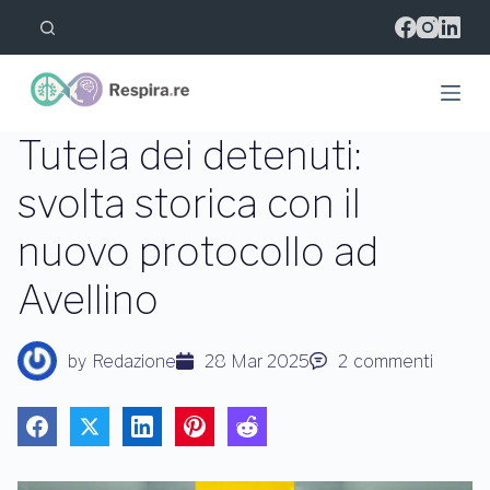
S
a
l
t
a
a
l
Tutela dei detenuti:
c
o
svolta storica con il
n
t
nuovo protocollo ad
e
n
u
Avellino
t
o
by
Redazione
28 Mar 2025
2
commenti