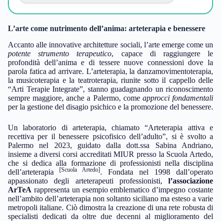
L’arte come nutrimento dell’anima: arteterapia e benessere
Accanto alle innovative architetture sociali, l’arte emerge come un
potente strumento terapeutico
, capace di raggiungere le
profondità dell’anima e di tessere nuove connessioni dove la
parola fatica ad arrivare. L’arteterapia, la danzamovimentoterapia,
la musicoterapia e la teatroterapia, riunite sotto il cappello delle
“Arti Terapie Integrate”, stanno guadagnando un riconoscimento
sempre maggiore, anche a Palermo, come
approcci fondamentali
per la gestione del disagio psichico e la promozione del benessere.
Un laboratorio di arteterapia, chiamato “Arteterapia attiva e
recettiva per il benessere psicofisico dell’adulto”, si è svolto a
Palermo nel 2023, guidato dalla dott.ssa Sabina Andriano,
insieme a diversi corsi accreditati MIUR presso la Scuola Artedo,
che si dedica alla formazione di professionisti nella disciplina
[Scuola Artedo]
dell’arteterapia
. Fondata nel 1998 dall’operato
appassionato degli arteterapeuti professionisti,
l’associazione
ArTeA
rappresenta un esempio emblematico d’impegno costante
nell’ambito dell’arteterapia non soltanto siciliano ma esteso a varie
metropoli italiane. Ciò dimostra la creazione di una rete robusta di
specialisti dedicati da oltre due decenni al miglioramento del