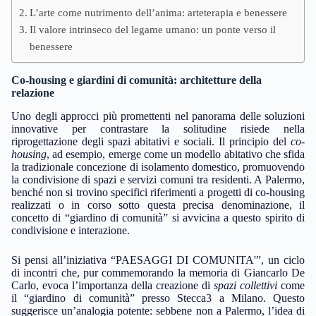
L’arte come nutrimento dell’anima: arteterapia e benessere
Il valore intrinseco del legame umano: un ponte verso il
benessere
Co-housing e giardini di comunità: architetture della
relazione
Uno degli approcci più promettenti nel panorama delle soluzioni
innovative per contrastare la solitudine risiede nella
riprogettazione degli spazi abitativi e sociali. Il principio del
co-
housing
, ad esempio, emerge come un modello abitativo che sfida
la tradizionale concezione di isolamento domestico, promuovendo
la condivisione di spazi e servizi comuni tra residenti. A Palermo,
benché non si trovino specifici riferimenti a progetti di co-housing
realizzati o in corso sotto questa precisa denominazione, il
concetto di “giardino di comunità” si avvicina a questo spirito di
condivisione e interazione.
Si pensi all’iniziativa “PAESAGGI DI COMUNITA'”, un ciclo
di incontri che, pur commemorando la memoria di Giancarlo De
Carlo, evoca l’importanza della creazione di
spazi collettivi
come
il “giardino di comunità” presso Stecca3 a Milano. Questo
suggerisce un’analogia potente: sebbene non a Palermo, l’idea di