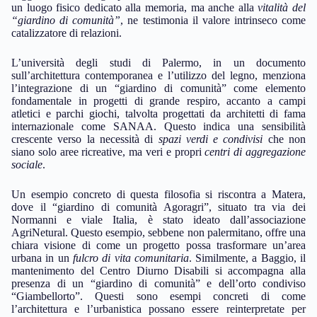
un luogo fisico dedicato alla memoria, ma anche alla
vitalità del
“giardino di comunità”
, ne testimonia il valore intrinseco come
catalizzatore di relazioni.
L’università degli studi di Palermo, in un documento
sull’architettura contemporanea e l’utilizzo del legno, menziona
l’integrazione di un “giardino di comunità” come elemento
fondamentale in progetti di grande respiro, accanto a campi
atletici e parchi giochi, talvolta progettati da architetti di fama
internazionale come SANAA. Questo indica una sensibilità
crescente verso la necessità di
spazi verdi e condivisi
che non
siano solo aree ricreative, ma veri e propri
centri di aggregazione
sociale
.
Un esempio concreto di questa filosofia si riscontra a Matera,
dove il “giardino di comunità Agoragri”, situato tra via dei
Normanni e viale Italia, è stato ideato dall’associazione
AgriNetural. Questo esempio, sebbene non palermitano, offre una
chiara visione di come un progetto possa trasformare un’area
urbana in un
fulcro di vita comunitaria
. Similmente, a Baggio, il
mantenimento del Centro Diurno Disabili si accompagna alla
presenza di un “giardino di comunità” e dell’orto condiviso
“Giambellorto”. Questi sono esempi concreti di come
l’architettura e l’urbanistica possano essere reinterpretate per