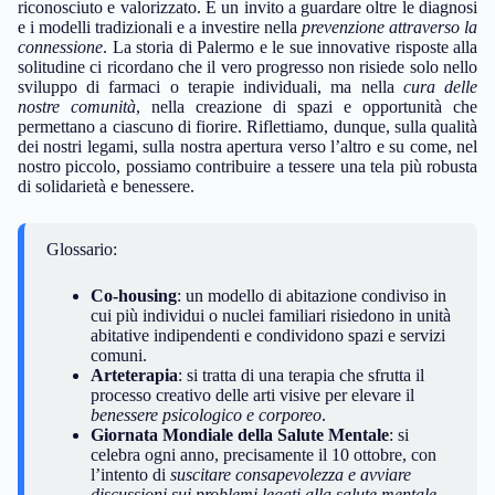
riconosciuto e valorizzato. È un invito a guardare oltre le diagnosi
e i modelli tradizionali e a investire nella
prevenzione attraverso la
connessione
. La storia di Palermo e le sue innovative risposte alla
solitudine ci ricordano che il vero progresso non risiede solo nello
sviluppo di farmaci o terapie individuali, ma nella
cura delle
nostre comunità
, nella creazione di spazi e opportunità che
permettano a ciascuno di fiorire. Riflettiamo, dunque, sulla qualità
dei nostri legami, sulla nostra apertura verso l’altro e su come, nel
nostro piccolo, possiamo contribuire a tessere una tela più robusta
di solidarietà e benessere.
Glossario:
Co-housing
: un modello di abitazione condiviso in
cui più individui o nuclei familiari risiedono in unità
abitative indipendenti e condividono spazi e servizi
comuni.
Arteterapia
: si tratta di una terapia che sfrutta il
processo creativo delle arti visive per elevare il
benessere psicologico e corporeo
.
Giornata Mondiale della Salute Mentale
: si
celebra ogni anno, precisamente il 10 ottobre, con
l’intento di
suscitare consapevolezza e avviare
discussioni sui problemi legati alla salute mentale.