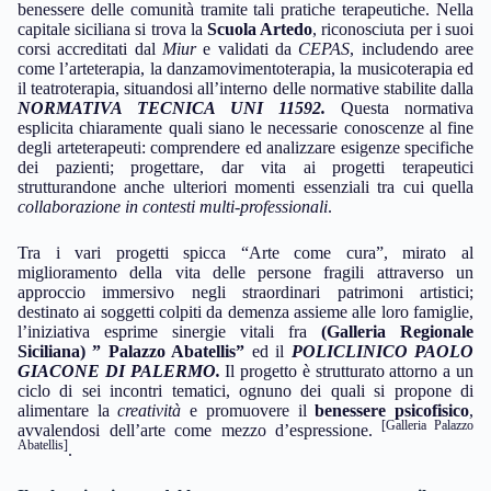
benessere delle comunità tramite tali pratiche terapeutiche. Nella
capitale siciliana si trova la
Scuola Artedo
, riconosciuta per i suoi
corsi accreditati dal
Miur
e validati da
CEPAS
, includendo aree
come l’arteterapia, la danzamovimentoterapia, la musicoterapia ed
il teatroterapia, situandosi all’interno delle normative stabilite dalla
NORMATIVA TECNICA UNI 11592.
Questa normativa
esplicita chiaramente quali siano le necessarie conoscenze al fine
degli arteterapeuti: comprendere ed analizzare esigenze specifiche
dei pazienti; progettare, dar vita ai progetti terapeutici
strutturandone anche ulteriori momenti essenziali tra cui quella
collaborazione in contesti multi-professionali
.
Tra i vari progetti spicca “Arte come cura”, mirato al
miglioramento della vita delle persone fragili attraverso un
approccio immersivo negli straordinari patrimoni artistici;
destinato ai soggetti colpiti da demenza assieme alle loro famiglie,
l’iniziativa esprime sinergie vitali fra
(Galleria Regionale
Siciliana) ” Palazzo Abatellis”
ed il
POLICLINICO PAOLO
GIACONE DI PALERMO.
Il progetto è strutturato attorno a un
ciclo di sei incontri tematici, ognuno dei quali si propone di
alimentare la
creatività
e promuovere il
benessere psicofisico
,
[Galleria Palazzo
avvalendosi dell’arte come mezzo d’espressione.
Abatellis]
.