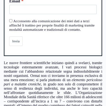
Email
Acconsento alla comunicazione dei miei dati a terzi
affinché li trattino per proprie finalità di marketing tramite
modalità automatizzate e tradizionali di contatto.
Invia
Le nuove frontiere scientifiche iniziano quindi a svelarci, tramite
tecnologie estremamente avanzate, I vari processi biologici
mediante cui l’abbandono relazionale segna indissolubilmente i
nostri organismi. Ormai non ci troviamo in presenza esclusiva di
una mera emozione; si parla piuttosto di un
elemento pericoloso
pari a malattie croniche
, in grado non solo di compromettere il
senso di resilienza degli individui, ma anche le loro capacità
nell’affrontare quotidianamente le sfide. L’Organizzazione
Mondiale della Sanità riferisce che oltre 166 milioni di adolescenti
– corrispondente all’incirca a 1 su 7 – convivono con disturbi
mentali; all’interno del quadro complesso dei fattori coinvolti nella