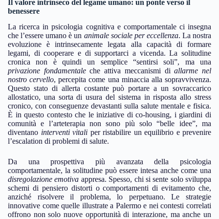
Il valore intrinseco del legame umano: un ponte verso il
benessere
La ricerca in psicologia cognitiva e comportamentale ci insegna
che l’essere umano è un
animale sociale per eccellenza
. La nostra
evoluzione è intrinsecamente legata alla capacità di formare
legami, di cooperare e di supportarci a vicenda. La solitudine
cronica non è quindi un semplice “sentirsi soli”, ma una
privazione fondamentale
che attiva meccanismi di
allarme nel
nostro cervello
, percepita come una minaccia alla sopravvivenza.
Questo stato di allerta costante può portare a un sovraccarico
allostatico, una sorta di usura del sistema in risposta allo stress
cronico, con conseguenze devastanti sulla salute mentale e fisica.
È in questo contesto che le iniziative di co-housing, i giardini di
comunità e l’arteterapia non sono più solo “belle idee”, ma
diventano
interventi vitali
per ristabilire un equilibrio e prevenire
l’escalation di problemi di salute.
Da una prospettiva più avanzata della psicologia
comportamentale, la solitudine può essere intesa anche come una
disregolazione emotiva
appresa. Spesso, chi si sente solo sviluppa
schemi di pensiero distorti o comportamenti di evitamento che,
anziché risolvere il problema, lo perpetuano. Le strategie
innovative come quelle illustrate a Palermo e nei contesti correlati
offrono non solo nuove opportunità di interazione, ma anche un