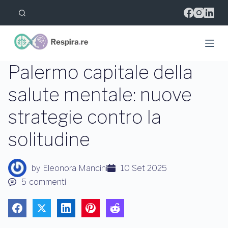
S
a
l
t
a
a
l
Palermo capitale della
c
o
salute mentale: nuove
n
t
strategie contro la
e
n
u
solitudine
t
o
by
Eleonora Mancini
10 Set 2025
5
commenti