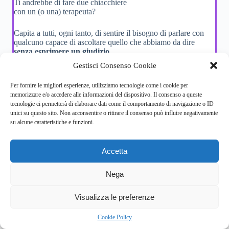
Ti andrebbe di fare due chiacchiere
con un (o una) terapeuta?
Capita a tutti, ogni tanto, di sentire il bisogno di parlare con
qualcuno capace di ascoltare quello che abbiamo da dire
senza esprimere un giudizio.
Gestisci Consenso Cookie
Con Serenis potresti provarci e vedere come va: il primo
colloquio è
gratuito
e, se poi vorrai lasciar perdere, potrai
Per fornire le migliori esperienze, utilizziamo tecnologie come i cookie per
farlo in
qualsiasi momento.
memorizzare e/o accedere alle informazioni del dispositivo. Il consenso a queste
tecnologie ci permetterà di elaborare dati come il comportamento di navigazione o ID
Trova uno psicologo
unici su questo sito. Non acconsentire o ritirare il consenso può influire negativamente
su alcune caratteristiche e funzioni.
Accetta
Nega
5
Visualizza le preferenze
Cookie Policy