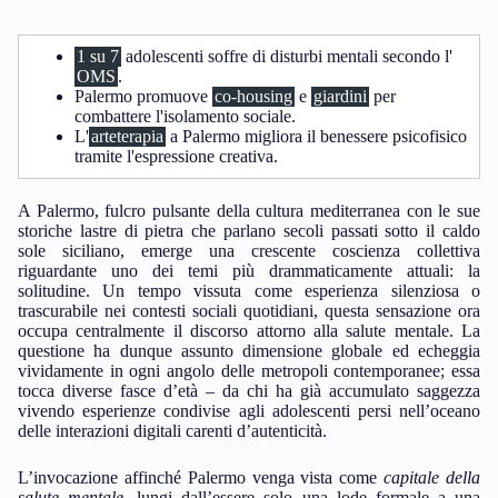
1 su 7
adolescenti soffre di disturbi mentali secondo l'
OMS
.
Palermo promuove
co-housing
e
giardini
per
combattere l'isolamento sociale.
L'
arteterapia
a Palermo migliora il benessere psicofisico
tramite l'espressione creativa.
A Palermo, fulcro pulsante della cultura mediterranea con le sue
storiche lastre di pietra che parlano secoli passati sotto il caldo
sole siciliano, emerge una crescente coscienza collettiva
riguardante uno dei temi più drammaticamente attuali: la
solitudine. Un tempo vissuta come esperienza silenziosa o
trascurabile nei contesti sociali quotidiani, questa sensazione ora
occupa centralmente il discorso attorno alla salute mentale. La
questione ha dunque assunto dimensione globale ed echeggia
vividamente in ogni angolo delle metropoli contemporanee; essa
tocca diverse fasce d’età – da chi ha già accumulato saggezza
vivendo esperienze condivise agli adolescenti persi nell’oceano
delle interazioni digitali carenti d’autenticità.
L’invocazione affinché Palermo venga vista come
capitale della
salute mentale
, lungi dall’essere solo una lode formale a una