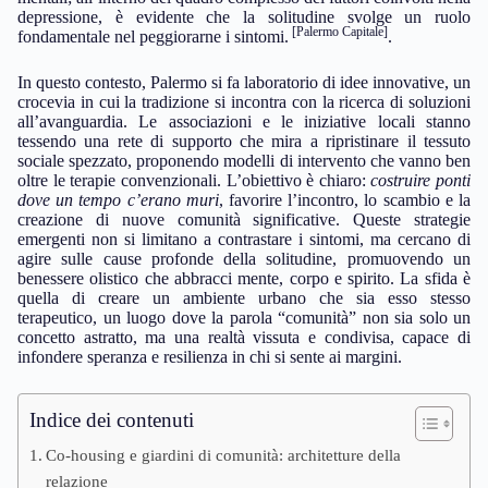
depressione, è evidente che la solitudine svolge un ruolo
[Palermo Capitale]
fondamentale nel peggiorarne i sintomi.
.
In questo contesto, Palermo si fa laboratorio di idee innovative, un
crocevia in cui la tradizione si incontra con la ricerca di soluzioni
all’avanguardia. Le associazioni e le iniziative locali stanno
tessendo una rete di supporto che mira a ripristinare il tessuto
sociale spezzato, proponendo modelli di intervento che vanno ben
oltre le terapie convenzionali. L’obiettivo è chiaro:
costruire ponti
dove un tempo c’erano muri
, favorire l’incontro, lo scambio e la
creazione di nuove comunità significative. Queste strategie
emergenti non si limitano a contrastare i sintomi, ma cercano di
agire sulle cause profonde della solitudine, promuovendo un
benessere olistico che abbracci mente, corpo e spirito. La sfida è
quella di creare un ambiente urbano che sia esso stesso
terapeutico, un luogo dove la parola “comunità” non sia solo un
concetto astratto, ma una realtà vissuta e condivisa, capace di
infondere speranza e resilienza in chi si sente ai margini.
Indice dei contenuti
Co-housing e giardini di comunità: architetture della
relazione