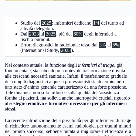
Studio del
2025
: infermieri dedicano
1/4
del turno ad
attività delegabili.
Dal
2023
al
2025
, più del
60%
degli infermieri a
rischio burnout.
Errori diagnostici in radiologia: tasso dal
3%
al
5%
(International Study,
2023
).
Nel contesto attuale, la funzione degli
infermieri di triage
, già
fondamentale, sta subendo una notevole trasformazione dovuta
alle crescenti necessità sanitarie. Infatti, il trasferimento graduale
dei compiti diagnostici a questi professionisti sta determinando
uno stato d’animo generale caratterizzato da una forte pressione.
Tale dinamica non solo influisce sulla qualità dell’assistenza
fornita ai pazienti, ma solleva anche interrogativi cruciali riguardo
al
sostegno emotivo e formativo necessario per gli infermieri
stessi.
La recente introduzione della possibilità per gli infermieri di triage
di richiedere autonomamente esami radiologici per traumi minori
nei pronto soccorso, sebbene mirata a migliorare l’efficienza e a