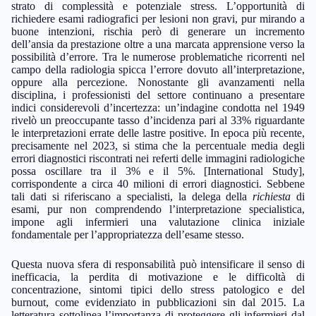
strato di complessità e potenziale stress. L’opportunità di
richiedere esami radiografici per lesioni non gravi, pur mirando a
buone intenzioni, rischia però di generare un incremento
dell’ansia da prestazione oltre a una marcata apprensione verso la
possibilità d’errore. Tra le numerose problematiche ricorrenti nel
campo della radiologia spicca l’errore dovuto all’interpretazione,
oppure alla percezione. Nonostante gli avanzamenti nella
disciplina, i professionisti del settore continuano a presentare
indici considerevoli d’incertezza: un’indagine condotta nel 1949
rivelò un preoccupante tasso d’incidenza pari al 33% riguardante
le interpretazioni errate delle lastre positive. In epoca più recente,
precisamente nel 2023, si stima che la percentuale media degli
errori diagnostici riscontrati nei referti delle immagini radiologiche
possa oscillare tra il 3% e il 5%. [International Study],
corrispondente a circa 40 milioni di errori diagnostici. Sebbene
tali dati si riferiscano a specialisti, la delega della
richiesta
di
esami, pur non comprendendo l’interpretazione specialistica,
impone agli infermieri una valutazione clinica iniziale
fondamentale per l’appropriatezza dell’esame stesso.
Questa nuova sfera di responsabilità può intensificare il senso di
inefficacia, la perdita di motivazione e le difficoltà di
concentrazione, sintomi tipici dello stress patologico e del
burnout, come evidenziato in pubblicazioni sin dal 2015. La
letteratura sottolinea l’importanza di proteggere gli infermieri dal