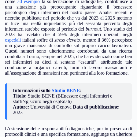
come
ad esempio
la sollecitazione di radiografie, contribuisce a
una situazione già preoccupante riguardante il benessere
psicologico degli infermieri nel nostro paese. Analisi recenti e
ricerche pubblicate nel periodo che va dal 2023 al 2025 mettono
in luce una realtà inquietante: più del sessanta percento degli
infermieri sarebbe esposto al pericolo del
burnout
. Uno studio del
2023 ha rivelato che il 59% degli infermieri operanti negli
ospedali
italiani soffre di
stress elevato
, mentre il 36% percepisce
una grave mancanza di controllo sul proprio carico lavorativo.
Questi numeri sono ulteriormente corroborati da una ricerca
condotta a Torino, sempre nel 2025, che ha evidenziato come ben
sei infermieri su dieci si sentano “esauriti”, attribuendo tale
condizione a organici carenti, turni di lavoro massacranti e
all’assegnazione di mansioni non pertinenti alla loro formazione.
Informazioni sullo
Studio BENE
:
Titolo:
Studio BENE (BEnessere degli Infermieri e
staffiNg sicuro negli ospEdali)
Autore:
Università di Genova
Data di pubblicazione:
2023
L’estensione delle responsabilità diagnostiche, pur in presenza di
protocolli clinici e una specifica formazione, aggiunge un ulteriore