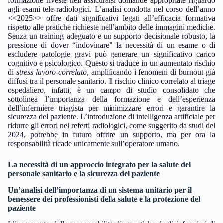
formazione riveste nell’assicurarsi domande appropriate riguardo
agli esami tele-radiologici. L’analisi condotta nel corso dell’anno
<<2025>> offre dati significativi legati all’efficacia formativa
rispetto alle pratiche richieste nell’ambito delle immagini mediche.
Senza un training adeguato e un supporto decisionale robusto, la
pressione di dover “indovinare” la necessità di un esame o di
escludere patologie gravi può generare un significativo carico
cognitivo e psicologico. Questo si traduce in un aumentato rischio
di
stress lavoro-correlato
, amplificando i fenomeni di burnout già
diffusi tra il personale sanitario. Il rischio clinico correlato al triage
ospedaliero, infatti, è un campo di studio consolidato che
sottolinea l’importanza della formazione e dell’esperienza
dell’infermiere triagista per minimizzare errori e garantire la
sicurezza del paziente. L’introduzione di intelligenza artificiale per
ridurre gli errori nei referti radiologici, come suggerito da studi del
2024, potrebbe in futuro offrire un supporto, ma per ora la
responsabilità ricade unicamente sull’operatore umano.
La necessità di un approccio integrato per la salute del
personale sanitario e la sicurezza del paziente
Un’analisi dell’importanza di un sistema unitario per il
benessere dei professionisti della salute e la protezione del
paziente