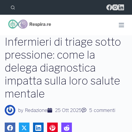
S
a
l
t
a
a
l
Infermieri di triage sotto
c
o
pressione: come la
n
t
delega diagnostica
e
n
u
impatta sulla loro salute
t
o
mentale
by
Redazione
25 Ott 2025
5
commenti