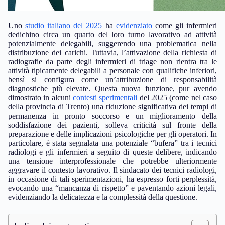
Uno
studio italiano del 2025
ha
evidenziato
come gli infermieri
dedichino circa un quarto del loro turno lavorativo ad attività
potenzialmente delegabili, suggerendo una problematica nella
distribuzione dei carichi. Tuttavia, l’attivazione della richiesta di
radiografie da parte degli infermieri di triage non rientra tra le
attività tipicamente delegabili a personale con qualifiche inferiori,
bensì si configura come un’attribuzione di responsabilità
diagnostiche più elevate. Questa nuova funzione, pur avendo
dimostrato in alcuni
contesti sperimentali
del 2025 (come nel caso
della provincia di Trento) una riduzione significativa dei tempi di
permanenza in pronto soccorso e un miglioramento della
soddisfazione dei pazienti, solleva criticità sul fronte della
preparazione e delle implicazioni psicologiche per gli operatori. In
particolare, è stata segnalata una potenziale “bufera” tra i tecnici
radiologi e gli infermieri a seguito di queste delibere, indicando
una tensione interprofessionale che potrebbe ulteriormente
aggravare il contesto lavorativo. Il sindacato dei tecnici radiologi,
in occasione di tali sperimentazioni, ha espresso forti perplessità,
evocando una “mancanza di rispetto” e paventando azioni legali,
evidenziando la delicatezza e la complessità della questione.