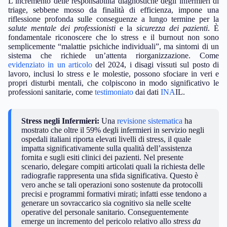
L’incremento delle responsabilità diagnostiche degli infermieri di
triage, sebbene mosso da finalità di efficienza, impone una
riflessione profonda sulle conseguenze a lungo termine per la
salute mentale dei professionisti
e la
sicurezza dei pazienti
. È
fondamentale riconoscere che lo stress e il burnout non sono
semplicemente “malattie psichiche individuali”, ma sintomi di un
sistema che richiede un’attenta riorganizzazione. Come
evidenziato in un articolo
del 2024, i disagi vissuti sul posto di
lavoro, inclusi lo stress e le molestie, possono sfociare in veri e
propri disturbi mentali, che colpiscono in modo significativo le
professioni sanitarie, come
testimoniato
dai dati
INA
IL.
Stress negli Infermieri:
Una
revisione sistematica
ha
mostrato che oltre il 59% degli infermieri in servizio negli
ospedali italiani riporta elevati livelli di stress, il quale
impatta significativamente sulla qualità dell’assistenza
fornita e sugli esiti clinici dei pazienti. Nel presente
scenario, delegare compiti articolati quali la richiesta delle
radiografie rappresenta una sfida significativa. Questo è
vero anche se tali operazioni sono sostenute da protocolli
precisi e programmi formativi mirati; infatti esse tendono a
generare un sovraccarico sia cognitivo sia nelle scelte
operative del personale sanitario. Conseguentemente
emerge un incremento del pericolo relativo allo
stress da