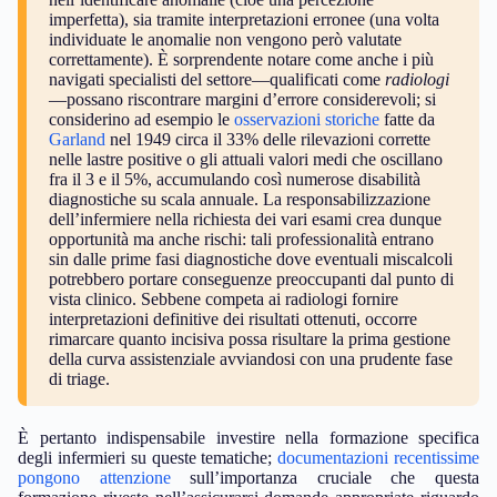
imperfetta), sia tramite interpretazioni erronee (una volta
individuate le anomalie non vengono però valutate
correttamente). È sorprendente notare come anche i più
navigati specialisti del settore—qualificati come
radiologi
—possano riscontrare margini d’errore considerevoli; si
considerino ad esempio le
osservazioni storiche
fatte da
Garland
nel 1949 circa il 33% delle rilevazioni corrette
nelle lastre positive o gli attuali valori medi che oscillano
fra il 3 e il 5%, accumulando così numerose disabilità
diagnostiche su scala annuale. La responsabilizzazione
dell’infermiere nella richiesta dei vari esami crea dunque
opportunità ma anche rischi: tali professionalità entrano
sin dalle prime fasi diagnostiche dove eventuali miscalcoli
potrebbero portare conseguenze preoccupanti dal punto di
vista clinico. Sebbene competa ai radiologi fornire
interpretazioni definitive dei risultati ottenuti, occorre
rimarcare quanto incisiva possa risultare la prima gestione
della curva assistenziale avviandosi con una prudente fase
di triage.
È pertanto indispensabile investire nella formazione specifica
degli infermieri su queste tematiche;
documentazioni recentissime
pongono attenzione
sull’importanza cruciale che questa