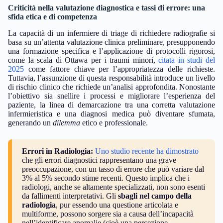
Criticità nella valutazione diagnostica e tassi di errore: una
sfida etica e di competenza
La capacità di un infermiere di triage di richiedere radiografie si
basa su un’attenta valutazione clinica preliminare, presupponendo
una formazione specifica e l’applicazione di protocolli rigorosi,
come la scala di Ottawa per i traumi minori,
citata in studi del
2025
come fattore chiave per l’appropriatezza delle richieste.
Tuttavia, l’assunzione di questa responsabilità introduce un livello
di rischio clinico che richiede un’analisi approfondita. Nonostante
l’obiettivo sia snellire i processi e migliorare l’esperienza del
paziente, la linea di demarcazione tra una corretta valutazione
infermieristica e una diagnosi medica può diventare sfumata,
generando un
dilemma
etico e professionale.
Errori in Radiologia:
Uno studio recente ha dimostrato
che gli errori diagnostici rappresentano una grave
preoccupazione, con un tasso di errore che può variare dal
3% al 5% secondo stime recenti. Questo implica che i
radiologi, anche se altamente specializzati, non sono esenti
da fallimenti interpretativi. Gli
sbagli nel campo della
radiologia
, pur essendo una questione articolata e
multiforme, possono sorgere sia a causa dell’incapacità
nell’identificare anomalie (cioè una percezione