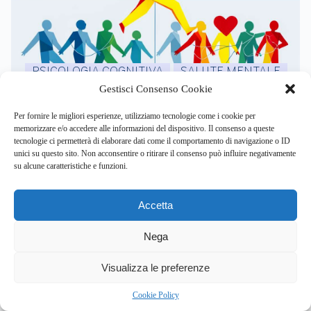
PSICOLOGIA COGNITIVA
SALUTE MENTALE
Gestisci Consenso Cookie
Salute cerebrale, nuove strategie integrate contro il
Per fornire le migliori esperienze, utilizziamo tecnologie come i cookie per
declino cognitivo: i risultati dello studio LatAm-FINGERS
memorizzare e/o accedere alle informazioni del dispositivo. Il consenso a queste
tecnologie ci permetterà di elaborare dati come il comportamento di navigazione o ID
By
Eleonora Mancini
unici su questo sito. Non acconsentire o ritirare il consenso può influire negativamente
su alcune caratteristiche e funzioni.
scopri come l’approccio olistico, combinando esercizio,
nutrizione e stimolazione cognitiva,…
Accetta
Nega
5
Visualizza le preferenze
Cookie Policy