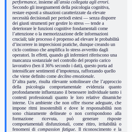
performance
, insieme all’
ansia collegata agli errori
.
Secondo gli insegnamenti della psicologia cognitiva,
restare esposti a situazioni caratterizzate da elevate
necessità decisionali per periodi estesi — senza disporre
dei giusti strumenti per gestire lo stress — tende a
deteriorare le funzioni cognitive fondamentali come
l’attenzione o la memorizzazione delle informazioni
cruciali; tale processo è propenso ad elevare le probabilità
d’incorrere in imprecisioni pratiche, dunque creando un
ciclo continuo che amplifica lo stress avvertito dagli
operatori. In effetti, quando gli infermieri riferiscono una
mancanza sostanziale nel controllo del proprio carico
lavorativo (ben il 36% secondo i dati), questo porta ad
intensificare sentimenti d’impotenza, rafforzando quello
che viene definito come
declino emozionale
.
D’altra parte, risulta rilevante sottolineare che l’approccio
della psicologia comportamentale evidenzia quanto
profondamente influenzano il benessere individuale tanto i
contesti professionali quanto le loro relative dinamiche
interne. Un ambiente che non offre risorse adeguate, che
impone ritmi insostenibili e dove le responsabilità non
sono chiaramente delineate o non corrispondono alla
formazione ricevuta, può generare risposte
comportamentali disfunzionali, come ritiro, irritabilità o
fenomeni di
compassion fatigue
. Il riconoscimento e la