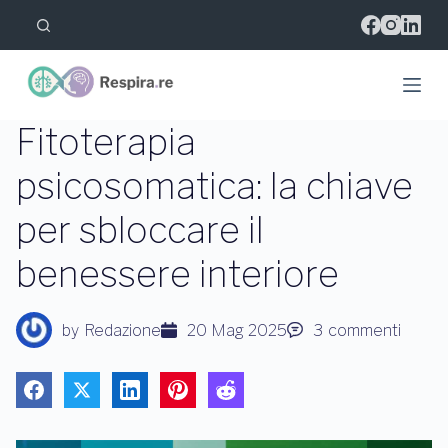
S
a
l
t
a
a
l
Fitoterapia
c
o
psicosomatica: la chiave
n
t
per sbloccare il
e
n
u
benessere interiore
t
o
by
Redazione
20 Mag 2025
3
commenti