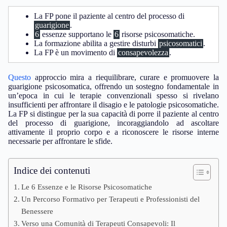
La FP pone il paziente al centro del processo di
guarigione
.
6
essenze supportano le
6
risorse psicosomatiche.
La formazione abilita a gestire disturbi
psicosomatici
.
La FP è un movimento di
consapevolezza
.
Questo
approccio mira a riequilibrare, curare e promuovere la
guarigione psicosomatica, offrendo un sostegno fondamentale in
un’epoca in cui le terapie convenzionali spesso si rivelano
insufficienti per affrontare il disagio e le patologie psicosomatiche.
La FP si distingue per la sua capacità di porre il paziente al centro
del processo di guarigione, incoraggiandolo ad ascoltare
attivamente il proprio corpo e a riconoscere le risorse interne
necessarie per affrontare le sfide.
Indice dei contenuti
Le 6 Essenze e le Risorse Psicosomatiche
Un Percorso Formativo per Terapeuti e Professionisti del
Benessere
Verso una Comunità di Terapeuti Consapevoli: Il