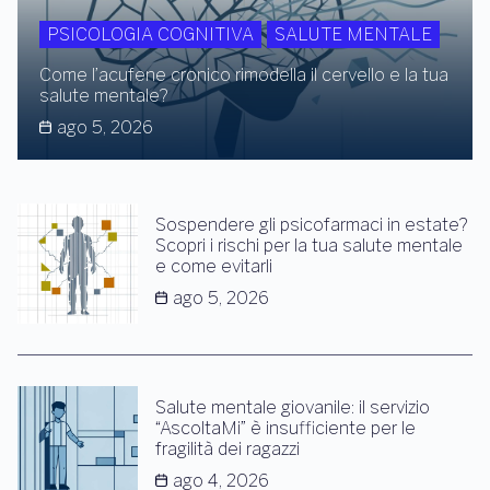
PSICOLOGIA COGNITIVA
SALUTE MENTALE
Come l’acufene cronico rimodella il cervello e la tua
salute mentale?
ago 5, 2026
Sospendere gli psicofarmaci in estate?
Scopri i rischi per la tua salute mentale
e come evitarli
ago 5, 2026
Salute mentale giovanile: il servizio
“AscoltaMi” è insufficiente per le
fragilità dei ragazzi
ago 4, 2026