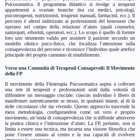
Psicosomatica. Il programma didattico si rivolge a terapeuti
appartenenti a svariate branche (tra cui medici, psicologi,
psicoterapeuti, nutrizionisti, terapeuti manuali, farmacisti, ecc.). Il
percorso è altresì indirizzato ai professionisti del benessere che
operano nel campo della relazione d’aiuto (quali counselor,
naturopati, erboristi, operatori, ecc.). Lo scopo è quello di fornire
loro uno strumento valido per assistere il paziente secondo un
modello olistico psico-fisico, che focalizza l’attenzione sulla
consapevolezza del percorso e riconosce l’individuo quale artefice
principale del proprio cammino di ristabilimento.
Verso una Comunità di Terapeuti Consapevoli: Il Movimento
della FP
Il movimento della Fitoterapia Psicosomatica aspira a coltivare
una rete di terapeuti e professionisti uniti dalla volontà di
diffondere un messaggio cruciale: ciascun individuo è libero di
manifestare autenticamente se stesso, in qualsiasi istante, al di là
delle circostanze che sta vivendo. Questo approccio trascende la
mera metodologia, configurandosi come un vero e proprio
movimento, un’onda di consapevolezza che si diffonde attraverso
la pratica clinica e l’interazione d’aiuto. La FP, pertanto, non si
limita a essere una tecnica, ma incarna una visione filosofica che
pone l’essere umano al centro e la sua capacità di evolvere