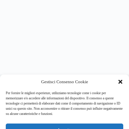
About this website
Gestisci Consenso Cookie
Respira.re
ogni giorno trova per te le notizie più importanti su
psicologia e salute mentale.
Per fornire le migliori esperienze, utilizziamo tecnologie come i cookie per
memorizzare e/o accedere alle informazioni del dispositivo. Il consenso a queste
tecnologie ci permetterà di elaborare dati come il comportamento di navigazione o ID
Address:
unici su questo sito. Non acconsentire o ritirare il consenso può influire negativamente
VIA USODIMARE 3 - 37138 - VERONA (VR)
su alcune caratteristiche e funzioni.
E-Mail:
Telefono:
info@respira.re
045-511-7681