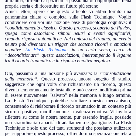
al trauma, offrendo ai pazienti la possibilità di riappropriarsi della
propria storia e di ricostruire un futuro più sereno.
Amici lettori, spero che questo articolo vi abbia fornito una
panoramica chiara e completa sulla Flash Technique. Voglio
condividere con voi una nozione base di psicologia cognitiva: il
*
condizionamento classico
. Questo processo, scoperto da Pavlov,
spiega come associamo stimoli neutri a eventi significativi,
creando risposte automatiche. Nel contesto del trauma, un evento
neutro può diventare un trigger che scatena ricordi e emozioni
negative.
La Flash Technique
, in un certo senso, cerca di
“decondizionare” queste associazioni, interrompendo il legame
tra il ricordo traumatico e la risposta emotiva negativa.
Ora, passiamo a una nozione più avanzata: la
riconsolidazione
della memoria
*. Questo processo, ancora oggetto di studio,
suggerisce che ogni volta che richiamiamo un ricordo, questo
diventa temporaneamente instabile e può essere modificato prima
di essere nuovamente “salvato” nella memoria a lungo termine.
La Flash Technique potrebbe sfruttare questo meccanismo,
consentendo di rielaborare il ricordo traumatico in un contesto più
sicuro e positivo, modificandone la valenza emotiva. Vi invito a
riflettere su come la nostra mente, pur essendo fragile, possiede
una straordinaria capacità di adattamento e guarigione. La Flash
Technique è solo uno dei tanti strumenti che possiamo utilizzare
per supportare questo processo, offrendo una speranza concreta a