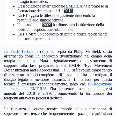
disagio traumatico.
L'associazione internazionale EMDRIA ha promosso la
formazione dei terapeuti dal
2018
.
La FT aggira le difese del paziente riducendo la
reattività allo stimolo temuto.
Uno studio del
2009
ha dimostrato la riduzione della
fobia con esposizione subliminale.
La FT offre un approccio delicato e riduce rapidamente
il disturbo percepito.
La
Flash Technique
(FT), concepita da Philip Manfield, si sta
affermando come un approccio rivoluzionario nel campo della
terapia del trauma. Nata originariamente come strumento di
supporto alla fase preparatoria dell’EMDR (Eye Movement
Desensitization and Reprocessing), la FT si è evoluta dimostrando
di essere un metodo completo e di bassa intensità per mitigare il
disagio legato a memorie traumatiche. L’interesse per questa
tecnica è cresciuto esponenzialmente, tanto che
l’Associazione
Internazionale EMDRIA
l’ha presentata nei suoi congressi
annuali del 2018 e 2019, promuovendo la formazione dei
terapeuti attraverso percorsi dedicati.
La rilevanza di questa tecnica risiede nella sua capacità di
superare le resistenze che frequentemente i pazienti manifestano