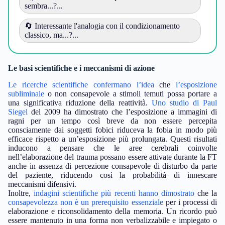
sembra...?...
🔄 Interessante l'analogia con il condizionamento
classico, ma...?...
Le basi scientifiche e i meccanismi di azione
Le ricerche scientifiche confermano l’idea
che
l’esposizione
subliminale
o non consapevole a stimoli temuti possa portare a
una significativa riduzione della reattività.
Uno studio di Paul
Siegel
del 2009 ha dimostrato che l’esposizione a immagini di
ragni per un tempo così breve da non essere percepita
consciamente dai soggetti fobici riduceva la fobia in modo più
efficace rispetto a un’esposizione più prolungata. Questi risultati
inducono a pensare che le aree cerebrali coinvolte
nell’elaborazione del trauma possano essere attivate durante la FT
anche in assenza di percezione consapevole di disturbo da parte
del paziente, riducendo così la probabilità di innescare
meccanismi difensivi.
Inoltre,
indagini scientifiche più recenti hanno dimostrato
che la
consapevolezza non è un prerequisito essenziale
per i processi di
elaborazione e riconsolidamento della memoria. Un ricordo può
essere mantenuto in una forma non verbalizzabile e impiegato o