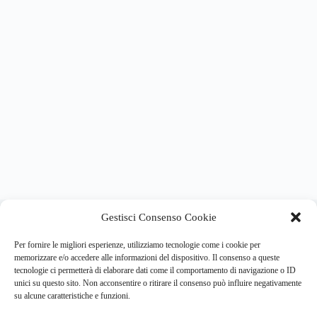
About this website
Gestisci Consenso Cookie
Respira.re
ogni giorno trova per te le notizie più importanti su
psicologia e salute mentale.
Per fornire le migliori esperienze, utilizziamo tecnologie come i cookie per
memorizzare e/o accedere alle informazioni del dispositivo. Il consenso a queste
tecnologie ci permetterà di elaborare dati come il comportamento di navigazione o ID
Address:
unici su questo sito. Non acconsentire o ritirare il consenso può influire negativamente
VIA USODIMARE 3 - 37138 - VERONA (VR)
su alcune caratteristiche e funzioni.
E-Mail:
Telefono: