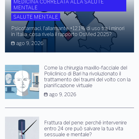
MEDICINA CORRELATA ALLA SALUTE
MENTALE
SALUTE MENTALE
Psicofarmaci, l’allarmante +12,1% di uso tra i minori
in Italia: cosa rivela il rapporto OsMed 2025?
ago 9, 2026
Come la chirurgia maxillo-facciale del
Policlinico di Bari ha rivoluzionato il
trattamento dei traumi del volto con la
pianificazione virtuale
ago 9, 2026
Frattura del pene: perché intervenire
entro 24 ore può salvare la tua vita
sessuale e mentale?