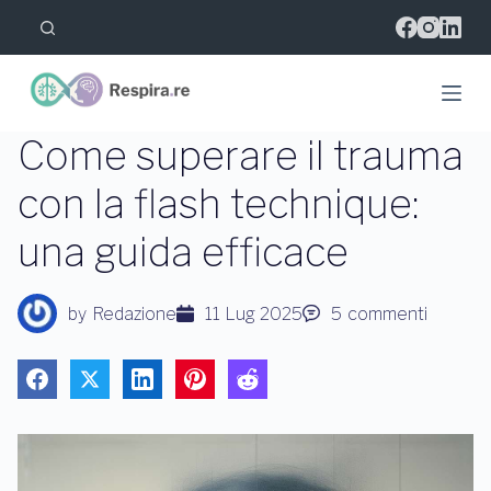
S
a
l
t
a
a
l
Come superare il trauma
c
o
con la flash technique:
n
t
una guida efficace
e
n
u
t
by
Redazione
11 Lug 2025
5
commenti
o