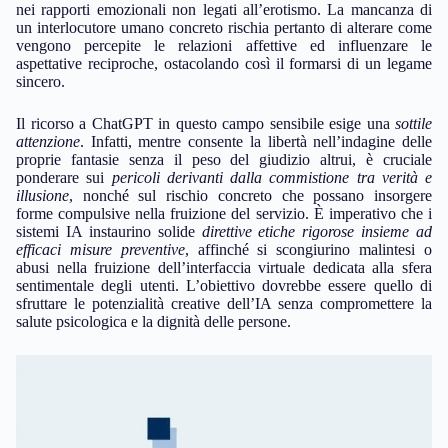
nei rapporti emozionali non legati all’erotismo. La mancanza di
un interlocutore umano concreto rischia pertanto di alterare come
vengono percepite le relazioni affettive ed influenzare le
aspettative reciproche, ostacolando così il formarsi di un legame
sincero.
Il ricorso a ChatGPT in questo campo sensibile esige una
sottile
attenzione
. Infatti, mentre consente la libertà nell’indagine delle
proprie fantasie senza il peso del giudizio altrui, è cruciale
ponderare sui
pericoli derivanti dalla commistione tra verità e
illusione
, nonché sul rischio concreto che possano insorgere
forme compulsive nella fruizione del servizio. È imperativo che i
sistemi IA instaurino solide
direttive etiche rigorose insieme ad
efficaci misure preventive
, affinché si scongiurino malintesi o
abusi nella fruizione dell’interfaccia virtuale dedicata alla sfera
sentimentale degli utenti. L’obiettivo dovrebbe essere quello di
sfruttare le potenzialità creative dell’IA senza compromettere la
salute psicologica e la dignità delle persone.