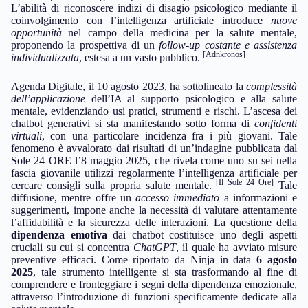
L’abilità di riconoscere indizi di disagio psicologico mediante il
coinvolgimento con l’intelligenza artificiale introduce
nuove
opportunità
nel campo della medicina per la salute mentale,
proponendo la prospettiva di un
follow-up costante e assistenza
[Adnkronos]
individualizzata
, estesa a un vasto pubblico.
Agenda Digitale, il 10 agosto 2023, ha sottolineato la
complessità
dell’applicazione
dell’IA al supporto psicologico e alla salute
mentale, evidenziando usi pratici, strumenti e rischi. L’ascesa dei
chatbot generativi si sta manifestando sotto forma di
confidenti
virtuali
, con una particolare incidenza fra i più giovani. Tale
fenomeno è avvalorato dai risultati di un’indagine pubblicata dal
Sole 24 ORE l’8 maggio 2025, che rivela come uno su sei nella
fascia giovanile utilizzi regolarmente l’intelligenza artificiale per
[Il Sole 24 Ore]
cercare consigli sulla propria salute mentale.
Tale
diffusione, mentre offre un
accesso immediato
a informazioni e
suggerimenti, impone anche la necessità di valutare attentamente
l’affidabilità e la sicurezza delle interazioni. La questione della
dipendenza emotiva
dai chatbot costituisce uno degli aspetti
cruciali su cui si concentra
ChatGPT
, il quale ha avviato misure
preventive efficaci. Come riportato da Ninja in data
6 agosto
2025
, tale strumento intelligente si sta trasformando al fine di
comprendere e fronteggiare i segni della dipendenza emozionale,
attraverso l’introduzione di funzioni specificamente dedicate alla