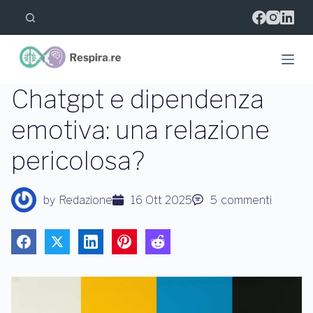
S
a
l
t
a
a
l
Chatgpt e dipendenza
c
o
emotiva: una relazione
n
t
pericolosa?
e
n
u
t
by
Redazione
16 Ott 2025
5
commenti
o