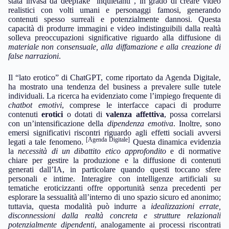
stata invasa da deepfake “inquietanti”, in grado di creare video
realistici con volti umani e personaggi famosi, generando
contenuti spesso surreali e potenzialmente dannosi. Questa
capacità di produrre immagini e video indistinguibili dalla realtà
solleva preoccupazioni significative riguardo alla diffusione di
materiale non consensuale, alla diffamazione e alla creazione di
false narrazioni
.
Il “lato erotico” di ChatGPT, come riportato da Agenda Digitale,
ha mostrato una tendenza del business a prevalere sulle tutele
individuali. La ricerca ha evidenziato come l’impiego frequente di
chatbot emotivi
, comprese le interfacce capaci di produrre
contenuti
erotici
o dotati di
valenza affettiva
, possa correlarsi
con un’intensificazione della
dipendenza emotiva
. Inoltre, sono
emersi significativi riscontri riguardo agli effetti sociali avversi
[Agenda Digitale]
legati a tale fenomeno.
Questa dinamica evidenzia
la
necessità di un dibattito etico approfondito
e di normative
chiare per gestire la produzione e la diffusione di contenuti
generati dall’IA, in particolare quando questi toccano sfere
personali e intime. Interagire con intelligenze artificiali su
tematiche eroticizzanti offre opportunità senza precedenti per
esplorare la sessualità all’interno di uno spazio sicuro ed anonimo;
tuttavia, questa modalità può indurre a
idealizzazioni errate,
disconnessioni dalla realtà concreta e strutture relazionali
potenzialmente dipendenti
, analogamente ai processi riscontrati