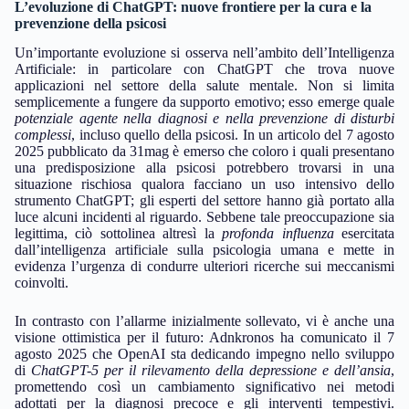
L’evoluzione di ChatGPT: nuove frontiere per la cura e la
prevenzione della psicosi
Un’importante evoluzione si osserva nell’ambito dell’Intelligenza
Artificiale: in particolare con ChatGPT che trova nuove
applicazioni nel settore della salute mentale. Non si limita
semplicemente a fungere da supporto emotivo; esso emerge quale
potenziale agente nella diagnosi e nella prevenzione di disturbi
complessi
, incluso quello della psicosi. In un articolo del 7 agosto
2025 pubblicato da 31mag è emerso che coloro i quali presentano
una predisposizione alla psicosi potrebbero trovarsi in una
situazione rischiosa qualora facciano un uso intensivo dello
strumento ChatGPT; gli esperti del settore hanno già portato alla
luce alcuni incidenti al riguardo. Sebbene tale preoccupazione sia
legittima, ciò sottolinea altresì la
profonda influenza
esercitata
dall’intelligenza artificiale sulla psicologia umana e mette in
evidenza l’urgenza di condurre ulteriori ricerche sui meccanismi
coinvolti.
In contrasto con l’allarme inizialmente sollevato, vi è anche una
visione ottimistica per il futuro: Adnkronos ha comunicato il 7
agosto 2025 che OpenAI sta dedicando impegno nello sviluppo
di
ChatGPT-5 per il rilevamento della depressione e dell’ansia
,
promettendo così un cambiamento significativo nei metodi
adottati per la diagnosi precoce e gli interventi tempestivi.