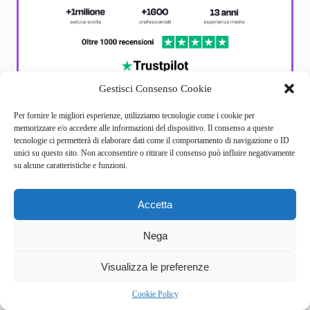
Gestisci Consenso Cookie
Per fornire le migliori esperienze, utilizziamo tecnologie come i cookie per
memorizzare e/o accedere alle informazioni del dispositivo. Il consenso a queste
News recenti
tecnologie ci permetterà di elaborare dati come il comportamento di navigazione o ID
unici su questo sito. Non acconsentire o ritirare il consenso può influire negativamente
su alcune caratteristiche e funzioni.
Accetta
MEDICINA CORRELATA ALLA SALUTE
MENTALE
Nega
SALUTE MENTALE
5
Visualizza le preferenze
Psicofarmaci, l’allarmante +12,1% di uso tra i minori
in Italia: cosa rivela il rapporto OsMed 2025?
Cookie Policy
ago 9, 2026