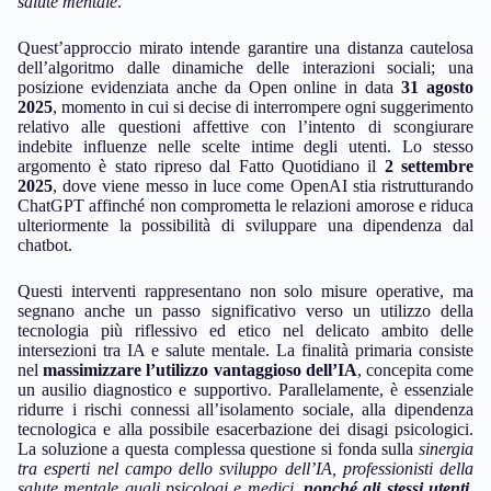
salute mentale
.
Quest’approccio mirato intende garantire una distanza cautelosa
dell’algoritmo dalle dinamiche delle interazioni sociali; una
posizione evidenziata anche da Open online in data
31 agosto
2025
, momento in cui si decise di interrompere ogni suggerimento
relativo alle questioni affettive con l’intento di scongiurare
indebite influenze nelle scelte intime degli utenti. Lo stesso
argomento è stato ripreso dal Fatto Quotidiano il
2 settembre
2025
, dove viene messo in luce come OpenAI stia ristrutturando
ChatGPT affinché non comprometta le relazioni amorose e riduca
ulteriormente la possibilità di sviluppare una dipendenza dal
chatbot.
Questi interventi rappresentano non solo misure operative, ma
segnano anche un passo significativo verso un utilizzo della
tecnologia più riflessivo ed etico nel delicato ambito delle
intersezioni tra IA e salute mentale. La finalità primaria consiste
nel
massimizzare l’utilizzo vantaggioso dell’IA
, concepita come
un ausilio diagnostico e supportivo. Parallelamente, è essenziale
ridurre i rischi connessi all’isolamento sociale, alla dipendenza
tecnologica e alla possibile esacerbazione dei disagi psicologici.
La soluzione a questa complessa questione si fonda sulla
sinergia
tra esperti nel campo dello sviluppo dell’IA, professionisti della
salute mentale quali psicologi e medici,
nonché gli stessi utenti
.