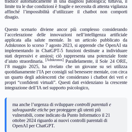
traduce automaticamente in una diagnosi patologica; tuttavia, il
limite tra le due condizioni è fragile e necessita di attenta vigilanza
affinché l’impossibilità d’utilizzare il chatbot non comporti
disagio.
Questo scenario diviene ancor più complesso considerando
l’accelerazione delle innovazioni nell’intelligenza artificiale
applicata alla salute mentale. In un articolo pubblicato da
Adnkronos lo scorso 7 agosto 2023, si apprende che OpenAI sta
implementando in ChatGPT-5 funzioni destinate a individuare
stati depressivi e ansiosi; ciò rappresenta una potenziale fonte
[Adnkronos]
d’aiuto straordinaria.
Parallelamente, il Sole 24 ORE,
l’8 maggio 2025, ha rivelato che un giovane su sei utilizza
quotidianamente l’IA per consigli sul benessere mentale, con circa
un quarto degli adolescenti che considerano i chatbot dei veri e
propri “confidenti virtuali”. Questi dati evidenziano la crescente
integrazione dell’IA nel supporto psicologico,
ma anche l’urgenza di sviluppare
controlli parentali e
salvaguardie etiche
per proteggere gli utenti più
vulnerabili, come indicato da Punto Informatico il 21
ottobre 2024 riguardo ai nuovi controlli parentali di
OpenAI per ChatGPT.