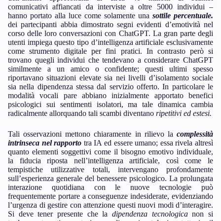
comunicativi affiancati da interviste a oltre 5000 individui –
hanno portato alla luce come solamente una
sottile percentuale.
dei partecipanti abbia dimostrato segni evidenti d’emotività nel
corso delle loro conversazioni con ChatGPT. La gran parte degli
utenti impiega questo tipo d’intelligenza artificiale esclusivamente
come strumento digitale per fini pratici. In contrasto però si
trovano quegli individui che tendevano a considerare ChatGPT
similmente a un amico o confidente; questi ultimi spesso
riportavano situazioni elevate sia nei livelli d’isolamento sociale
sia nella dipendenza stessa dal servizio offerto. In particolare le
modalità vocali pare abbiano inizialmente apportato benefici
psicologici sui sentimenti isolatori, ma tale dinamica cambia
radicalmente allorquando tali scambi diventano
ripetitivi ed estesi.
Tali osservazioni mettono chiaramente in rilievo la
complessità
intrinseca nel rapporto
tra IA ed essere umano; essa rivela altresì
quanto elementi soggettivi come il bisogno emotivo individuale,
la fiducia riposta nell’intelligenza artificiale, così come le
tempistiche utilizzative totali, intervengano profondamente
sull’esperienza generale del benessere psicologico. La prolungata
interazione quotidiana con le nuove tecnologie può
frequentemente portare a conseguenze indesiderate, evidenziando
l’urgenza di gestire con attenzione questi nuovi modi d’interagire.
Si deve tener presente che la
dipendenza tecnologica
non si