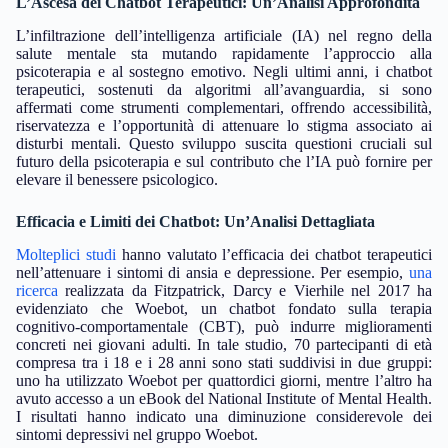
L’Ascesa dei Chatbot Terapeutici: Un’Analisi Approfondita
L’infiltrazione dell’intelligenza artificiale (IA) nel regno della
salute mentale sta mutando rapidamente l’approccio alla
psicoterapia e al sostegno emotivo. Negli ultimi anni, i chatbot
terapeutici, sostenuti da algoritmi all’avanguardia, si sono
affermati come strumenti complementari, offrendo accessibilità,
riservatezza e l’opportunità di attenuare lo stigma associato ai
disturbi mentali. Questo sviluppo suscita questioni cruciali sul
futuro della psicoterapia e sul contributo che l’IA può fornire per
elevare il benessere psicologico.
Efficacia e Limiti dei Chatbot: Un’Analisi Dettagliata
Molteplici studi
hanno valutato l’efficacia dei chatbot terapeutici
nell’attenuare i sintomi di ansia e depressione. Per esempio,
una
ricerca
realizzata da Fitzpatrick, Darcy e Vierhile nel 2017 ha
evidenziato che Woebot, un chatbot fondato sulla terapia
cognitivo-comportamentale (CBT), può indurre miglioramenti
concreti nei giovani adulti. In tale studio, 70 partecipanti di età
compresa tra i 18 e i 28 anni sono stati suddivisi in due gruppi:
uno ha utilizzato Woebot per quattordici giorni, mentre l’altro ha
avuto accesso a un eBook del National Institute of Mental Health.
I risultati hanno indicato una diminuzione considerevole dei
sintomi depressivi nel gruppo Woebot.