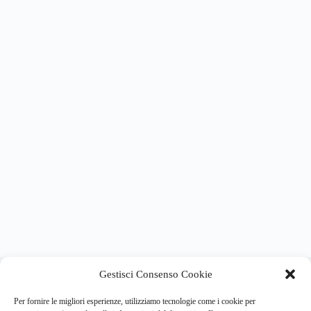
About this website
Gestisci Consenso Cookie
Respira.re
ogni giorno trova per te le notizie più importanti su
psicologia e salute mentale.
Per fornire le migliori esperienze, utilizziamo tecnologie come i cookie per