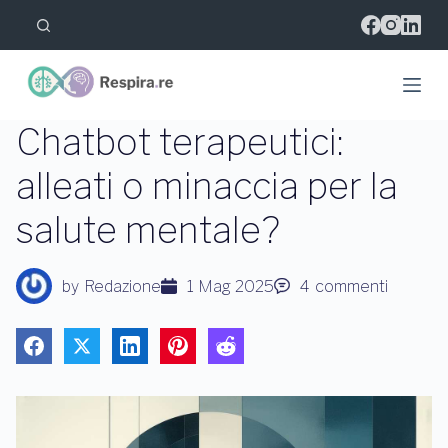
S
a
l
t
a
a
l
Chatbot terapeutici:
c
o
alleati o minaccia per la
n
t
salute mentale?
e
n
u
t
by
Redazione
1 Mag 2025
4
commenti
o