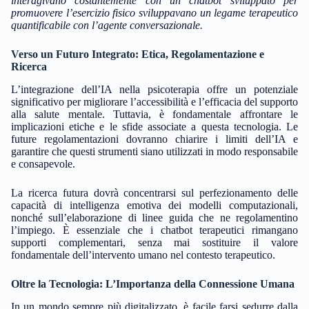
interagivano costantemente con un chatbot sviluppato per
promuovere l’esercizio fisico sviluppavano un legame terapeutico
quantificabile con l’agente conversazionale.
Verso un Futuro Integrato: Etica, Regolamentazione e
Ricerca
L’integrazione dell’IA nella psicoterapia offre un potenziale
significativo per migliorare l’accessibilità e l’efficacia del supporto
alla salute mentale. Tuttavia, è fondamentale affrontare le
implicazioni etiche e le sfide associate a questa tecnologia. Le
future regolamentazioni dovranno chiarire i limiti dell’IA e
garantire che questi strumenti siano utilizzati in modo responsabile
e consapevole.
La ricerca futura dovrà concentrarsi sul perfezionamento delle
capacità di intelligenza emotiva dei modelli computazionali,
nonché sull’elaborazione di linee guida che ne regolamentino
l’impiego. È essenziale che i chatbot terapeutici rimangano
supporti complementari, senza mai sostituire il valore
fondamentale dell’intervento umano nel contesto terapeutico.
Oltre la Tecnologia: L’Importanza della Connessione Umana
In un mondo sempre più digitalizzato, è facile farsi sedurre dalla