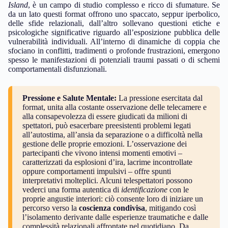
Island
, è un campo di studio complesso e ricco di sfumature. Se
da un lato questi format offrono uno spaccato, seppur iperbolico,
delle sfide relazionali, dall’altro sollevano questioni etiche e
psicologiche significative riguardo all’esposizione pubblica delle
vulnerabilità individuali. All’interno di dinamiche di coppia che
sfociano in conflitti, tradimenti o profonde frustrazioni, emergono
spesso le manifestazioni di potenziali traumi passati o di schemi
comportamentali disfunzionali.
Pressione e Salute Mentale:
La pressione esercitata dal
format, unita alla costante osservazione delle telecamere e
alla consapevolezza di essere giudicati da milioni di
spettatori, può esacerbare preesistenti problemi legati
all’autostima, all’ansia da separazione o a difficoltà nella
gestione delle proprie emozioni. L’osservazione dei
partecipanti che vivono intensi momenti emotivi –
caratterizzati da esplosioni d’ira, lacrime incontrollate
oppure comportamenti impulsivi – offre spunti
interpretativi molteplici. Alcuni telespettatori possono
vederci una forma autentica di
identificazione
con le
proprie angustie interiori: ciò consente loro di iniziare un
percorso verso la
coscienza condivisa
, mitigando così
l’isolamento derivante dalle esperienze traumatiche e dalle
complessità relazionali affrontate nel quotidiano. Da