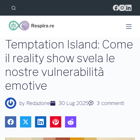
S
a
l
t
a
a
l
Temptation Island: Come
c
o
il reality show svela le
n
t
nostre vulnerabilità
e
n
u
emotive
t
o
by
Redazione
30 Lug 2025
3
commenti