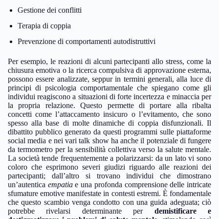
Gestione dei conflitti
Terapia di coppia
Prevenzione di comportamenti autodistruttivi
Per esempio, le reazioni di alcuni partecipanti allo stress, come la
chiusura emotiva o la ricerca compulsiva di approvazione esterna,
possono essere analizzate, seppur in termini generali, alla luce di
principi di psicologia comportamentale che spiegano come gli
individui reagiscono a situazioni di forte incertezza e minaccia per
la propria relazione. Questo permette di portare alla ribalta
concetti come l’attaccamento insicuro o l’evitamento, che sono
spesso alla base di molte dinamiche di coppia disfunzionali. Il
dibattito pubblico generato da questi programmi sulle piattaforme
social media e nei vari talk show ha anche il potenziale di fungere
da termometro per la sensibilità collettiva verso la salute mentale.
La società tende frequentemente a polarizzarsi: da un lato vi sono
coloro che esprimono severi giudizi riguardo alle reazioni dei
partecipanti; dall’altro si trovano individui che dimostrano
un’autentica
empatia
e una profonda comprensione delle intricate
sfumature emotive manifestate in contesti estremi. È fondamentale
che questo scambio venga condotto con una guida adeguata; ciò
potrebbe rivelarsi determinante per
demistificare e