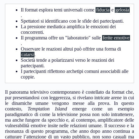
Il format esplora temi universali come
fiducia
e
gelosia
.
Spettatori si identificano con le sfide dei partecipanti.
La pressione mediatica amplifica le emozioni dei
concorrenti.
Il programma offre un "laboratorio" sulle
ferite emotive
.
Osservare le reazioni altrui può offrire una forma di
catarsi
.
Società tende a polarizzarsi verso le reazioni dei
partecipanti.
I partecipanti riflettono archetipi comuni associabili alle
coppie.
Il panorama televisivo contemporaneo è costellato da format che,
pur presentandosi con leggerezza, si rivelano intricate arene in cui
le dinamiche umane vengono messe alla prova. In questo
contesto,
Temptation Island
emerge come un esempio
paradigmatico di come la televisione possa non solo intrattenere,
ma anche fungere da specchio e, al contempo, amplificatore delle
vulnerabilità emotive insite nelle relazioni umane. Il successo e la
risonanza di questo programma, che anno dopo anno continua a
catturare l’attenzione di un vasto pubblico, non sono casuali ma