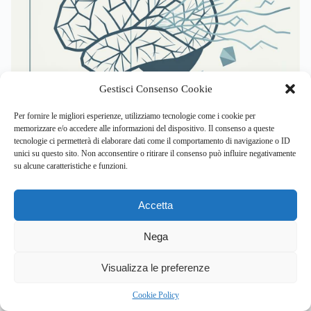
Gestisci Consenso Cookie
PSICOLOGIA COGNITIVA
SALUTE MENTALE
Per fornire le migliori esperienze, utilizziamo tecnologie come i cookie per
memorizzare e/o accedere alle informazioni del dispositivo. Il consenso a queste
tecnologie ci permetterà di elaborare dati come il comportamento di navigazione o ID
Come l’acufene cronico rimodella il cervello e la tua
unici su questo sito. Non acconsentire o ritirare il consenso può influire negativamente
salute mentale?
su alcune caratteristiche e funzioni.
By
Redazione
Accetta
nuove ricerche rivelano che l’acufene cronico non è un
semplice…
Nega
3
Visualizza le preferenze
Cookie Policy