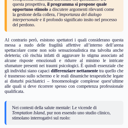
questa prospettiva,
il programma si propone quale
opportuno stimolo
a discutere argomenti rilevanti come
la gestione della collera,
l’importanza del dialogo
interpersonale
e il profondo significato insito nel processo
del perdono.
Al contrario però, esistono spettatori i quali considerano questa
messa a nudo delle fragilità affettive all’interno dell’arena
spettacolare come non solo sensazionalistica ma talvolta anche
deleteria; ciò rischia infatti di aggravare lo stigma associato ad
alcune risposte emozionali e ridurre al minimo le intricate
sfumature presenti nei traumi psicologici. È quindi essenziale che
gli individui siano capaci
differenziare nettamente
tra quello che
è trasmesso sullo schermo e le reali dinamiche terapeutiche legate
ai disturbi psichiatrici – fenomenologie complesse quest’ultime
alle quali si deve ricorrere spesso con competenza professionale
qualificata.
Nei contesti della salute mentale: Le vicende di
Temptation Island
, pur non essendo uno studio clinico,
stimolano interrogativi sul ruolo: