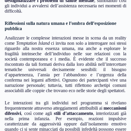
destigmatizzare i problemi di salute mentale
, stimolando così
gli individui a avvalersi dell’assistenza necessaria nei momenti di
difficoltà.
Riflessioni sulla natura umana e l’ombra dell’esposizione
pubblica
Analizzare le complesse interazioni messe in scena da un reality
come
Temptation Island
ci invita non solo a interrogare noi stessi
riguardo alla nostra essenza umana, ma anche a esplorare le
fragilità intrinseche dell’individuo nelle sue relazioni con la
società contemporanea e i media. È evidente che il successo
riscontrato da tali formati deriva dalla loro abilità nell’intercettare
tematiche universali decisamente sensibili: il bisogno
d’appartenenza, l’ansia per l’abbandono e l’urgenza della
conferma nei legami affettivi. Ognuno dei partecipanti vive una
narrazione personale; tuttavia, tutti riflettono archetipi comuni
associabili alle coppie che trovano eco nelle storie degli spettatori.
Le interazioni tra gli individui nel programma si rivelano
frequentemente attraverso atteggiamenti attribuibili ai
meccanismi
difensivi
, così come agli
stili d’attaccamento
, interiorizzati già
nella prima infanzia. Per esempio, reazioni impulsive
caratterizzate da aggressività oppure dall’isolamento emotivo
quando ci si sente minacciati da possibili infedeltà possono essere