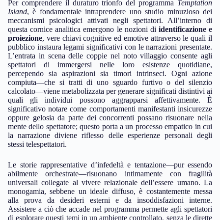
Per comprendere il duraturo trionfo del programma
Temptation
Island
, è fondamentale intraprendere uno studio minuzioso dei
meccanismi psicologici attivati negli spettatori. All’interno di
questa cornice analitica emergono le nozioni di
identificazione e
proiezione
, vere chiavi cognitive ed emotive attraverso le quali il
pubblico instaura legami significativi con le narrazioni presentate.
L’entrata in scena delle coppie nel noto villaggio consente agli
spettatori di immergersi nelle loro esistenze quotidiane,
percependo sia aspirazioni sia timori intrinseci. Ogni azione
compiuta—che si tratti di uno sguardo furtivo o del silenzio
calcolato—viene metabolizzata per generare significati distintivi ai
quali gli individui possono aggrapparsi affettivamente. È
significativo notare come comportamenti manifestanti insicurezze
oppure gelosia da parte dei concorrenti possano risuonare nella
mente dello spettatore; questo porta a un processo empatico in cui
la narrazione diviene riflesso delle esperienze personali degli
stessi telespettatori.
Le storie rappresentative d’infedeltà e tentazione—pur essendo
abilmente orchestrate—risuonano intimamente con fragilità
universali collegate al vivere relazionale dell’essere umano. La
monogamia, sebbene un ideale diffuso, è costantemente messa
alla prova da desideri esterni e da insoddisfazioni interne.
Assistere a ciò che accade nel programma permette agli spettatori
di esplorare questi temi in un ambiente controllato, senza le dirette