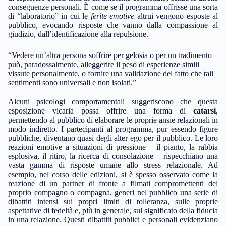
conseguenze personali. È come se il programma offrisse una sorta
di “laboratorio” in cui le
ferite emotive
altrui vengono esposte al
pubblico, evocando risposte che vanno dalla compassione al
giudizio, dall’identificazione alla repulsione.
“Vedere un’altra persona soffrire per gelosia o per un tradimento
può, paradossalmente, alleggerire il peso di esperienze simili
vissute personalmente, o fornire una validazione del fatto che tali
sentimenti sono universali e non isolati.”
Alcuni psicologi comportamentali suggeriscono che questa
esposizione vicaria possa offrire una forma di
catarsi
,
permettendo al pubblico di elaborare le proprie ansie relazionali in
modo indiretto. I partecipanti al programma, pur essendo figure
pubbliche, diventano quasi degli alter ego per il pubblico. Le loro
reazioni emotive a situazioni di pressione – il pianto, la rabbia
esplosiva, il ritiro, la ricerca di consolazione – rispecchiano una
vasta gamma di risposte umane allo stress relazionale. Ad
esempio, nel corso delle edizioni, si è spesso osservato come la
reazione di un partner di fronte a filmati compromettenti del
proprio compagno o compagna, generi nel pubblico una serie di
dibattiti intensi sui propri limiti di tolleranza, sulle proprie
aspettative di fedeltà e, più in generale, sul significato della fiducia
in una relazione. Questi dibattiti pubblici e personali evidenziano