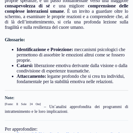
proprie speranze, è un passo fondamentale verso una maggiore
consapevolezza di sé
e una migliore
comprensione delle
complesse interazioni umane
. È un invito a guardare oltre lo
schermo, a esaminare le proprie reazioni e a comprendere che, al
di là dell’intrattenimento, si cela una profonda lezione sulla
fragilità e sulla resilienza del cuore umano.
Glossario:
Identificazione e Proiezione:
meccanismi psicologici che
permettono di assorbire le emozioni altrui come se fossero
proprie.
Catarsi:
liberazione emotiva derivante dalla visione o dalla
condivisione di esperienze traumatiche.
Attaccamento:
legame profondo che si crea tra individui,
fondamentale per la stabilità emotiva nelle relazioni.
Note:
[Fonte: Il Sole 24 Ore]
– Un’analisi approfondita dei programmi di
intrattenimento e le loro implicazioni.
Per approfondire: