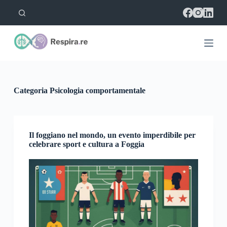
S
a
l
t
a
a
l
c
o
Categoria
Psicologia comportamentale
n
t
e
n
u
Il foggiano nel mondo, un evento imperdibile per
t
celebrare sport e cultura a Foggia
o