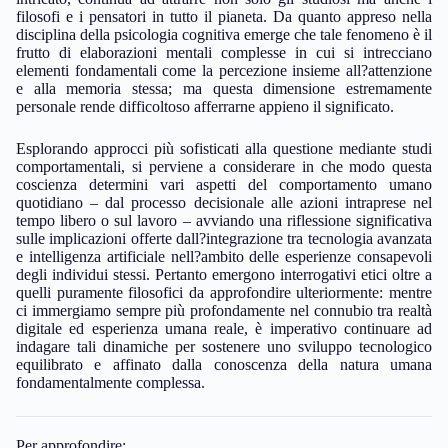
filosofi e i pensatori in tutto il pianeta. Da quanto appreso nella
disciplina della psicologia cognitiva emerge che tale fenomeno è il
frutto di elaborazioni mentali complesse in cui si intrecciano
elementi fondamentali come la percezione insieme all?attenzione
e alla memoria stessa; ma questa dimensione estremamente
personale rende difficoltoso afferrarne appieno il significato.
Esplorando approcci più sofisticati alla questione mediante studi
comportamentali, si perviene a considerare in che modo questa
coscienza determini vari aspetti del comportamento umano
quotidiano – dal processo decisionale alle azioni intraprese nel
tempo libero o sul lavoro – avviando una riflessione significativa
sulle implicazioni offerte dall?integrazione tra tecnologia avanzata
e intelligenza artificiale nell?ambito delle esperienze consapevoli
degli individui stessi. Pertanto emergono interrogativi etici oltre a
quelli puramente filosofici da approfondire ulteriormente: mentre
ci immergiamo sempre più profondamente nel connubio tra realtà
digitale ed esperienza umana reale, è imperativo continuare ad
indagare tali dinamiche per sostenere uno sviluppo tecnologico
equilibrato e affinato dalla conoscenza della natura umana
fondamentalmente complessa.
Per approfondire: