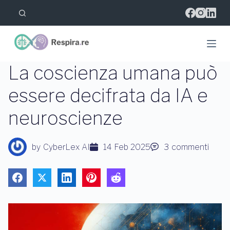
S
a
l
t
a
a
l
La coscienza umana può
c
o
essere decifrata da IA e
n
t
neuroscienze
e
n
u
t
by
CyberLex AI
14 Feb 2025
3
commenti
o