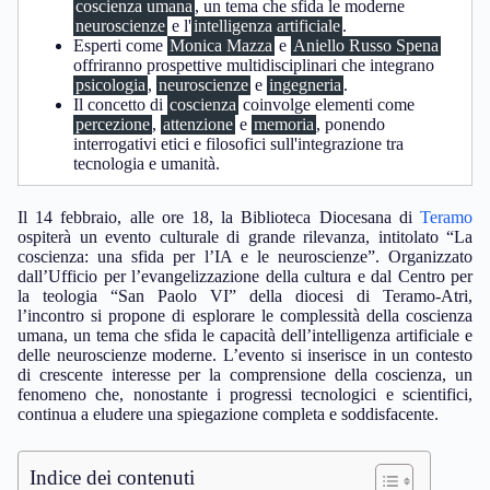
coscienza umana
, un tema che sfida le moderne
neuroscienze
e l'
intelligenza artificiale
.
Esperti come
Monica Mazza
e
Aniello Russo Spena
offriranno prospettive multidisciplinari che integrano
psicologia
,
neuroscienze
e
ingegneria
.
Il concetto di
coscienza
coinvolge elementi come
percezione
,
attenzione
e
memoria
, ponendo
interrogativi etici e filosofici sull'integrazione tra
tecnologia e umanità.
Il 14 febbraio, alle ore 18, la Biblioteca Diocesana di
Teramo
ospiterà un evento culturale di grande rilevanza, intitolato “La
coscienza: una sfida per l’IA e le neuroscienze”. Organizzato
dall’Ufficio per l’evangelizzazione della cultura e dal Centro per
la teologia “San Paolo VI” della diocesi di Teramo-Atri,
l’incontro si propone di esplorare le complessità della coscienza
umana, un tema che sfida le capacità dell’intelligenza artificiale e
delle neuroscienze moderne. L’evento si inserisce in un contesto
di crescente interesse per la comprensione della coscienza, un
fenomeno che, nonostante i progressi tecnologici e scientifici,
continua a eludere una spiegazione completa e soddisfacente.
Indice dei contenuti