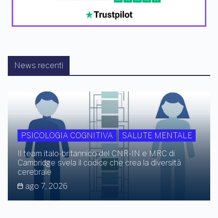
News recenti
PSICOLOGIA COGNITIVA
SALUTE MENTALE
Il team italo-britannico del CNR-IN e MRC di
Cambridge svela il codice che crea la diversità
cerebrale
ago 7, 2026