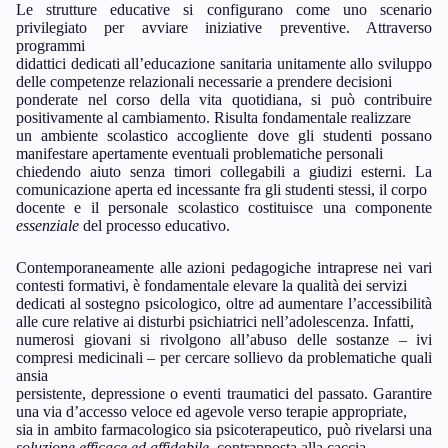
Le strutture educative si configurano come uno scenario
privilegiato per avviare iniziative preventive. Attraverso
programmi
didattici dedicati all’educazione sanitaria unitamente allo sviluppo
delle competenze relazionali necessarie a prendere decisioni
ponderate nel corso della vita quotidiana, si può contribuire
positivamente al cambiamento. Risulta fondamentale realizzare
un ambiente scolastico accogliente dove gli studenti possano
manifestare apertamente eventuali problematiche personali
chiedendo aiuto senza timori collegabili a giudizi esterni. La
comunicazione aperta ed incessante fra gli studenti stessi, il corpo
docente e il personale scolastico costituisce una componente
essenziale
del processo educativo.
Contemporaneamente alle azioni pedagogiche intraprese nei vari
contesti formativi, è fondamentale elevare la qualità dei servizi
dedicati al sostegno psicologico, oltre ad aumentare l’accessibilità
alle cure relative ai disturbi psichiatrici nell’adolescenza. Infatti,
numerosi giovani si rivolgono all’abuso delle sostanze – ivi
compresi medicinali – per cercare sollievo da problematiche quali
ansia
persistente, depressione o eventi traumatici del passato. Garantire
una via d’accesso veloce ed agevole verso terapie appropriate,
sia in ambito farmacologico sia psicoterapeutico, può rivelarsi una
soluzione efficace ed affidabile
, contrapposta alla caccia