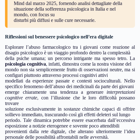
Mind dal marzo 2025, fornendo analisi dettagliate della
situazione della sofferenza psicologica in Italia e nel
mondo, con focus su
disturbi più diffusi e sulle cure necessarie.
Riflessioni sul benessere psicologico nell’era digitale
Esplorare l’abuso farmacologico tra i giovani come reazione al
disagio psicologico è un viaggio profondo dentro la complessità
della psiche umana; un percorso intrigante ma spesso tetro. La
psicologia cognitiva
, infatti, dimostra come la nostra visione del
mondo non sia semplicemente frutto di osservazioni neutre, ma si
configuri piuttosto attraverso processi cognitivi attivi
modellati da esperienze passate e contesti socioculturali. Nello
specifico fenomeno dell’abuso dei medicinali da parte dei giovani
emerge chiaramente una tendenza a generare
interpretazioni
cognitive errate
, con l’illusione che le loro difficoltà possano
trovare
soluzione esclusivamente in sostanze chimiche capaci di offrire
sollievo immediato, trascurando così gli effetti deleteri sul lungo
periodo. Tale dinamica potrebbe essere esacerbata dall’eccessiva
esposizione a notizie eterogenee e sovente poco attendibili
provenienti dalla rete digitale, che alterano ulteriormente l’idea
personale delle possibilità affrontabili nelle avversità.