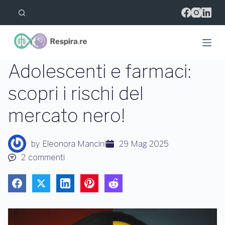
S
a
l
t
a
a
l
Adolescenti e farmaci:
c
o
scopri i rischi del
n
t
mercato nero!
e
n
u
t
by
Eleonora Mancini
29 Mag 2025
o
2
commenti