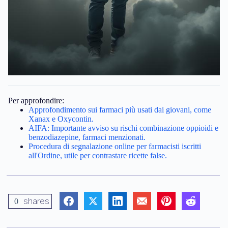
Per approfondire:
Approfondimento sui farmaci più usati dai giovani, come
Xanax e Oxycontin.
AIFA: Importante avviso su rischi combinazione oppioidi e
benzodiazepine, farmaci menzionati.
Procedura di segnalazione online per farmacisti iscritti
all'Ordine, utile per contrastare ricette false.
shares
0