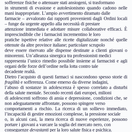
sofferenze fisiche o attenuare stati ansiogeni, si trasformano
in strumenti di evasione e autolesionismo quando cadono nelle
mani inappropriate. L’ampio avvertimento diramato dalle
farmacie – avvalorato dai rapporti provenienti dagli Ordini locali
– funge da urgente appello alla necessità di prestare
attenzione immediata e adottare misure collaborative efficaci. È
imprescindibile che i farmacisti incrementino le loro
pratiche ispettive relative alle ricette digitalizzate nonché quelle
ottenute da altre province italiane; particolare scrupolo
deve essere riservato alle dispense destinate a clienti giovani o
minorenni. Un’alleanza sinergica tra professionisti medici
rappresenta l’unico rimedio possibile insieme ai farmacisti e agli
organi delle forze dell’ordine nella lotta contro tale
decadente realtà.
Dietro l’acquisto di questi farmaci si nascondono spesso storie di
fragilità
e sofferenza. Come emerso da diverse indagini,
l’abuso di sostanze in adolescenza è spesso correlato a disturbi
della salute mentale. Secondo recenti dati europei, milioni
di adolescenti soffrono di ansia e depressione, condizioni che, se
non adeguatamente affrontate, possono spingere verso
comportamenti a rischio. La ricerca di un sollievo immediato,
l’incapacità di gestire emozioni complesse, la pressione sociale
o, in alcuni casi, la mera ricerca di nuove esperienze, possono
portare i giovani a varcare la soglia del mercato nero, con
conseguenze
devastanti
per la loro salute fisica e psichica.