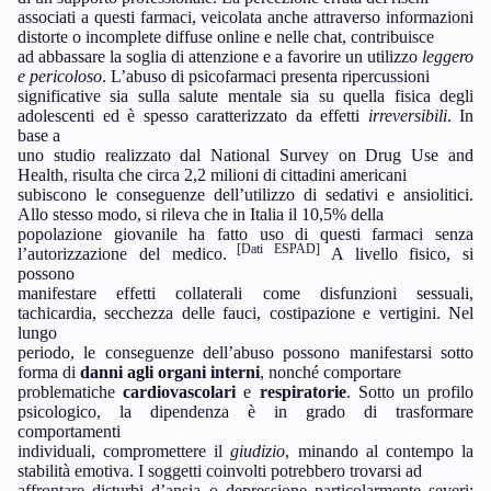
associati a questi farmaci, veicolata anche attraverso informazioni
distorte o incomplete diffuse online e nelle chat, contribuisce
ad abbassare la soglia di attenzione e a favorire un utilizzo
leggero
e pericoloso
. L’abuso di psicofarmaci presenta ripercussioni
significative sia sulla salute mentale sia su quella fisica degli
adolescenti ed è spesso caratterizzato da effetti
irreversibili
. In
base a
uno studio realizzato dal National Survey on Drug Use and
Health, risulta che circa 2,2 milioni di cittadini americani
subiscono le conseguenze dell’utilizzo di sedativi e ansiolitici.
Allo stesso modo, si rileva che in Italia il 10,5% della
popolazione giovanile ha fatto uso di questi farmaci senza
[Dati ESPAD]
l’autorizzazione del medico.
A livello fisico, si
possono
manifestare effetti collaterali come disfunzioni sessuali,
tachicardia, secchezza delle fauci, costipazione e vertigini. Nel
lungo
periodo, le conseguenze dell’abuso possono manifestarsi sotto
forma di
danni agli organi interni
, nonché comportare
problematiche
cardiovascolari
e
respiratorie
. Sotto un profilo
psicologico, la dipendenza è in grado di trasformare
comportamenti
individuali, compromettere il
giudizio
, minando al contempo la
stabilità emotiva. I soggetti coinvolti potrebbero trovarsi ad
affrontare disturbi d’ansia o depressione particolarmente severi;