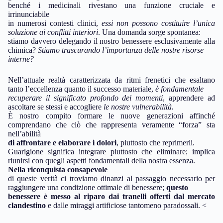
benché i medicinali rivestano una funzione cruciale e
irrinunciabile
in numerosi contesti clinici,
essi non possono costituire l’unica
soluzione ai conflitti interiori
. Una domanda sorge spontanea:
stiamo davvero delegando il nostro benessere esclusivamente alla
chimica?
Stiamo trascurando l’importanza delle nostre risorse
interne?
Nell’attuale realtà caratterizzata da ritmi frenetici che esaltano
tanto l’eccellenza quanto il successo materiale,
è fondamentale
recuperare il significato profondo dei momenti
, apprendere ad
ascoltare se stessi e accogliere
le nostre vulnerabilità.
È nostro compito formare le nuove generazioni affinché
comprendano che ciò che rappresenta veramente “forza” sta
nell’abilità
di affrontare e elaborare i dolori
, piuttosto che reprimerli.
Guarigione significa integrare piuttosto che eliminare; implica
riunirsi con quegli aspetti fondamentali della nostra essenza.
Nella riconquista consapevole
di queste verità ci troviamo dinanzi al passaggio necessario per
raggiungere una condizione ottimale di benessere;
questo
benessere è messo al riparo dai tranelli offerti dal mercato
clandestino
e dalle miraggi artificiose tantomeno paradossali. <