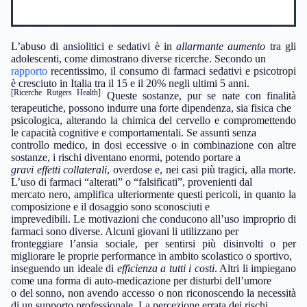
L’abuso di ansiolitici e sedativi è in
allarmante aumento
tra gli
adolescenti, come dimostrano diverse ricerche. Secondo un
rapporto
recentissimo, il consumo di farmaci sedativi e psicotropi
è cresciuto in Italia tra il 15 e il 20% negli ultimi 5 anni.
[Ricerche Rutgers Health]
Queste sostanze, pur se nate con finalità
terapeutiche, possono indurre una forte dipendenza, sia fisica che
psicologica, alterando la chimica del cervello e compromettendo
le capacità cognitive e comportamentali. Se assunti senza
controllo medico, in dosi eccessive o in combinazione con altre
sostanze, i rischi diventano enormi, potendo portare a
gravi effetti collaterali
, overdose e, nei casi più tragici, alla morte.
L’uso di farmaci “alterati” o “falsificati”, provenienti dal
mercato nero, amplifica ulteriormente questi pericoli, in quanto la
composizione e il dosaggio sono sconosciuti e
imprevedibili. Le motivazioni che conducono all’uso improprio di
farmaci sono diverse. Alcuni giovani li utilizzano per
fronteggiare l’ansia sociale, per sentirsi più disinvolti o per
migliorare le proprie performance in ambito scolastico o sportivo,
inseguendo un ideale di
efficienza a tutti i costi
. Altri li impiegano
come una forma di auto-medicazione per disturbi dell’umore
o del sonno, non avendo accesso o non riconoscendo la necessità
di un supporto professionale. La percezione errata dei rischi