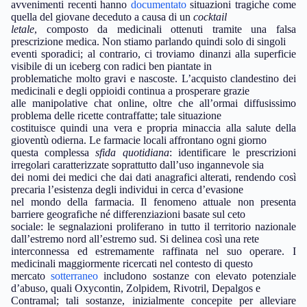
avvenimenti recenti hanno
documentato
situazioni tragiche come
quella del giovane deceduto a causa di un
cocktail
letale
, composto da medicinali ottenuti tramite una falsa
prescrizione medica. Non stiamo parlando quindi solo di singoli
eventi sporadici; al contrario, ci troviamo dinanzi alla superficie
visibile di un iceberg con radici ben piantate in
problematiche molto gravi e nascoste. L’acquisto clandestino dei
medicinali e degli oppioidi continua a prosperare grazie
alle manipolative chat online, oltre che all’ormai diffusissimo
problema delle ricette contraffatte; tale situazione
costituisce quindi una vera e propria minaccia alla salute della
gioventù odierna. Le farmacie locali affrontano ogni giorno
questa complessa
sfida quotidiana
: identificare le prescrizioni
irregolari caratterizzate soprattutto dall’uso ingannevole sia
dei nomi dei medici che dai dati anagrafici alterati, rendendo così
precaria l’esistenza degli individui in cerca d’evasione
nel mondo della farmacia. Il fenomeno attuale non presenta
barriere geografiche né differenziazioni basate sul ceto
sociale: le segnalazioni proliferano in tutto il territorio nazionale
dall’estremo nord all’estremo sud. Si delinea così una rete
interconnessa ed estremamente raffinata nel suo operare. I
medicinali maggiormente ricercati nel contesto di questo
mercato
sotterraneo
includono sostanze con elevato potenziale
d’abuso, quali Oxycontin, Zolpidem, Rivotril, Depalgos e
Contramal; tali sostanze, inizialmente concepite per alleviare