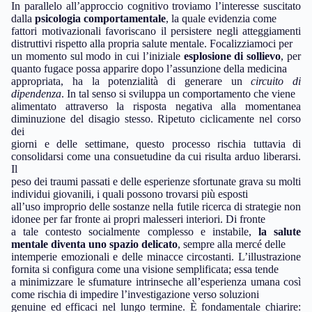
In parallelo all’approccio cognitivo troviamo l’interesse suscitato
dalla
psicologia comportamentale
, la quale evidenzia come
fattori motivazionali favoriscano il persistere negli atteggiamenti
distruttivi rispetto alla propria salute mentale. Focalizziamoci per
un momento sul modo in cui l’iniziale
esplosione di sollievo
, per
quanto fugace possa apparire dopo l’assunzione della medicina
appropriata, ha la potenzialità di generare un
circuito di
dipendenza
. In tal senso si sviluppa un comportamento che viene
alimentato attraverso la risposta negativa alla momentanea
diminuzione del disagio stesso. Ripetuto ciclicamente nel corso
dei
giorni e delle settimane, questo processo rischia tuttavia di
consolidarsi come una consuetudine da cui risulta arduo liberarsi.
Il
peso dei traumi passati e delle esperienze sfortunate grava su molti
individui giovanili, i quali possono trovarsi più esposti
all’uso improprio delle sostanze nella futile ricerca di strategie non
idonee per far fronte ai propri malesseri interiori. Di fronte
a tale contesto socialmente complesso e instabile,
la salute
mentale diventa uno spazio delicato
, sempre alla mercé delle
intemperie emozionali e delle minacce circostanti. L’illustrazione
fornita si configura come una visione semplificata; essa tende
a minimizzare le sfumature intrinseche all’esperienza umana così
come rischia di impedire l’investigazione verso soluzioni
genuine ed efficaci nel lungo termine. È fondamentale chiarire: