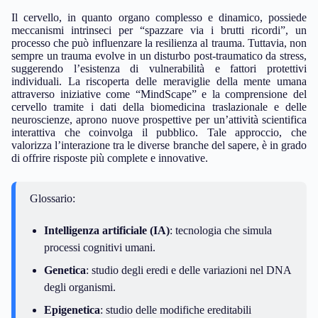
genetici e ambientali nel rischio di patologie sono esempi concreti
di come la ricerca stia progredendo. La mortalità per cancro, fino
all’
86%
più alta nei pazienti con disturbi psichici, evidenzia
inoltre l’urgente necessità di un approccio integrato che tenga
conto della salute fisica e mentale come un’unica entità.
Il cervello, in quanto organo complesso e dinamico, possiede
meccanismi intrinseci per “spazzare via i brutti ricordi”, un
processo che può influenzare la resilienza al trauma. Tuttavia, non
sempre un trauma evolve in un disturbo post-traumatico da stress,
suggerendo l’esistenza di vulnerabilità e fattori protettivi
individuali. La riscoperta delle meraviglie della mente umana
attraverso iniziative come “MindScape” e la comprensione del
cervello tramite i dati della biomedicina traslazionale e delle
neuroscienze, aprono nuove prospettive per un’attività scientifica
interattiva che coinvolga il pubblico. Tale approccio, che
valorizza l’interazione tra le diverse branche del sapere, è in grado
di offrire risposte più complete e innovative.
Glossario:
Intelligenza artificiale (IA)
: tecnologia che simula