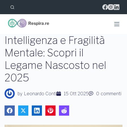
S
a
l
t
a
a
l
Intelligenza e Fragilità
c
o
Mentale: Scopri il
n
t
Legame Nascosto nel
e
n
u
2025
t
o
by
Leonardo Conti
15 Ott 2025
0
commenti