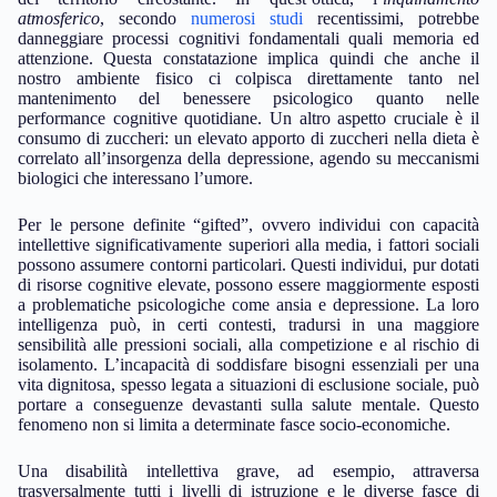
dinamiche sostanziali in grado di alterare significativamente la
salute mentale.
Le forme più comuni di disturbo psichico risultano essere
fortemente modulate dalle variabili socioculturali ed economiche
del territorio circostante. In quest’ottica, l’
inquinamento
atmosferico
, secondo
numerosi studi
recentissimi, potrebbe
danneggiare processi cognitivi fondamentali quali memoria ed
attenzione. Questa constatazione implica quindi che anche il
nostro ambiente fisico ci colpisca direttamente tanto nel
mantenimento del benessere psicologico quanto nelle
performance cognitive quotidiane. Un altro aspetto cruciale è il
consumo di zuccheri: un elevato apporto di zuccheri nella dieta è
correlato all’insorgenza della depressione, agendo su meccanismi
biologici che interessano l’umore.
Per le persone definite “gifted”, ovvero individui con capacità
intellettive significativamente superiori alla media, i fattori sociali
possono assumere contorni particolari. Questi individui, pur dotati
di risorse cognitive elevate, possono essere maggiormente esposti
a problematiche psicologiche come ansia e depressione. La loro
intelligenza può, in certi contesti, tradursi in una maggiore
sensibilità alle pressioni sociali, alla competizione e al rischio di
isolamento. L’incapacità di soddisfare bisogni essenziali per una