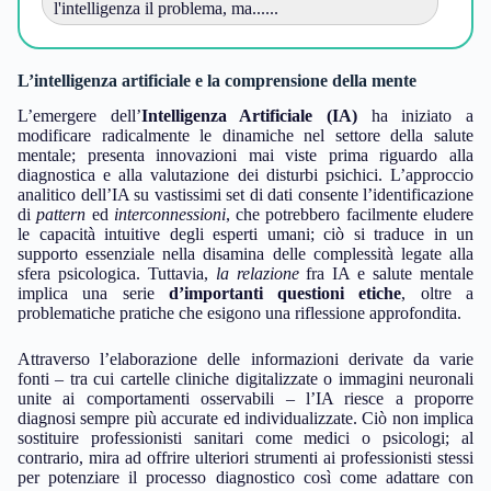
🤔 L'articolo solleva dubbi: l'eccessiva enfasi sui
fattori biologici rischia di......
🤯 Un punto di vista alternativo: forse non è
l'intelligenza il problema, ma......
L’intelligenza artificiale e la comprensione della mente
L’emergere dell’
Intelligenza Artificiale (IA)
ha iniziato a
modificare radicalmente le dinamiche nel settore della salute
mentale; presenta innovazioni mai viste prima riguardo alla
diagnostica e alla valutazione dei disturbi psichici. L’approccio
analitico dell’IA su vastissimi set di dati consente l’identificazione
di
pattern
ed
interconnessioni
, che potrebbero facilmente eludere
le capacità intuitive degli esperti umani; ciò si traduce in un
supporto essenziale nella disamina delle complessità legate alla
sfera psicologica. Tuttavia,
la relazione
fra IA e salute mentale
implica una serie
d’importanti questioni etiche
, oltre a
problematiche pratiche che esigono una riflessione approfondita.
Attraverso l’elaborazione delle informazioni derivate da varie