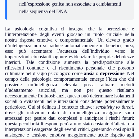
processi cognitivi umani.
Genetica
: studio degli eredi e delle variazioni nel DNA
degli organismi.
Epigenetica
: studio delle modifiche ereditabili
nell’espressione genica non associate a cambiamenti
nella sequenza del DNA.
La psicologia cognitiva ci insegna che la percezione e
l’interpretazione degli eventi giocano un ruolo cruciale nella
nostra risposta emotiva e comportamentale. Un elevato grado
d’intelligenza non si traduce automaticamente in benefici; anzi,
esso può accentuare l’acutezza dell’individuo verso le
imperfezioni circostanti oppure evidenziare le proprie debolezze
interiori. Tale condizione aumenta la predisposizione alle
riflessioni continue e al risentimento personale che possono
culminare nel disagio psicologico come
ansia
o
depressione
. Nel
campo della psicologia comportamentale emerge l’idea che chi
possiede un’intelligenza elevata possa attuare metodi
d’adattamento articolati, ma non per questo risultano
necessariamente fruttuosi; anzi, questo può determinare isolamenti
sociali o evitamenti nelle interazioni considerate potenzialmente