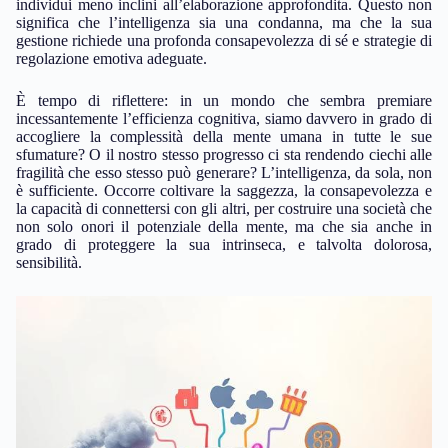
pericolose. Qui si delinea il concetto chiave:
sensitivity to threat
,
dove gli individui dotati di un’intelligenza maggiore sono
attrezzati per gestire dati complessi e anticipare i rischi futuri;
questa peculiarità li espone però a uno stato costante d’allerta e a
interpretazioni esagerate degli eventi critici, generando così spirali
ansiogene e tensione emotiva maggiormente acute rispetto agli
individui meno inclini all’elaborazione approfondita. Questo non
significa che l’intelligenza sia una condanna, ma che la sua
gestione richiede una profonda consapevolezza di sé e strategie di
regolazione emotiva adeguate.
È tempo di riflettere: in un mondo che sembra premiare
incessantemente l’efficienza cognitiva, siamo davvero in grado di
accogliere la complessità della mente umana in tutte le sue
sfumature? O il nostro stesso progresso ci sta rendendo ciechi alle
fragilità che esso stesso può generare? L’intelligenza, da sola, non
è sufficiente. Occorre coltivare la saggezza, la consapevolezza e
la capacità di connettersi con gli altri, per costruire una società che
non solo onori il potenziale della mente, ma che sia anche in
grado di proteggere la sua intrinseca, e talvolta dolorosa,
sensibilità.