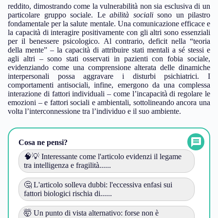
vita dignitosa, spesso legata a situazioni di esclusione sociale, può
portare a conseguenze devastanti sulla salute mentale. Questo
fenomeno non si limita a determinate fasce socio-economiche.
Una disabilità intellettiva grave, ad esempio, attraversa
trasversalmente tutti i livelli di istruzione e le diverse fasce di
reddito, dimostrando come la vulnerabilità non sia esclusiva di un
particolare gruppo sociale. Le
abilità sociali
sono un pilastro
fondamentale per la salute mentale. Una comunicazione efficace e
la capacità di interagire positivamente con gli altri sono essenziali
per il benessere psicologico. Al contrario, deficit nella “teoria
della mente” – la capacità di attribuire stati mentali a sé stessi e
agli altri – sono stati osservati in pazienti con fobia sociale,
evidenziando come una comprensione alterata delle dinamiche
interpersonali possa aggravare i disturbi psichiatrici. I
comportamenti antisociali, infine, emergono da una complessa
interazione di fattori individuali – come l’incapacità di regolare le
emozioni – e fattori sociali e ambientali, sottolineando ancora una
volta l’interconnessione tra l’individuo e il suo ambiente.
Cosa ne pensi?
🧠💡 Interessante come l'articolo evidenzi il legame
tra intelligenza e fragilità......