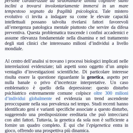
persone caratterizzate da straordinarie abilità cognitive siano
inclini a trovarsi involontariamente immersi in un mare
tempestoso segnato da fragilità psicologica.
Tale mistero
evolutivo ci invita a indagare su come le elevate capacità
intellettuali possano talvolta rivelarsi fattori favorevoli
all’emergenza patologica mentale piuttosto che servire da difesa
preventiva. Questa problematica trascende i confini accademici e
assume rilevanza fondamentale nella disamina e nel trattamento
degli stati clinici che interessano milioni d’individui a livello
mondiale.
Al centro dell’analisi si trovano i processi biologici implicati nelle
interrelazioni evidenziate; tali aspetti sono oggetto d’un ampio
ventaglio d’investigazioni scientifiche. Di particolare interesse
risulta essere la questione riguardante la
genetica
, aspetto per
nulla banale o privo d’incertezze interpretative. Un caso
emblematico è quello della depressione: questo disturbo
psichiatrico estremamente comune colpisce
oltre 300 milioni
d’individui globalmente
ed evidenzia un trend ascendente
preoccupante nella sua prevalenza nel tempo. Studi recenti hanno
identificato geni e varianti specifiche associate a questo disturbo,
suggerendo una predisposizione ereditaria che può intrecciarsi
con altri fattori. Tuttavia, la genetica da sola non è sufficiente a
fornire un quadro completo. È qui che l’
epigenetica
entra in
gioco, offrendo una prospettiva più dinamica.