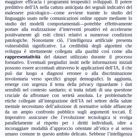
fonti – tra cui cartelle cliniche digitalizzate o immagini neuronali
unite ai comportamenti osservabili – l’IA riesce a proporre
diagnosi sempre più accurate ed individualizzate. Ciò non implica
sostituire professionisti sanitari come medici o psicologi; al
contrario, mira ad offrire ulteriori strumenti ai professionisti stessi
per potenziare il processo diagnostico così come adattare con
maggiore efficacia i programmi terapeutici sviluppati. Il potere
predittivo dell’IA nella cattura anticipata dei segnali indicativi del
malessere psicologico—come avviene tramite lo studio del
linguaggio usato nelle comunicazioni online oppure mediante lo
studio dei modelli comportamentali—potrebbe effettivamente
portare alla realizzazione d’interventi proattivi ed accelerarne
positivamente gli esiti clinici relativi a numerose condizioni
patologiche. Nonostante ciò, l’intelligenza artificiale presenta
vulnerabilità significative. La credibilità degli algoritmi che
sviluppa è strettamente collegata alla
qualità
così come alla
rappresentatività
del dataset utilizzato durante il processo
formativo. Eventuali pregiudizi insiti nelle informazioni iniziali
possono essere accentuati attraverso le applicazioni dell’IA, il che
può dar luogo a diagnosi erronee o alla discriminazione
involontaria verso specifici gruppi demografici. In aggiunta,
emerge con urgenza il tema della privacy riguardante i dati
sensibili nel contesto sanitario; si tratta infatti di una questione
cruciale da affrontare con serietà assoluta. Le problematiche
etiche collegate all’integrazione dell’IA nel settore della salute