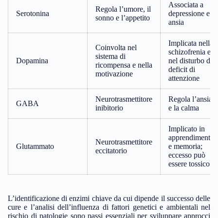
Associata a
Regola l’umore, il
Serotonina
depressione e
sonno e l’appetito
ansia
Implicata nella
Coinvolta nel
schizofrenia e
sistema di
Dopamina
nel disturbo da
ricompensa e nella
deficit di
motivazione
attenzione
Neurotrasmettitore
Regola l’ansia
GABA
inibitorio
e la calma
Implicato in
apprendimento
Neurotrasmettitore
Glutammato
e memoria;
eccitatorio
eccesso può
essere tossico
L’identificazione di enzimi chiave da cui dipende il successo delle
cure e l’analisi dell’influenza di fattori genetici e ambientali nel
rischio di patologie sono passi essenziali per sviluppare approcci