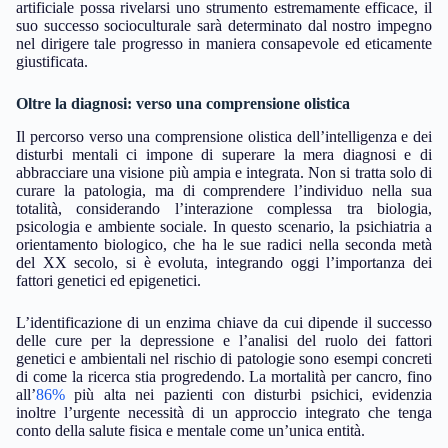
mentale necessitano dell’adozione di normative solide affiancate
da un ampio confronto pubblico sugli argomenti toccati. È
imperativo assicurare che l’evoluzione tecnologica si svolga
parallelamente al rispetto per i diritti individuali, oltre a
incoraggiare modalità d’approccio orientate all’etica e al senso
umano comune in questo ambito delicato. Sebbene l’intelligenza
artificiale possa rivelarsi uno strumento estremamente efficace, il
suo successo socioculturale sarà determinato dal nostro impegno
nel dirigere tale progresso in maniera consapevole ed eticamente
giustificata.
Oltre la diagnosi: verso una comprensione olistica
Il percorso verso una comprensione olistica dell’intelligenza e dei
disturbi mentali ci impone di superare la mera diagnosi e di
abbracciare una visione più ampia e integrata. Non si tratta solo di
curare la patologia, ma di comprendere l’individuo nella sua
totalità, considerando l’interazione complessa tra biologia,
psicologia e ambiente sociale. In questo scenario, la psichiatria a
orientamento biologico, che ha le sue radici nella seconda metà
del XX secolo, si è evoluta, integrando oggi l’importanza dei
fattori genetici ed epigenetici.
L’identificazione di un enzima chiave da cui dipende il successo
delle cure per la depressione e l’analisi del ruolo dei fattori