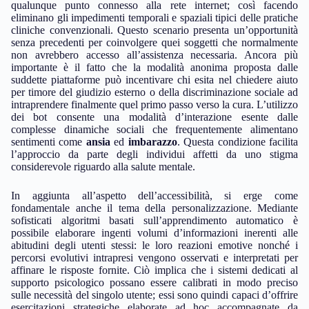
qualunque punto connesso alla rete internet; così facendo
eliminano gli impedimenti temporali e spaziali tipici delle pratiche
cliniche convenzionali. Questo scenario presenta un’opportunità
senza precedenti per coinvolgere quei soggetti che normalmente
non avrebbero accesso all’assistenza necessaria. Ancora più
importante è il fatto che la modalità anonima proposta dalle
suddette piattaforme può incentivare chi esita nel chiedere aiuto
per timore del giudizio esterno o della discriminazione sociale ad
intraprendere finalmente quel primo passo verso la cura. L’utilizzo
dei bot consente una modalità d’interazione esente dalle
complesse dinamiche sociali che frequentemente alimentano
sentimenti come
ansia
ed
imbarazzo
. Questa condizione facilita
l’approccio da parte degli individui affetti da uno stigma
considerevole riguardo alla salute mentale.
In aggiunta all’aspetto dell’accessibilità, si erge come
fondamentale anche il tema della personalizzazione. Mediante
sofisticati algoritmi basati sull’apprendimento automatico è
possibile elaborare ingenti volumi d’informazioni inerenti alle
abitudini degli utenti stessi: le loro reazioni emotive nonché i
percorsi evolutivi intrapresi vengono osservati e interpretati per
affinare le risposte fornite. Ciò implica che i sistemi dedicati al
supporto psicologico possano essere calibrati in modo preciso
sulle necessità del singolo utente; essi sono quindi capaci d’offrire
esercitazioni strategiche elaborate ad hoc accompagnate da