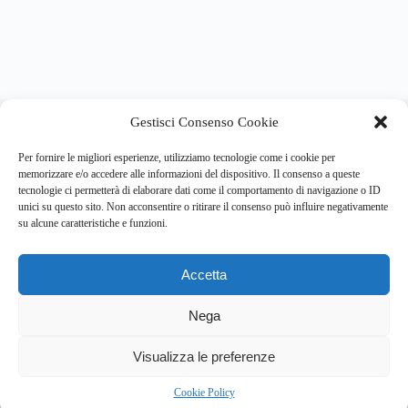
About this website
Gestisci Consenso Cookie
Respira.re
ogni giorno trova per te le notizie più importanti su
psicologia e salute mentale.
Per fornire le migliori esperienze, utilizziamo tecnologie come i cookie per
memorizzare e/o accedere alle informazioni del dispositivo. Il consenso a queste
tecnologie ci permetterà di elaborare dati come il comportamento di navigazione o ID
Address:
unici su questo sito. Non acconsentire o ritirare il consenso può influire negativamente
VIA USODIMARE 3 - 37138 - VERONA (VR)
su alcune caratteristiche e funzioni.
E-Mail:
Telefono:
info@respira.re
045-511-7681
Accetta
Network:
bullet-network.com
Nega
Visualizza le preferenze
Chi siamo
Newsletter
Privacy Policy
Cookie Policy
Bullet - Dynamic Solutions Srl P.IVA 02954300238 – REA
Cookie Policy
297983 Copyright © 2026