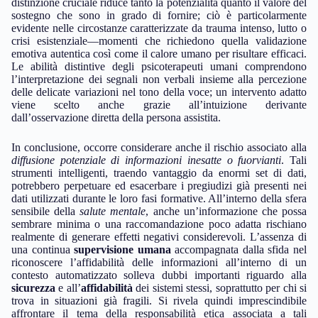
distinzione cruciale riduce tanto la potenzialità quanto il valore del
sostegno che sono in grado di fornire; ciò è particolarmente
evidente nelle circostanze caratterizzate da trauma intenso, lutto o
crisi esistenziale—momenti che richiedono quella validazione
emotiva autentica così come il calore umano per risultare efficaci.
Le abilità distintive degli psicoterapeuti umani comprendono
l’interpretazione dei segnali non verbali insieme alla percezione
delle delicate variazioni nel tono della voce; un intervento adatto
viene scelto anche grazie all’intuizione derivante
dall’osservazione diretta della persona assistita.
In conclusione, occorre considerare anche il rischio associato alla
diffusione potenziale di informazioni inesatte o fuorvianti
. Tali
strumenti intelligenti, traendo vantaggio da enormi set di dati,
potrebbero perpetuare ed esacerbare i pregiudizi già presenti nei
dati utilizzati durante le loro fasi formative. All’interno della sfera
sensibile della
salute mentale
, anche un’informazione che possa
sembrare minima o una raccomandazione poco adatta rischiano
realmente di generare effetti negativi considerevoli. L’assenza di
una continua
supervisione umana
accompagnata dalla sfida nel
riconoscere l’affidabilità delle informazioni all’interno di un
contesto automatizzato solleva dubbi importanti riguardo alla
sicurezza
e all’
affidabilità
dei sistemi stessi, soprattutto per chi si
trova in situazioni già fragili. Si rivela quindi imprescindibile
affrontare il tema della responsabilità etica associata a tali