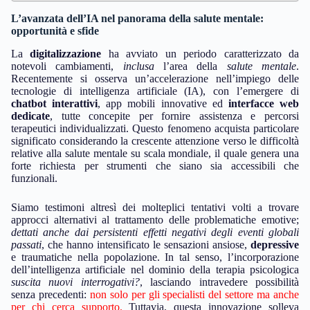
L’avanzata dell’IA nel panorama della salute mentale:
opportunità e sfide
La
digitalizzazione
ha avviato un periodo caratterizzato da
notevoli cambiamenti,
inclusa
l’area della
salute mentale
.
Recentemente si osserva un’accelerazione nell’impiego delle
tecnologie di intelligenza artificiale (IA), con l’emergere di
chatbot interattivi
, app mobili innovative ed
interfacce web
dedicate
, tutte concepite per fornire assistenza e percorsi
terapeutici individualizzati. Questo fenomeno acquista particolare
significato considerando la crescente attenzione verso le difficoltà
relative alla salute mentale su scala mondiale, il quale genera una
forte richiesta per strumenti che siano sia accessibili che
funzionali.
Siamo testimoni altresì dei molteplici tentativi volti a trovare
approcci alternativi al trattamento delle problematiche emotive;
dettati anche dai persistenti effetti negativi degli eventi globali
passati
, che hanno intensificato le sensazioni ansiose,
depressive
e traumatiche nella popolazione. In tal senso, l’incorporazione
dell’intelligenza artificiale nel dominio della terapia psicologica
suscita nuovi interrogativi?
, lasciando intravedere possibilità
senza precedenti:
non solo per gli specialisti del settore ma anche
per chi cerca supporto.
Tuttavia, questa innovazione solleva