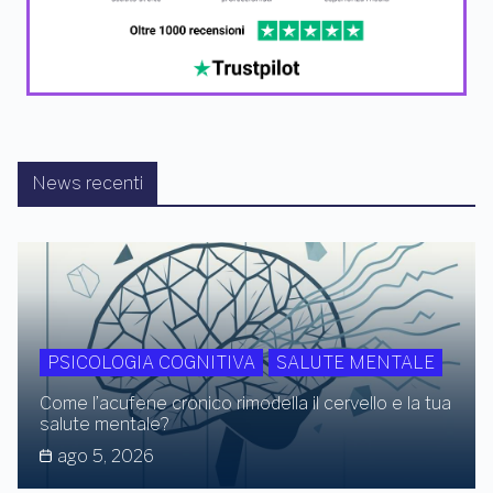
News recenti
PSICOLOGIA COGNITIVA
SALUTE MENTALE
Come l’acufene cronico rimodella il cervello e la tua
salute mentale?
ago 5, 2026