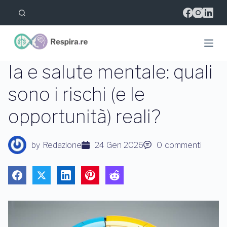
S
a
l
t
a
a
l
Ia e salute mentale: quali
c
o
sono i rischi (e le
n
t
opportunità) reali?
e
n
u
t
by
Redazione
24 Gen 2026
0
commenti
o