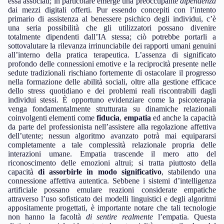
essa associati; in particolare emerge una preoccupante
dipendenza
dai mezzi digitali offerti. Pur essendo concepiti con l’intento
primario di assistenza al benessere psichico degli individui, c’è
una seria possibilità che gli utilizzatori possano divenire
totalmente dipendenti dall’IA stessa; ciò potrebbe portarli a
sottovalutare la rilevanza irrinunciabile dei rapporti umani genuini
all’interno della pratica terapeutica. L’assenza di significato
profondo delle connessioni emotive e la reciprocità presente nelle
sedute tradizionali rischiano fortemente di ostacolare il progresso
nella formazione delle abilità sociali, oltre alla gestione efficace
dello stress quotidiano e dei problemi reali riscontrabili dagli
individui stessi. È opportuno evidenziare come la psicoterapia
venga fondamentalmente strutturata su dinamiche relazionali
coinvolgenti elementi come
fiducia
,
empatia
ed anche la capacità
da parte del professionista nell’assistere alla regolazione affettiva
dell’utente; nessun algoritmo avanzato potrà mai equipararsi
completamente a tale complessità relazionale propria delle
interazioni umane. Empatia trascende il mero atto del
riconoscimento delle emozioni altrui; si tratta piuttosto della
capacità
di assorbirle in modo significativo
, stabilendo una
connessione affettiva autentica. Sebbene i sistemi d’intelligenza
artificiale possano emulare reazioni considerate empatiche
attraverso l’uso sofisticato dei modelli linguistici e degli algoritmi
appositamente progettati, è importante notare che tali tecnologie
non hanno la facoltà
di sentire realmente
l’empatia. Questa