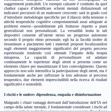
suggerimenti praticabili. Un esempio calzante è costituito da quel
chatbot capace d’identificare schemi mentali disfunzionali od
indicatori precursori di un malessere crescente: sarà in grado così
d’introdurre metodologie specifiche per il rilascio della tensione o
attività terapeutiche cognitive comportamentali assai adeguate ai
problemi emersi—possibilmente più fruttuose rispetto a piani
generalizzati non personalizzati. La versatilità insita in tali
dispositivi consente all’utente stesso un progresso autonomo
secondo il proprio ritmo personale; egli ha la facoltà inoltre di
riesaminare a piacimento tutti i materiali proposti focalizzandosi
sugli elementi maggiormente significativi del proprio percorso
esperienziale rendendo così ottimale l’impatto della terapia
intrapresa. La capacità di
personalizzare
ed adattare
continuamente le esperienze degli utenti si presenta come un
elemento chiave per massimizzare il loro coinvolgimento. Questo
approccio non solo intensifica la partecipazione degli utenti, ma è
fondamentale anche per rafforzare la loro adesione al percorso
terapeutico, due elementi imprescindibili nella ricerca di risultati
significativi e sostenibili.
I rischi e le ombre: dipendenza, empatia e disinformazione
Malgrado i chiari vantaggi derivanti dall’introduzione dell’IA nel
campo della salute mentale, è fondamentale considerare i rischi ad