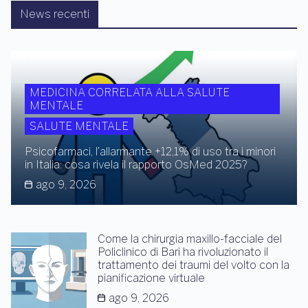
News recenti
MEDICINA CORRELATA ALLA SALUTE
MENTALE
SALUTE MENTALE
Psicofarmaci, l’allarmante +12,1% di uso tra i minori
in Italia: cosa rivela il rapporto OsMed 2025?
ago 9, 2026
Come la chirurgia maxillo-facciale del
Policlinico di Bari ha rivoluzionato il
trattamento dei traumi del volto con la
pianificazione virtuale
ago 9, 2026