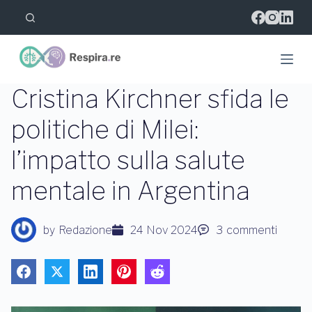
S
a
l
t
a
a
l
Cristina Kirchner sfida le
c
o
politiche di Milei:
n
t
l’impatto sulla salute
e
n
u
mentale in Argentina
t
o
by
Redazione
24 Nov 2024
3
commenti