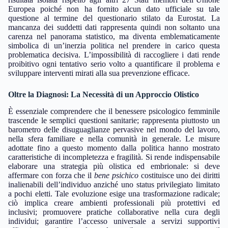
Europea poiché non ha fornito alcun dato ufficiale su tale
questione al termine del questionario stilato da Eurostat. La
mancanza dei suddetti dati rappresenta quindi non soltanto una
carenza nel panorama statistico, ma diventa emblematicamente
simbolica di un’inerzia politica nel prendere in carico questa
problematica decisiva. L’impossibilità di raccogliere i dati rende
proibitivo ogni tentativo serio volto a quantificare il problema e
sviluppare interventi mirati alla sua prevenzione efficace.
Oltre la Diagnosi: La Necessità di un Approccio Olistico
È essenziale comprendere che il benessere psicologico femminile
trascende le semplici questioni sanitarie; rappresenta piuttosto un
barometro delle disuguaglianze pervasive nel mondo del lavoro,
nella sfera familiare e nella comunità in generale. Le misure
adottate fino a questo momento dalla politica hanno mostrato
caratteristiche di incompletezza e fragilità. Si rende indispensabile
elaborare una strategia più olistica ed embrionale: si deve
affermare con forza che il
bene psichico
costituisce uno dei diritti
inalienabili dell’individuo anziché uno status privilegiato limitato
a pochi eletti. Tale evoluzione esige una trasformazione radicale;
ciò implica creare ambienti professionali più protettivi ed
inclusivi; promuovere pratiche collaborative nella cura degli
individui; garantire l’accesso universale a servizi supportivi