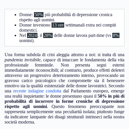
Donne:
50%
più probabilità di depressione cronica
rispetto agli uomini.
Donne investono
13 ore
settimanali extra nei compiti
domestici.
Nel
2024
, il
28%
delle donne lavora part-time (vs
8%
uomini).
Una forma subdola di crisi aleggia attorno a noi: si tratta di una
pandemia invisibile
, capace di intaccare le fondamenta della vita
professionale femminile. Non presenta segni esterni
immediatamente riconoscibili; al contrario, produce effetti deleteri
attraverso un progressivo deterioramento interno, provocando un
gravoso carico psicologico che compromette sia il benessere
emotivo sia la qualità esistenziale delle donne lavoratrici. Secondo
una
recente indagine condotta
dal Parlamento europeo, emerge
una realtà inquietante: le donne presentano quasi il
50% in più di
probabilità di incorrere in forme croniche di depressione
rispetto agli uomini
. Questo fenomeno preoccupante non
rappresenta semplicemente una peculiarità isolata; piuttosto funge
da indicatore lampante dei disagi strutturali intrinseci nella nostra
società moderna.