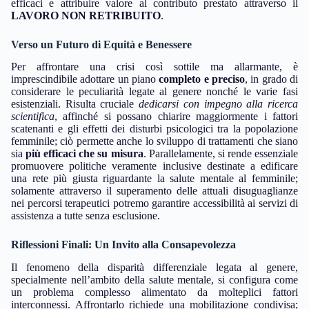
efficaci e attribuire valore al contributo prestato attraverso il
LAVORO NON RETRIBUITO
.
Verso un Futuro di Equità e Benessere
Per affrontare una crisi così sottile ma allarmante, è
imprescindibile adottare un piano
completo e preciso
, in grado di
considerare le peculiarità legate al genere nonché le varie fasi
esistenziali. Risulta cruciale
dedicarsi con impegno alla ricerca
scientifica
, affinché si possano chiarire maggiormente i fattori
scatenanti e gli effetti dei disturbi psicologici tra la popolazione
femminile; ciò permette anche lo sviluppo di trattamenti che siano
sia
più efficaci che su misura
. Parallelamente, si rende essenziale
promuovere politiche veramente inclusive destinate a edificare
una rete più giusta riguardante la salute mentale al femminile;
solamente attraverso il superamento delle attuali disuguaglianze
nei percorsi terapeutici potremo garantire accessibilità ai servizi di
assistenza a tutte senza esclusione.
Riflessioni Finali: Un Invito alla Consapevolezza
Il fenomeno della disparità differenziale legata al genere,
specialmente nell’ambito della salute mentale, si configura come
un problema complesso alimentato da molteplici fattori
interconnessi. Affrontarlo richiede una mobilitazione condivisa;