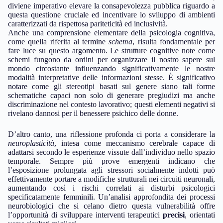
diviene imperativo elevare la consapevolezza pubblica riguardo a
questa questione cruciale ed incentivare lo sviluppo di ambienti
caratterizzati da rispettosa pariteticità ed inclusività.
Anche una comprensione elementare della psicologia cognitiva,
come quella riferita al termine
schema
, risulta fondamentale per
fare luce su questo argomento. Le strutture cognitive note come
schemi fungono da ordini per organizzare il nostro sapere sul
mondo circostante influenzando significativamente le nostre
modalità interpretative delle informazioni stesse. È significativo
notare come gli stereotipi basati sul genere siano tali forme
schematiche capaci non solo di generare pregiudizi ma anche
discriminazione nel contesto lavorativo; questi elementi negativi si
rivelano dannosi per il benessere psichico delle donne.
D’altro canto, una riflessione profonda ci porta a considerare la
neuroplasticità
, intesa come meccanismo cerebrale capace di
adattarsi secondo le esperienze vissute dall’individuo nello spazio
temporale. Sempre più prove emergenti indicano che
l’esposizione prolungata agli stressori socialmente indotti può
effettivamente portare a modifiche strutturali nei circuiti neuronali,
aumentando così i rischi correlati ai disturbi psicologici
specificatamente femminili. Un’analisi approfondita dei processi
neurobiologici che si celano dietro questa vulnerabilità offre
l’opportunità di sviluppare interventi terapeutici
precisi
, orientati