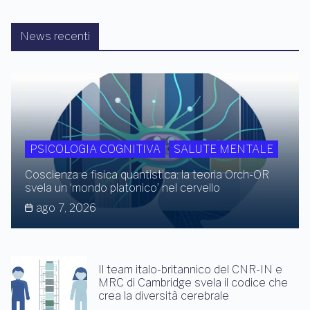
News recenti
PSICOLOGIA COGNITIVA
SALUTE MENTALE
Coscienza e fisica quantistica: la teoria Orch-OR
svela un ‘mondo platonico’ nel cervello
ago 7, 2026
Il team italo-britannico del CNR-IN e
MRC di Cambridge svela il codice che
crea la diversità cerebrale