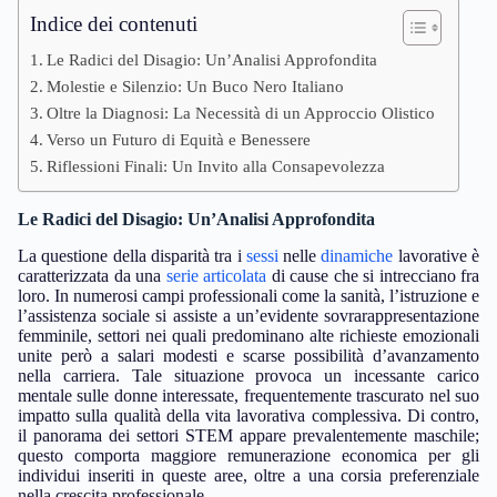
Indice dei contenuti
Le Radici del Disagio: Un’Analisi Approfondita
Molestie e Silenzio: Un Buco Nero Italiano
Oltre la Diagnosi: La Necessità di un Approccio Olistico
Verso un Futuro di Equità e Benessere
Riflessioni Finali: Un Invito alla Consapevolezza
Le Radici del Disagio: Un’Analisi Approfondita
La questione della disparità tra i
sessi
nelle
dinamiche
lavorative è
caratterizzata da una
serie articolata
di cause che si intrecciano fra
loro. In numerosi campi professionali come la sanità, l’istruzione e
l’assistenza sociale si assiste a un’evidente sovrarappresentazione
femminile, settori nei quali predominano alte richieste emozionali
unite però a salari modesti e scarse possibilità d’avanzamento
nella carriera. Tale situazione provoca un incessante carico
mentale sulle donne interessate, frequentemente trascurato nel suo
impatto sulla qualità della vita lavorativa complessiva. Di contro,
il panorama dei settori STEM appare prevalentemente maschile;
questo comporta maggiore remunerazione economica per gli
individui inseriti in queste aree, oltre a una corsia preferenziale
nella crescita professionale.