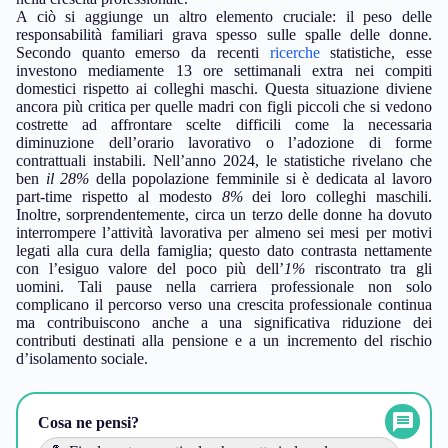
A ciò si aggiunge un altro elemento cruciale: il peso delle
responsabilità familiari grava spesso sulle spalle delle donne.
Secondo quanto emerso da recenti
ricerche
statistiche, esse
investono mediamente 13 ore settimanali extra nei compiti
domestici rispetto ai colleghi maschi. Questa situazione diviene
ancora più critica per quelle madri con figli piccoli che si vedono
costrette ad affrontare scelte difficili come la necessaria
diminuzione dell’orario lavorativo o l’adozione di forme
contrattuali instabili. Nell’anno 2024, le statistiche rivelano che
ben
il 28%
della popolazione femminile si è dedicata al lavoro
part-time rispetto al modesto
8%
dei loro colleghi maschili.
Inoltre, sorprendentemente, circa un terzo delle donne ha dovuto
interrompere l’attività lavorativa per almeno sei mesi per motivi
legati alla cura della famiglia; questo dato contrasta nettamente
con l’esiguo valore del poco più dell’
1%
riscontrato tra gli
uomini. Tali pause nella carriera professionale non solo
complicano il percorso verso una crescita professionale continua
ma contribuiscono anche a una significativa riduzione dei
contributi destinati alla pensione e a un incremento del rischio
d’isolamento sociale.
Cosa ne pensi?