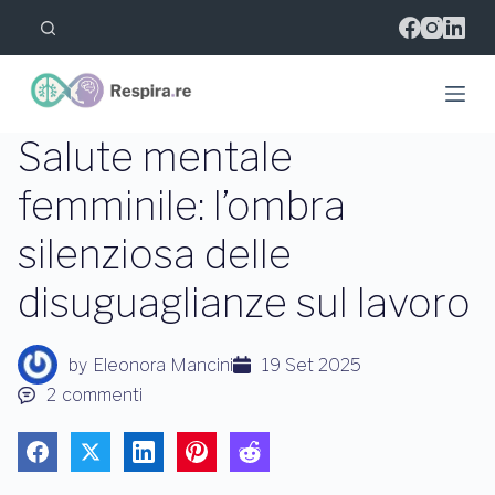
S
a
l
t
a
a
l
Salute mentale
c
o
femminile: l’ombra
n
t
silenziosa delle
e
n
u
disuguaglianze sul lavoro
t
o
by
Eleonora Mancini
19 Set 2025
2
commenti