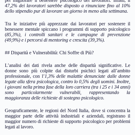
per migliorare il benessere psicologico dei lavoratori. Infatti, il
47,2%
dei lavoratori sarebbe disposto a rinunciare fino al
10%
dello stipendio pur di lavorare un giorno in meno alla settimana.
Tra le iniziative più apprezzate dai lavoratori per sostenere il
benessere mentale spiccano i programmi di supporto psicologico
(
85,3%
), i controlli sanitari e le campagne di prevenzione
(
49,9%
) e i percorsi di mentoring e crescita (
39,3%
).
## Disparità e Vulnerabilità: Chi Soffre di Più?
L’analisi dei dati rivela anche delle disparità significative. Le
donne sono più colpite dai disturbi psichici legati all’ambito
professionale, con l’
1,3%
delle malattie denunciate dalle donne
legate alla sfera psicologica, contro lo
0,5%
degli uomini. Inoltre,
i giovani nella prima fase della loro carriera (tra i
25
e i
34
anni)
sono particolarmente vulnerabili, rappresentando la
maggioranza delle richieste di sostegno psicologico.
Geograficamente, le regioni del Nord Italia, dove si concentra la
maggior parte delle attività industriali e aziendali, registrano il
maggior numero di richieste di supporto psicologico per problemi
legati al lavoro.