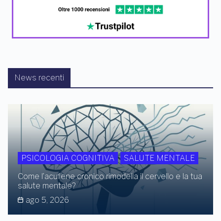
News recenti
PSICOLOGIA COGNITIVA
SALUTE MENTALE
Come l’acufene cronico rimodella il cervello e la tua
salute mentale?
ago 5, 2026