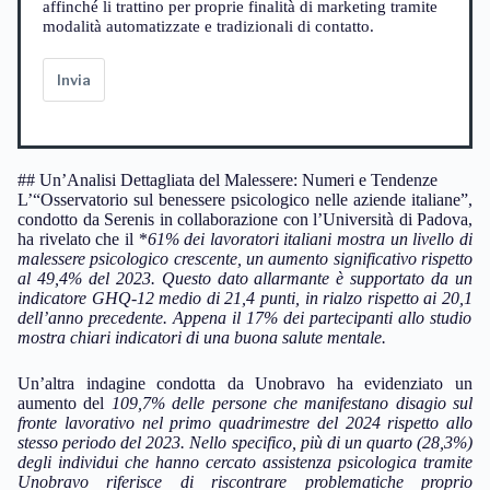
affinché li trattino per proprie finalità di marketing tramite
modalità automatizzate e tradizionali di contatto.
Invia
## Un’Analisi Dettagliata del Malessere: Numeri e Tendenze
L’“Osservatorio sul benessere psicologico nelle aziende italiane”,
condotto da Serenis in collaborazione con l’Università di Padova,
ha rivelato che il *
61%
dei lavoratori italiani mostra un livello di
malessere psicologico crescente, un aumento significativo rispetto
al
49,4%
del 2023. Questo dato allarmante è supportato da un
indicatore GHQ-12 medio di
21,4
punti, in rialzo rispetto ai
20,1
dell’anno precedente. Appena il
17%
dei partecipanti allo studio
mostra chiari indicatori di una buona salute mentale.
Un’altra indagine condotta da Unobravo ha evidenziato un
aumento del
109,7%
delle persone che manifestano disagio sul
fronte lavorativo nel primo quadrimestre del 2024 rispetto allo
stesso periodo del 2023. Nello specifico, più di un quarto (
28,3%
)
degli individui che hanno cercato assistenza psicologica tramite
Unobravo riferisce di riscontrare problematiche proprio