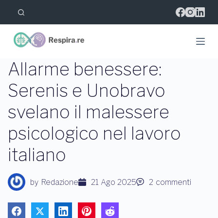
S
a
l
t
a
a
l
Allarme benessere:
c
o
Serenis e Unobravo
n
t
svelano il malessere
e
n
u
psicologico nel lavoro
t
o
italiano
by
Redazione
21 Ago 2025
2
commenti