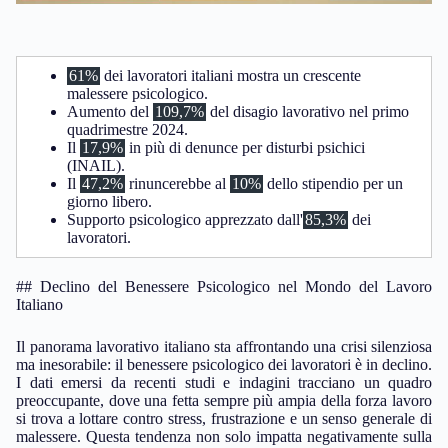
61%
dei lavoratori italiani mostra un crescente
malessere psicologico.
Aumento del
109,7%
del disagio lavorativo nel primo
quadrimestre 2024.
Il
17,9%
in più di denunce per disturbi psichici
(INAIL).
Il
47,2%
rinuncerebbe al
10%
dello stipendio per un
giorno libero.
Supporto psicologico apprezzato dall'
85,3%
dei
lavoratori.
## Declino del Benessere Psicologico nel Mondo del Lavoro
Italiano
Il panorama lavorativo italiano sta affrontando una crisi silenziosa
ma inesorabile: il benessere psicologico dei lavoratori è in declino.
I dati emersi da recenti studi e indagini tracciano un quadro
preoccupante, dove una fetta sempre più ampia della forza lavoro
si trova a lottare contro stress, frustrazione e un senso generale di
malessere. Questa tendenza non solo impatta negativamente sulla