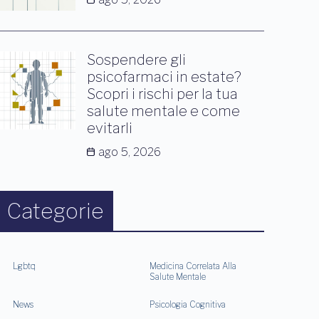
Sospendere gli
psicofarmaci in estate?
Scopri i rischi per la tua
salute mentale e come
evitarli
ago 5, 2026
Categorie
Lgbtq
Medicina Correlata Alla
Salute Mentale
News
Psicologia Cognitiva