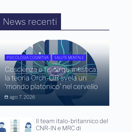
News recenti
PSICOLOGIA COGNITIVA
SALUTE MENTALE
Coscienza e fisica quantistica:
la teoria Orch-OR svela un
‘mondo platonico’ nel cervello
ago 7, 2026
Il team italo-britannico del
CNR-IN e MRC di