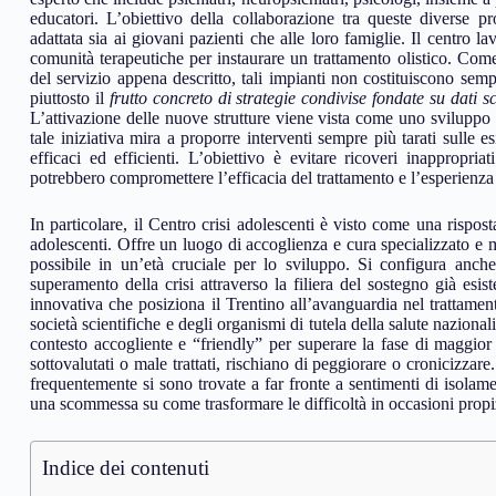
educatori. L’obiettivo della collaborazione tra queste diverse pr
adattata sia ai giovani pazienti che alle loro famiglie. Il centro l
comunità terapeutiche per instaurare un trattamento olistico. Come 
del servizio appena descritto, tali impianti non costituiscono sem
piuttosto il
frutto concreto di strategie condivise fondate su dati sc
L’attivazione delle nuove strutture viene vista come uno sviluppo cr
tale iniziativa mira a proporre interventi sempre più tarati sulle es
efficaci ed efficienti. L’obiettivo è evitare ricoveri inappropria
potrebbero compromettere l’efficacia del trattamento e l’esperienza
In particolare, il Centro crisi adolescenti è visto come una rispos
adolescenti. Offre un luogo di accoglienza e cura specializzato e mul
possibile in un’età cruciale per lo sviluppo. Si configura anch
superamento della crisi attraverso la filiera del sostegno già esis
innovativa che posiziona il Trentino all’avanguardia nel trattamen
società scientifiche e degli organismi di tutela della salute nazional
contesto accogliente e “friendly” per superare la fase di maggior 
sottovalutati o male trattati, rischiano di peggiorare o cronicizzar
frequentemente si sono trovate a far fronte a sentimenti di isolame
una scommessa su come trasformare le difficoltà in occasioni propizi
Indice dei contenuti