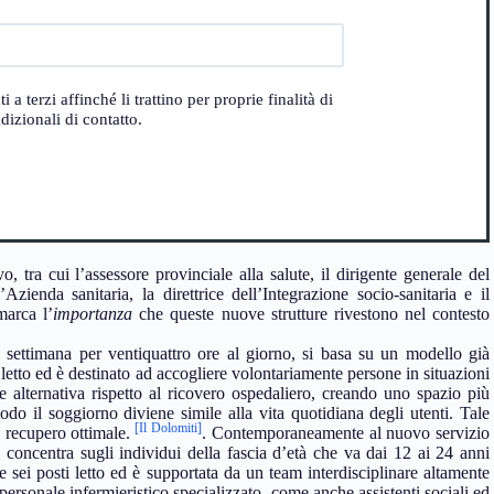
 terzi affinché li trattino per proprie finalità di
izionali di contatto.
o, tra cui l’assessore provinciale alla salute, il dirigente generale del
’Azienda sanitaria, la direttrice dell’Integrazione socio-sanitaria e il
marca l’
importanza
che queste nuove strutture rivestono nel contesto
a settimana per ventiquattro ore al giorno, si basa su un modello già
letto ed è destinato ad accogliere volontariamente persone in situazioni
 alternativa rispetto al ricovero ospedaliero, creando uno spazio più
do il soggiorno diviene simile alla vita quotidiana degli utenti. Tale
[Il Dolomiti]
n recupero ottimale.
. Contemporaneamente al nuovo servizio
si concentra sugli individui della fascia d’età che va dai 12 ai 24 anni
e sei posti letto ed è supportata da un team interdisciplinare altamente
 personale infermieristico specializzato, come anche assistenti sociali ed