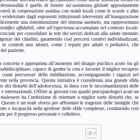
ofessionalità è quello di fornire un’assistenza globale appositamente
avorerà in cooperazione assidua con realtà locali come le scuole e altre
evidenziato dagli esponenti istituzionali intervenuti all’inaugurazione
plicemente una ristrutturazione del sistema sanitario, ma rappresentano
ientifici affidabili, oltre all’esperienza accumulata nel contesto locale.
uciale per consolidare la rete dei servizi dedicati alla salute mentale;
igenze dei cittadini, garantendo così percorsi curativi individualizzati,
ti in contesti non idonei, come i reparti per adulti o pediatrici, che
 del paziente.
ta concreta e appropriata all’aumento del disagio psichico acuto tra gli
tidisciplinare, capace di gestire la crisi e favorire il miglior recupero
e come precursore della riabilitazione, accompagnando i ragazzi nel
tente nella provincia. Questa iniziativa è considerata una grande sfida
to dei disturbi dell’adolescenza, in linea con le raccomandazioni delle
i e internazionali. Offrire ai giovani con quadri psicopatologici acuti un
malessere ha l’ambizione di orientare a miglior sorte disturbi che, se
e. Questo è un reale sforzo per affrontare le esigenze delle famiglie che
nto e incapacità nella gestione delle sfide complesse, costituendo così
e per il progresso personale e collettivo.