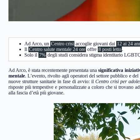
Ad Arco, un
Centro crisi
accoglie giovani dai
12 ai 24 an
Il
Centro salute mentale 24 ore
offre
8 posti letto
.
Solo il
7%
degli studi considera stigma identitario LGBT
Ad Arco, è stata recentemente presentata una
significativa iniziat
mentale
. L’evento, rivolto agli operatori del settore pubblico e del 
nuove strutture sanitarie in fase di avvio: il
Centro crisi per adole
risposte più tempestive e personalizzate a coloro che si trovano ad 
alla fascia d’età più giovane.