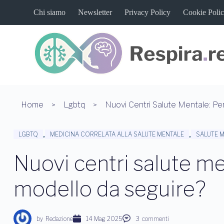
S
Chi siamo
Newsletter
Privacy Policy
Cookie Poli
a
l
t
a
a
l
c
o
n
t
Home
Lgbtq
e
n
u
,
,
LGBTQ
MEDICINA CORRELATA ALLA SALUTE MENTALE
SALUTE 
t
o
Nuovi centri salute m
modello da seguire?
by
Redazione
14 Mag 2025
3
commenti