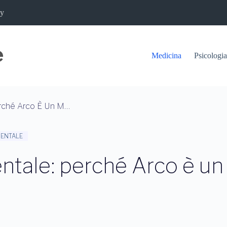
cy
Medicina
Psicologia
Nuovi Centri Salute Mentale: Perché Arco È Un Modello Da Seguire?
MENTALE
entale: perché Arco è un