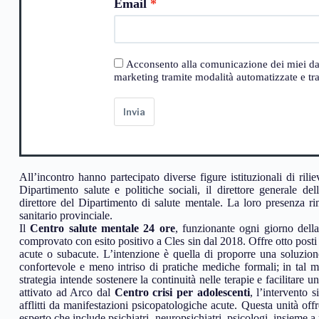
Email
Acconsento alla comunicazione dei miei dati a
marketing tramite modalità automatizzate e trad
Invia
All’incontro hanno partecipato diverse figure istituzionali di riliev
Dipartimento salute e politiche sociali, il direttore generale dell
direttore del Dipartimento di salute mentale. La loro presenza ri
sanitario provinciale.
Il
Centro salute mentale 24 ore
, funzionante ogni giorno dell
comprovato con esito positivo a Cles sin dal 2018. Offre otto posti 
acute o subacute. L’intenzione è quella di proporre una soluzione
confortevole e meno intriso di pratiche mediche formali; in tal mo
strategia intende sostenere la continuità nelle terapie e facilitare u
attivato ad Arco dal
Centro crisi per adolescenti
, l’intervento 
afflitti da manifestazioni psicopatologiche acute. Questa unità offr
esperto che include psichiatri, neuropsichiatri, psicologi, insieme a