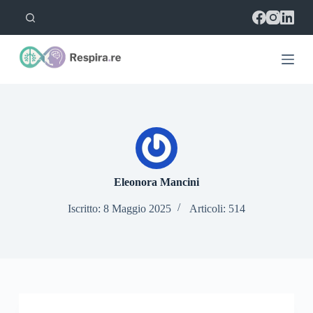
S
a
l
t
a
a
l
c
o
n
t
e
n
u
Eleonora Mancini
t
o
Iscritto: 8 Maggio 2025
Articoli: 514