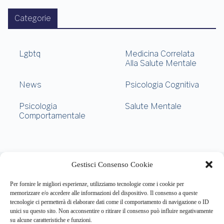
Categorie
Lgbtq
Medicina Correlata
Alla Salute Mentale
News
Psicologia Cognitiva
Psicologia
Salute Mentale
Comportamentale
About this website
Gestisci Consenso Cookie
Respira.re
ogni giorno trova per te le notizie più importanti su
psicologia e salute mentale.
Per fornire le migliori esperienze, utilizziamo tecnologie come i cookie per
memorizzare e/o accedere alle informazioni del dispositivo. Il consenso a queste
tecnologie ci permetterà di elaborare dati come il comportamento di navigazione o ID
Address:
unici su questo sito. Non acconsentire o ritirare il consenso può influire negativamente
VIA USODIMARE 3 - 37138 - VERONA (VR)
su alcune caratteristiche e funzioni.