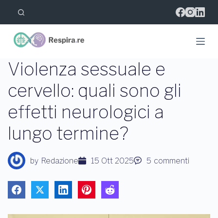
S
a
l
t
a
a
l
Violenza sessuale e
c
o
cervello: quali sono gli
n
t
effetti neurologici a
e
n
u
lungo termine?
t
o
by
Redazione
15 Ott 2025
5
commenti