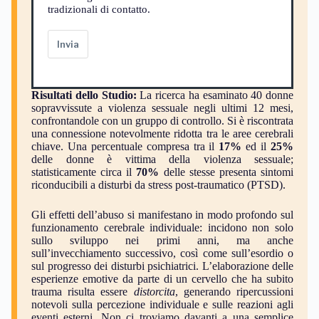
tradizionali di contatto.
Invia
Risultati dello Studio:
La ricerca ha esaminato 40 donne
sopravvissute a violenza sessuale negli ultimi 12 mesi,
confrontandole con un gruppo di controllo. Si è riscontrata
una connessione notevolmente ridotta tra le aree cerebrali
chiave. Una percentuale compresa tra il
17%
ed il
25%
delle donne è vittima della violenza sessuale;
statisticamente circa il
70%
delle stesse presenta sintomi
riconducibili a disturbi da stress post-traumatico (PTSD).
Gli effetti dell’abuso si manifestano in modo profondo sul
funzionamento cerebrale individuale: incidono non solo
sullo sviluppo nei primi anni, ma anche
sull’invecchiamento successivo, così come sull’esordio o
sul progresso dei disturbi psichiatrici. L’elaborazione delle
esperienze emotive da parte di un cervello che ha subito
trauma risulta essere
distorcita
, generando ripercussioni
notevoli sulla percezione individuale e sulle reazioni agli
eventi esterni. Non ci troviamo davanti a una semplice