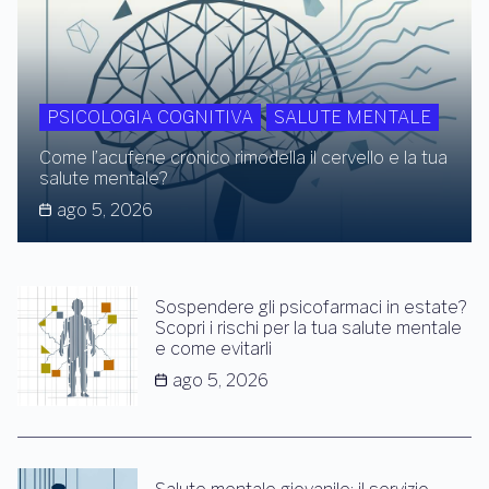
PSICOLOGIA COGNITIVA
SALUTE MENTALE
Come l’acufene cronico rimodella il cervello e la tua
salute mentale?
ago 5, 2026
Sospendere gli psicofarmaci in estate?
Scopri i rischi per la tua salute mentale
e come evitarli
ago 5, 2026