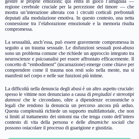
gestire le proprie emozioni; qui entra in gioco l’amigdala —
regione cerebrale cruciale per la percezione del timore — che
mostra un’interazione alterata con i circuiti corticali prefrontali
deputati alla modulazione emotiva. In questo contesto, una netta
connessione tra l’elaborazione emozionale e la memoria risulta
compromessa.
La sessualità, anch’essa, può essere gravemente compromessa in
seguito a un trauma sessuale. Le disfunzioni sessuali post-abuso
sono un problema comune che richiede un approccio integrato tra
neuroscienze e psicoanalisi per essere affrontato efficacemente. Il
concetto di “embodiment” (incarnazione) emerge come chiave per
comprendere come il trauma non resti solo nella mente, ma si
manifesti nel corpo e nelle sue funzioni più intime.
La difficoltà nella denuncia degli abusi è un altro aspetto cruciale:
spesso le vittime non denunciano a causa di
pregiudizi e stereotipi
dannosi
che le circondano, oltre a dipendenze economiche o
legali che rendono la denuncia un percorso ancora più arduo.
Questa complessità richiede un supporto multifattoriale, che non
si limiti al trattamento dei sintomi ma che tenga conto dell’intero
contesto di vita della persona e delle
dinamiche sociali
che
possono ostacolare il processo di guarigione e giustizia.