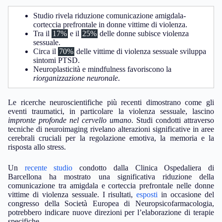
Studio rivela riduzione comunicazione amigdala-
corteccia prefrontale in donne vittime di violenza.
Tra il
17%
e il
25%
delle donne subisce violenza
sessuale.
Circa il
70%
delle vittime di violenza sessuale sviluppa
sintomi PTSD.
Neuroplasticità e mindfulness favoriscono la
riorganizzazione neuronale
.
Le ricerche neuroscientifiche più recenti dimostrano come gli
eventi traumatici, in particolare la violenza sessuale, lascino
impronte profonde nel cervello umano
. Studi condotti attraverso
tecniche di neuroimaging rivelano alterazioni significative in aree
cerebrali cruciali per la regolazione emotiva, la memoria e la
risposta allo stress.
Un
recente studio
condotto dalla Clinica Ospedaliera di
Barcellona ha mostrato una significativa riduzione della
comunicazione tra amigdala e corteccia prefrontale nelle donne
vittime di violenza sessuale. I risultati,
esposti
in occasione del
congresso della Società Europea di Neuropsicofarmacologia,
potrebbero indicare nuove direzioni per l’elaborazione di terapie
specifiche.