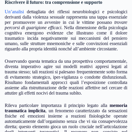
Riscrivere il futuro: tra comprensione e supporto
Un’analisi
dettagliata dei riflessi neurobiologici e psicologici
derivanti dalla violenza sessuale rappresenta una tappa essenziale
per promuovere un avvenire in cui le vittime possano
trovare
percorsi di guarigione efficaci
. Nella dimensione della psicologia
cognitiva emergono evidenze che illustrano come il dolore
traumatico incida negativamente sui meccanismi del pensiero
umano, sulle strutture mnemoniche e sulle convinzioni essenziali
riguardo alla propria identità nonché all’ambiente circostante.
Osservando questa tematica da una prospettiva comportamentale,
diventa imperativo agire sui modelli reattivi appresi legati al
trauma stesso; tali reazioni si palesano frequentemente sotto forma
di evitamento strategico, iper-vigilanza o condotte disfunzionali.
Risultano fondamentali approcci quali l’esposizione controllata
assieme alla ristrutturazione delle reazioni affettive nel cercare di
attutire gli effetti nocivi del trauma subìto.
Rileva particolare importanza il principio legato alla
memoria
traumatica implicita
, un fenomeno caratterizzato da sensazioni
fisiche ed emozioni insieme a reazioni fisiologiche operate
automaticamente dall’organismo senza che vi sia consapevolezza
diretta; questo elemento gioca un ruolo cruciale nell’articolazione
degli interventi terapeutici. Il recupero non consiste nel