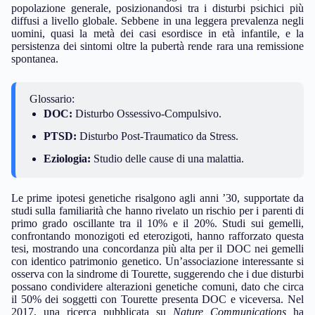
popolazione generale, posizionandosi tra i disturbi psichici più
diffusi a livello globale. Sebbene in una leggera prevalenza negli
uomini, quasi la metà dei casi esordisce in età infantile, e la
persistenza dei sintomi oltre la pubertà rende rara una remissione
spontanea.
Glossario:
DOC:
Disturbo Ossessivo-Compulsivo.
PTSD:
Disturbo Post-Traumatico da Stress.
Eziologia:
Studio delle cause di una malattia.
Le prime ipotesi genetiche risalgono agli anni ’30, supportate da
studi sulla familiarità che hanno rivelato un rischio per i parenti di
primo grado oscillante tra il 10% e il 20%. Studi sui gemelli,
confrontando monozigoti ed eterozigoti, hanno rafforzato questa
tesi, mostrando una concordanza più alta per il DOC nei gemelli
con identico patrimonio genetico. Un’associazione interessante si
osserva con la sindrome di Tourette, suggerendo che i due disturbi
possano condividere alterazioni genetiche comuni, dato che circa
il 50% dei soggetti con Tourette presenta DOC e viceversa. Nel
2017, una ricerca pubblicata su
Nature Communications
ha