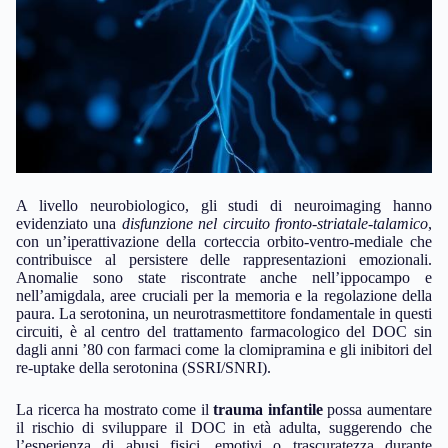
A livello neurobiologico, gli studi di neuroimaging hanno
evidenziato una
disfunzione nel circuito fronto-striatale-talamico
,
con un’iperattivazione della corteccia orbito-ventro-mediale che
contribuisce al persistere delle rappresentazioni emozionali.
Anomalie sono state riscontrate anche nell’ippocampo e
nell’amigdala, aree cruciali per la memoria e la regolazione della
paura. La serotonina, un neurotrasmettitore fondamentale in questi
circuiti, è al centro del trattamento farmacologico del DOC sin
dagli anni ’80 con farmaci come la clomipramina e gli inibitori del
re-uptake della serotonina (SSRI/SNRI).
La ricerca ha mostrato come il
trauma infantile
possa aumentare
il rischio di sviluppare il DOC in età adulta, suggerendo che
l’esperienza di abusi fisici, emotivi o trascuratezza durante