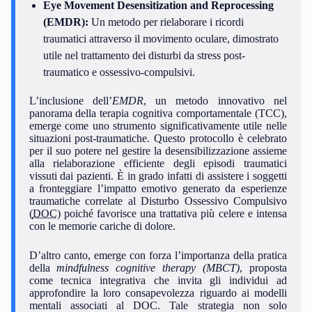
Eye Movement Desensitization and Reprocessing
(EMDR):
Un metodo per rielaborare i ricordi
traumatici attraverso il movimento oculare, dimostrato
utile nel trattamento dei disturbi da stress post-
traumatico e ossessivo-compulsivi.
L’inclusione dell’
EMDR
, un metodo innovativo nel
panorama della terapia cognitiva comportamentale (TCC),
emerge come uno strumento significativamente utile nelle
situazioni post-traumatiche. Questo protocollo è celebrato
per il suo potere nel gestire la desensibilizzazione assieme
alla rielaborazione efficiente degli episodi traumatici
vissuti dai pazienti. È in grado infatti di assistere i soggetti
a fronteggiare l’impatto emotivo generato da esperienze
traumatiche correlate al Disturbo Ossessivo Compulsivo
(
DOC
) poiché favorisce una trattativa più celere e intensa
con le memorie cariche di dolore.
D’altro canto, emerge con forza l’importanza della pratica
della
mindfulness cognitive therapy (MBCT)
, proposta
come tecnica integrativa che invita gli individui ad
approfondire la loro consapevolezza riguardo ai modelli
mentali associati al DOC. Tale strategia non solo