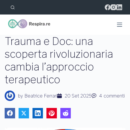
S
a
l
t
a
a
l
Trauma e Doc: una
c
o
scoperta rivoluzionaria
n
t
cambia l’approccio
e
n
u
terapeutico
t
o
by
Beatrice Ferrari
20 Set 2025
4
commenti