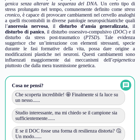
genica senza alterare la sequenza del DNA
. Un certo tipo di
stress prolungato nel tempo, comunemente definito come
stress
cronico
, è capace di provocare cambiamenti nel cervello analoghi
a quelli riscontrabili in diverse patologie neuropsichiatriche quali
l’
anoressia nervosa
, il
disturbo d’ansia generalizzata
, il
disturbo di panico
, il disturbo ossessivo-compulsivo (
DOC
) e il
disturbo da stress post-traumatico (
PTSD
). Tale evidenza
suggerisce che un’interazione con elementi stressanti, specie
durante le fasi formative della vita, possa dare origine a
modificazioni plastiche nei neuroni. Questi cambiamenti sono
influenzati maggiormente dai meccanismi dell’
epigenetica
piuttosto che dalla mera trasmissione genetica.
Cosa ne pensi?
Che scoperta incredibile! 🤩 Finalmente si fa luce su
un nesso......
Studio interessante, ma mi chiedo se il campione sia
sufficientemente......
E se il DOC fosse una forma di resilienza distorta? 🤔
Un modo......