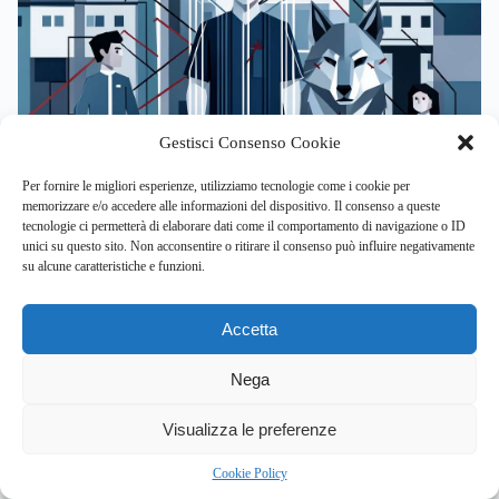
Gestisci Consenso Cookie
Per fornire le migliori esperienze, utilizziamo tecnologie come i cookie per
SALUTE MENTALE
TRAUMI
memorizzare e/o accedere alle informazioni del dispositivo. Il consenso a queste
tecnologie ci permetterà di elaborare dati come il comportamento di navigazione o ID
unici su questo sito. Non acconsentire o ritirare il consenso può influire negativamente
Il caso Corvetto: l’impatto dei traumi e della
su alcune caratteristiche e funzioni.
disuguaglianza sui giovani di seconda generazione a
Milano
Accetta
By
Eleonora Mancini
Nega
abbiamo analizzato come le esperienze di batour, anas e
abdel…
4
Visualizza le preferenze
Cookie Policy