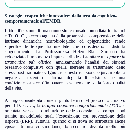
Strategie terapeutiche innovative: dalla terapia cognitivo-
comportamentale all’EMDR
L’identificazione di una connessione causale immediata fra traumi
e
D. O. C.
, accompagnata dalla progressiva comprensione delle
intricate dinamiche neurobiologiche ed epigenetiche, rende
superflue le terapie frammentate che considerano i disturbi
singolarmente. La Professoressa Helen Blair Simpson ha
evidenziato l’importanza imprescindibile di adottare un
approccio
terapeutico più olistico
, amalgamando l’analisi dei sintomi
ossessivo-compulsivi con quella inerente al trattamento dello
stress post-traumatico. Ignorare questa relazione equivarrebbe a
negare ai pazienti una forma adeguata di assistenza per una
condizione capace d’impattare pesantemente sulla loro qualità
della vita.
A lungo considerata come il punto fermo nel protocollo curativo
per il D. O. C., la
terapia cognitivo-comportamentale (TCC)
è
orientata verso la diminuzione delle ossessioni e compulsioni
tramite metodologie quali l’esposizione con prevenzione della
risposta (ERP). Tuttavia, quando ci si trova ad affrontare anche
episodi traumatici simultanei, lo scenario diventa molto più