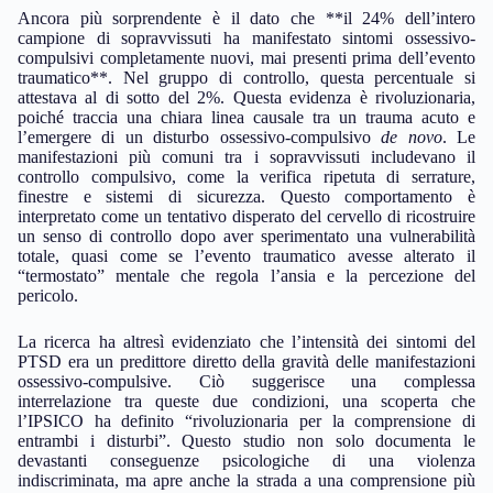
Ancora più sorprendente è il dato che **il 24% dell’intero
campione di sopravvissuti ha manifestato sintomi ossessivo-
compulsivi completamente nuovi, mai presenti prima dell’evento
traumatico**. Nel gruppo di controllo, questa percentuale si
attestava al di sotto del 2%. Questa evidenza è rivoluzionaria,
poiché traccia una chiara linea causale tra un trauma acuto e
l’emergere di un disturbo ossessivo-compulsivo
de novo
. Le
manifestazioni più comuni tra i sopravvissuti includevano il
controllo compulsivo, come la verifica ripetuta di serrature,
finestre e sistemi di sicurezza. Questo comportamento è
interpretato come un tentativo disperato del cervello di ricostruire
un senso di controllo dopo aver sperimentato una vulnerabilità
totale, quasi come se l’evento traumatico avesse alterato il
“termostato” mentale che regola l’ansia e la percezione del
pericolo.
La ricerca ha altresì evidenziato che l’intensità dei sintomi del
PTSD era un predittore diretto della gravità delle manifestazioni
ossessivo-compulsive. Ciò suggerisce una complessa
interrelazione tra queste due condizioni, una scoperta che
l’IPSICO ha definito “rivoluzionaria per la comprensione di
entrambi i disturbi”. Questo studio non solo documenta le
devastanti conseguenze psicologiche di una violenza
indiscriminata, ma apre anche la strada a una comprensione più