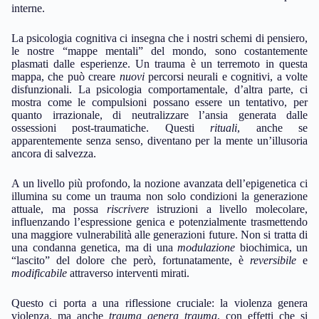
interne.
La psicologia cognitiva ci insegna che i nostri schemi di pensiero,
le nostre “mappe mentali” del mondo, sono costantemente
plasmati dalle esperienze. Un trauma è un terremoto in questa
mappa, che può creare
nuovi
percorsi neurali e cognitivi, a volte
disfunzionali. La psicologia comportamentale, d’altra parte, ci
mostra come le compulsioni possano essere un tentativo, per
quanto irrazionale, di neutralizzare l’ansia generata dalle
ossessioni post-traumatiche. Questi
rituali
, anche se
apparentemente senza senso, diventano per la mente un’illusoria
ancora di salvezza.
A un livello più profondo, la nozione avanzata dell’epigenetica ci
illumina su come un trauma non solo condizioni la generazione
attuale, ma possa
riscrivere
istruzioni a livello molecolare,
influenzando l’espressione genica e potenzialmente trasmettendo
una maggiore vulnerabilità alle generazioni future. Non si tratta di
una condanna genetica, ma di una
modulazione
biochimica, un
“lascito” del dolore che però, fortunatamente, è
reversibile
e
modificabile
attraverso interventi mirati.
Questo ci porta a una riflessione cruciale: la violenza genera
violenza, ma anche
trauma genera trauma
, con effetti che si