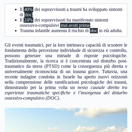
Il
40%
dei sopravvissuti a traumi ha sviluppato sintomi
di
doc
.
Il
24%
dei sopravvissuti ha manifestato sintomi
ossessivo-compulsivi
mai avuti prima
.
Trauma infantile aumenta il rischio di
doc
in età adulta.
Gli eventi traumatici, per la loro intrinseca capacità di scuotere le
fondamenta della percezione individuale di sicurezza e controllo,
possono generare una miriade di risposte psicologiche.
Tradizionalmente, la ricerca si è concentrata sul disturbo post-
traumatico da stress (PTSD) come la conseguenza più diretta e
universalmente riconosciuta di un trauma grave. Tuttavia, una
recente indagine condotta in Israele ha aperto nuovi orizzonti
nella comprensione delle ramificazioni psicologiche dei traumi,
dimostrando per la prima volta un
nesso causale diretto tra
esperienze traumatiche specifiche e l’insorgenza del disturbo
ossessivo-compulsivo (DOC)
.