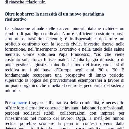
di rinascita relazionale.
Oltre le sbarre: la necessità di un nuovo paradigma
rieducativo
La situazione attuale delle carceri minorili italiane richiede un
cambio di paradigma radicale. Non è sufficiente costruire nuove
strutture o trasferire detenuti; è indispensabile ricostruire un
proficuo confronto con la società civile, investire risorse nella
formazione, nell’inserimento lavorativo e nella tutela della salute
mentale. Come sottolinea Papa Francesco, “ciò che viene
costruito sulla forza finisce male”. L’Italia ha già dimostrato di
poter gestire la giustizia minorile in modo efficace, con tassi di
recidiva tra i più bassi d’Europa negli anni ’80 e ’90. È
fondamentale recuperare una prospettiva di lungo periodo,
superando la logica dei provvedimenti estemporanei a favore di
un piano organico che rimetta al centro le peculiarità del sistema
minorile.
Per
sottrarre
i ragazzi all’attrattiva della criminalità, è necessario
offrire loro alternative concrete e invitanti: laboratori professionali,
percorsi scolastici stabili, collaborazioni con imprese per
l’inserimento nel mondo del lavoro. Oggi, la metà dei minori
reclusi potrebbe scontare la pena in contesti diversi dalla
detenzione tradizionale, come case-famiglia, comunità