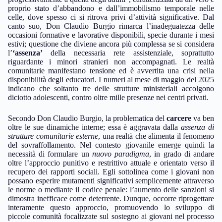
proprio stato d’abbandono e dall’immobilismo temporale nelle
celle, dove spesso ci si ritrova privi d’attività significative. Dal
canto suo, Don Claudio Burgio rimarca l’inadeguatezza delle
occasioni formative e lavorative disponibili, specie durante i mesi
estivi; questione che diviene ancora più complessa se si considera
l’
‘assenza’
della necessaria rete assistenziale, soprattutto
riguardante i minori stranieri non accompagnati. Le realtà
comunitarie manifestano tensione ed è avvertita una crisi nella
disponibilità degli educatori. I numeri al mese di maggio del 2025
indicano che soltanto tre delle strutture ministeriali accolgono
diciotto adolescenti, contro oltre mille presenze nei centri privati.
Secondo Don Claudio Burgio, la problematica del
carcere
va ben
oltre le sue dinamiche interne; essa è aggravata dalla
assenza di
strutture comunitarie esterne
, una realtà che alimenta il fenomeno
del sovraffollamento. Nel contesto giovanile emerge quindi la
necessità di formulare un
nuovo paradigma
, in grado di andare
oltre l’approccio punitivo e restrittivo attuale e orientato verso il
recupero dei rapporti sociali. Egli sottolinea come i giovani non
possano esperire mutamenti significativi semplicemente attraverso
le norme o mediante il codice penale: l’aumento delle sanzioni si
dimostra inefficace come deterrente. Dunque, occorre riprogettare
interamente questo approccio, promuovendo lo sviluppo di
piccole comunità focalizzate sul sostegno ai giovani nel processo