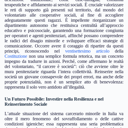
terapeutiche e affidamento ai servizi sociali. È cruciale valorizzare
le reti di supporto già presenti sul territorio, dal mondo del
volontariato alle cooperative sociali, al fine di accogliere
adeguatamente questi ragazzi. È impellente riorganizzare un
dipartimento autonomo che restituisca centralità all’approccio
educativo e psicosociale, garantendo una formazione congiunta
per operatori e agenti penitenziari, affinché possano comprendere
le radici del disagio minorile e sviluppare efficaci strategie di
comunicazione. Occorre avere il coraggio di ripartire da questi
principi, riconoscendo nel
ventisettesimo articolo
della
Costituzione
non una semplice formula retorica, ma un concreto
impegno da tradurre in azioni. Perché, come affermano le realtà
del volontariato, “il carcere è società”: ciò che avviene oltre le
mura penitenziarie riguarda l’intera collettività. Reinserire nella
società un giovane consapevole dei propri errori, ma anche delle
proprie potenzialità, non è un semplice atto di benevolenza:
rappresenta il solo vero antidoto all’illegalità.
Un Futuro Possibile: Investire nella Resilienza e nel
Reinserimento Sociale
L’attuale situazione del sistema carcerario minorile in Italia va
oltre il mero fenomeno del sovraffollamento o delle cattive
condizioni igieniche; essa rappresenta una seria problematica