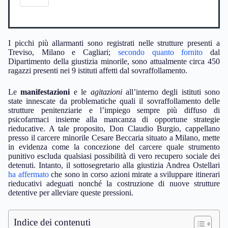
I picchi più allarmanti sono registrati nelle strutture presenti a
Treviso, Milano e Cagliari;
secondo quanto fornito
dal
Dipartimento della giustizia minorile, sono attualmente circa 450
ragazzi presenti nei 9 istituti affetti dal sovraffollamento.
Le
manifestazioni
e le
agitazioni
all’interno degli istituti sono
state innescate da problematiche quali il sovraffollamento delle
strutture penitenziarie e l’impiego sempre più diffuso di
psicofarmaci insieme alla mancanza di opportune strategie
rieducative. A tale proposito, Don Claudio Burgio, cappellano
presso il carcere minorile Cesare Beccaria situato a Milano, mette
in evidenza come la concezione del carcere quale strumento
punitivo escluda qualsiasi possibilità di vero recupero sociale dei
detenuti. Intanto, il sottosegretario alla giustizia Andrea Ostellari
ha affermato
che sono in corso azioni mirate a sviluppare itinerari
rieducativi adeguati nonché la costruzione di nuove strutture
detentive per alleviare queste pressioni.
Indice dei contenuti