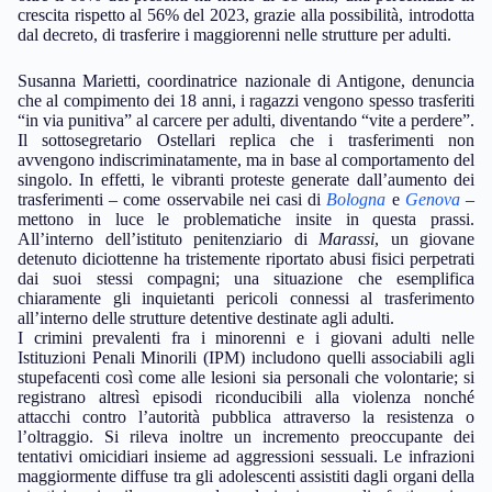
crescita rispetto al 56% del 2023, grazie alla possibilità, introdotta
dal decreto, di trasferire i maggiorenni nelle strutture per adulti.
Susanna Marietti, coordinatrice nazionale di Antigone, denuncia
che al compimento dei 18 anni, i ragazzi vengono spesso trasferiti
“in via punitiva” al carcere per adulti, diventando “vite a perdere”.
Il sottosegretario Ostellari replica che i trasferimenti non
avvengono indiscriminatamente, ma in base al comportamento del
singolo. In effetti, le vibranti proteste generate dall’aumento dei
trasferimenti – come osservabile nei casi di
Bologna
e
Genova
–
mettono in luce le problematiche insite in questa prassi.
All’interno dell’istituto penitenziario di
Marassi
, un giovane
detenuto diciottenne ha tristemente riportato abusi fisici perpetrati
dai suoi stessi compagni; una situazione che esemplifica
chiaramente gli inquietanti pericoli connessi al trasferimento
all’interno delle strutture detentive destinate agli adulti.
I crimini prevalenti fra i minorenni e i giovani adulti nelle
Istituzioni Penali Minorili (IPM) includono quelli associabili agli
stupefacenti così come alle lesioni sia personali che volontarie; si
registrano altresì episodi riconducibili alla violenza nonché
attacchi contro l’autorità pubblica attraverso la resistenza o
l’oltraggio. Si rileva inoltre un incremento preoccupante dei
tentativi omicidiari insieme ad aggressioni sessuali. Le infrazioni
maggiormente diffuse tra gli adolescenti assistiti dagli organi della