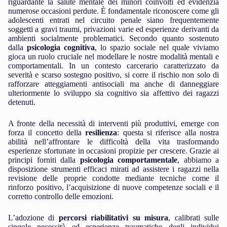
riguardante la salute mentale dei minori coinvolti ed evidenzia
numerose occasioni perdute. È fondamentale riconoscere come gli
adolescenti entrati nel circuito penale siano frequentemente
soggetti a gravi traumi, privazioni varie ed esperienze derivanti da
ambienti socialmente problematici. Secondo quanto sostenuto
dalla
psicologia cognitiva
, lo spazio sociale nel quale viviamo
gioca un ruolo cruciale nel modellare le nostre modalità mentali e
comportamentali. In un contesto carcerario caratterizzato da
severità e scarso sostegno positivo, si corre il rischio non solo di
rafforzare atteggiamenti antisociali ma anche di danneggiare
ulteriormente lo sviluppo sia cognitivo sia affettivo dei ragazzi
detenuti.
A fronte della necessità di interventi più produttivi, emerge con
forza il concetto della
resilienza
: questa si riferisce alla nostra
abilità nell’affrontare le difficoltà della vita trasformando
esperienze sfortunate in occasioni propizie per crescere. Grazie ai
principi forniti dalla
psicologia comportamentale
, abbiamo a
disposizione strumenti efficaci mirati ad assistere i ragazzi nella
revisione delle proprie condotte mediante tecniche come il
rinforzo positivo, l’acquisizione di nuove competenze sociali e il
corretto controllo delle emozioni.
L’adozione di
percorsi riabilitativi su misura
, calibrati sulle
singole necessità ed esperienze traumatiche degli individui