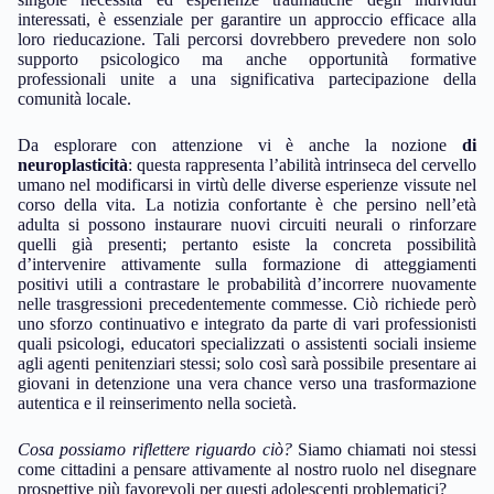
interessati, è essenziale per garantire un approccio efficace alla
loro rieducazione. Tali percorsi dovrebbero prevedere non solo
supporto psicologico ma anche opportunità formative
professionali unite a una significativa partecipazione della
comunità locale.
Da esplorare con attenzione vi è anche la nozione
di
neuroplasticità
: questa rappresenta l’abilità intrinseca del cervello
umano nel modificarsi in virtù delle diverse esperienze vissute nel
corso della vita. La notizia confortante è che persino nell’età
adulta si possono instaurare nuovi circuiti neurali o rinforzare
quelli già presenti; pertanto esiste la concreta possibilità
d’intervenire attivamente sulla formazione di atteggiamenti
positivi utili a contrastare le probabilità d’incorrere nuovamente
nelle trasgressioni precedentemente commesse. Ciò richiede però
uno sforzo continuativo e integrato da parte di vari professionisti
quali psicologi, educatori specializzati o assistenti sociali insieme
agli agenti penitenziari stessi; solo così sarà possibile presentare ai
giovani in detenzione una vera chance verso una trasformazione
autentica e il reinserimento nella società.
Cosa possiamo riflettere riguardo ciò?
Siamo chiamati noi stessi
come cittadini a pensare attivamente al nostro ruolo nel disegnare
prospettive più favorevoli per questi adolescenti problematici?