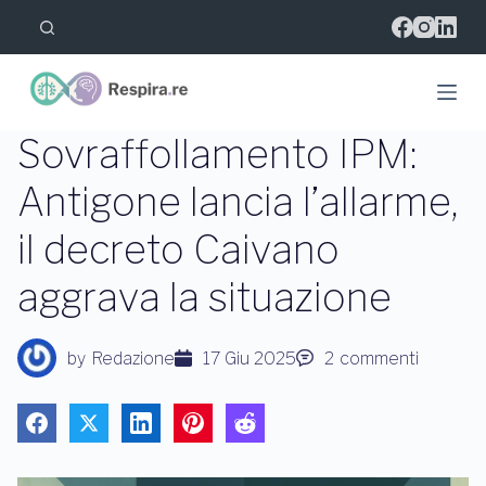
S
a
l
t
a
a
l
Sovraffollamento IPM:
c
o
Antigone lancia l’allarme,
n
t
il decreto Caivano
e
n
u
aggrava la situazione
t
o
by
Redazione
17 Giu 2025
2
commenti