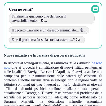
Cosa ne pensi?
Finalmente qualcuno che denuncia il
sovraffollamento... 👏...
Il decreto Caivano è un disastro annunciato... 😡...
E se il problema fosse la società esterna...? 🤔...
Nuove iniziative e la carenza di percorsi rieducativi
In risposta al
sovraffollamento
, il
Ministero della Giustizia
ha reso
noto
che si procederà all’istituzione di nuovi istituti penitenziari
nelle località di Rovigo, Lecce e L’Aquila; sarà avviata anche una
campagna per la ristrutturazione delle carceri già esistenti. Si
contempla inoltre un’iniziativa in sinergia con le regioni volta ad
istituire
comunità ad alta intensità sanitaria
, destinate ai giovani
afflitti da disturbi psichici, similmente alla struttura operante
attualmente a Casteggio. Tuttavia resta pressante il problema della
scarsità dei percorsi rieducativi adeguati; come sottolineato da
Susanna Marietti: “la detenzione minorile assomiglia
progressivamente a quella degli adulti”, caratterizzata da un vero e