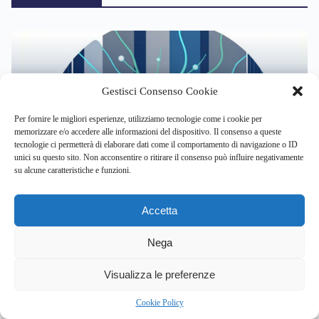
Gestisci Consenso Cookie
PSICOLOGIA COGNITIVA
SALUTE MENTALE
Per fornire le migliori esperienze, utilizziamo tecnologie come i cookie per
memorizzare e/o accedere alle informazioni del dispositivo. Il consenso a queste
Coscienza e fisica quantistica: la teoria Orch-OR
tecnologie ci permetterà di elaborare dati come il comportamento di navigazione o ID
svela un ‘mondo platonico’ nel cervello
unici su questo sito. Non acconsentire o ritirare il consenso può influire negativamente
ago 7, 2026
su alcune caratteristiche e funzioni.
Accetta
Il team italo-britannico del CNR-IN e
Nega
MRC di Cambridge svela il codice che
crea la diversità cerebrale
2
Visualizza le preferenze
ago 7, 2026
Cookie Policy