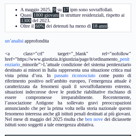
A maggio 2025,
9
su
17
ipm sono sovraffollati.
Quasi
1800 giovani
in strutture residenziali, rispetto ai
1300
del 2023.
Oltre il
60%
dei detenuti ha meno di
18 anni
.
un’analisi
approfondita
<a class="crl" target="_blank" rel="nofollow"
href="https://www.giustizia.it/giustizia/page/it/ordinamento_
penit
enziario
_minorile”>L’attuale condizione del sistema penitenziario
destinato ai minori in Italia rappresenta una situazione critica mai
vista prima d’ora. In
passato riconosciuto
come punto di
riferimento positivo nell’ambito europeo, l’emergenza attuale è
caratterizzata da fenomeni quali il sovraffollamento estremo,
situazioni indecorose dove le pratiche riabilitative rischiano di
essere compromesse irreparabilmente. Recentemente,
l’associazione Antigone ha sollevato gravi preoccupazioni
annunciando che per la prima volta nella storia nazionale questo
fenomeno interessa anche gli istituti penali destinati ai più giovani.
Nel mese di maggio del 2025 risulta che
ben nove
dei diciassette
istituti sono soggetti a tale emergenza abitativa.